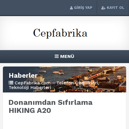
GİRİŞ YAP
KAYIT OL
MENÜ
Haberler
CepFabrika.com – Telefon Özellikleri,
Teknoloji Haberleri
Donanımdan Sıfırlama
HIKING A20