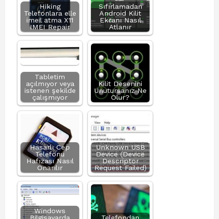
Hiking
Sıfırlamadan
Telefonlara elle
Android Kilit
imeil atma X11
Ekranı Nasıl
IMEI Repair
Atlanır
Tabletim
açılmıyor veya
Kilit Desenini
istenen şekilde
Unutursanız Ne
çalışmıyor
Olur?
Hasarlı Cep
Unknown USB
Telefonu
Device (Device
Hafızası Nasıl
Descriptor
Onarılır
Request Failed)
Windows
Bilgisayarda
Telefondan