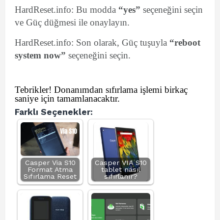
HardReset.info: Bu modda
“yes”
seçeneğini seçin
ve Güç düğmesi ile onaylayın.
HardReset.info: Son olarak, Güç tuşuyla
“reboot
system now”
seçeneğini seçin.
Tebrikler! Donanımdan sıfırlama işlemi birkaç
saniye için tamamlanacaktır.
Farklı Seçenekler:
Casper Via S10
Casper VIA S10
Format Atma
tablet nasıl
Sıfırlama Reset
sıfırlanır?