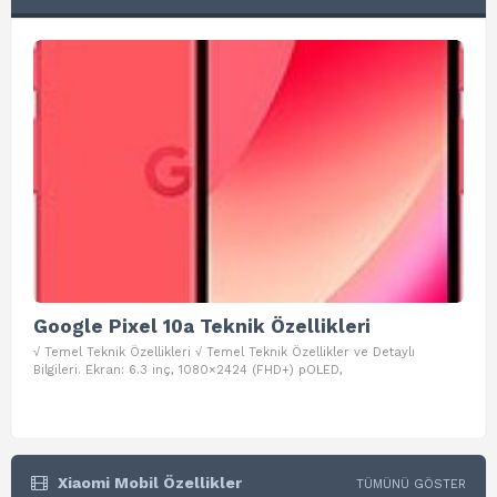
Google Pixel 10a Teknik Özellikleri
Go
√ Temel Teknik Özellikleri √ Temel Teknik Özellikler ve Detaylı
√ Te
Bilgileri. Ekran: 6.3 inç, 1080×2424 (FHD+) pOLED,
ve D
Xiaomi Mobil Özellikler
TÜMÜNÜ GÖSTER