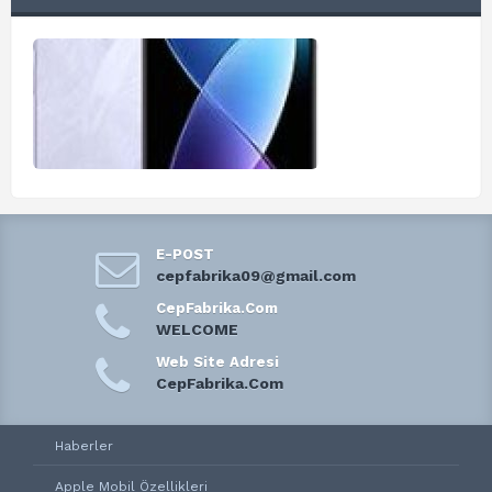
E-POST
cepfabrika09@gmail.com
CepFabrika.Com
WELCOME
Web Site Adresi
CepFabrika.Com
Haberler
Apple Mobil Özellikleri