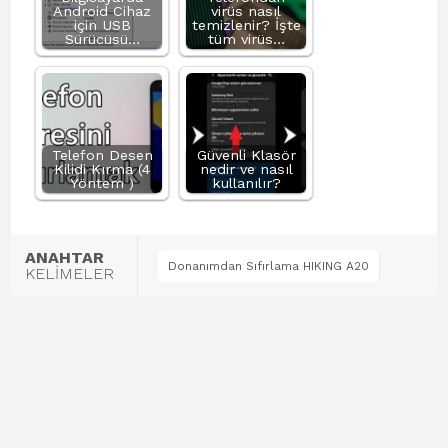
Android Cihaz
virüs nasıl
için USB
temizlenir? İşte
Sürücüsü…
tüm virüs…
Telefon Desen
Güvenli Klasör
Kilidi Kırma (4
nedir ve nasıl
Yöntem )
kullanılır?
ANAHTAR
Donanımdan Sıfırlama HIKING A20
KELİMELER