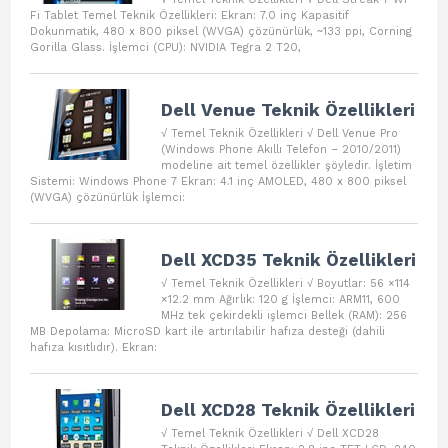
Fi Tablet Temel Teknik Özellikleri: Ekran: 7.0 inç Kapasitif
Dokunmatik, 480 x 800 piksel (WVGA) çözünürlük, ~133 ppi, Corning
Gorilla Glass. İşlemci (CPU): NVIDIA Tegra 2 T20,
Dell Venue Teknik Özellikleri
√ Temel Teknik Özellikleri √ Dell Venue Pro
(Windows Phone Akıllı Telefon – 2010/2011)
modeline ait temel özellikler şöyledir. İşletim
Sistemi: Windows Phone 7 Ekran: 4.1 inç AMOLED, 480 x 800 piksel
(WVGA) çözünürlük İşlemci:
Dell XCD35 Teknik Özellikleri
√ Temel Teknik Özellikleri √ Boyutlar: 56 ×114
×12.2 mm Ağırlık: 120 g İşlemci: ARM11, 600
MHz tek çekirdekli işlemci Bellek (RAM): 256
MB Depolama: MicroSD kart ile artırılabilir hafıza desteği (dahili
hafıza kısıtlıdır). Ekran:
Dell XCD28 Teknik Özellikleri
√ Temel Teknik Özellikleri √ Dell XCD28