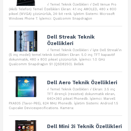
√ Temel Teknik Özellikleri √ Dell Venue Pro
(Akıllı Telefon) Temel Özellikleri Ekran: 4.1 inç AMOLED, 480 x 800
piksel (WVGA) çözünürlük, 24-bit renk. İşletim Sistemi: Microsoft
Windows Phone 7. İşlemci: Qualcomm Snapdragon
Dell Streak Teknik
Özellikleri
√ Temel Teknik Özellikleri √ İşte Dell Streak’in
(5 inç model) temel teknik özellikleri Ekran: 5.0 inç TFT kapasitif
dokunmatik, 480 x 800 piksel çözünürlük. İşlemci: 1.0 GHz
Qualcomm Snapdragon S1 (QSD8250). Bellek
Dell Aero Teknik Özellikleri
√ Temel Teknik Özellikleri √ Ekran: 3.5 inç
TFT dirençli (resistive) dokunmatik ekran,
640×360 piksel Phonedb. İşlemci: Marvell
PXA935 (Tavor-P65), 624 MHz Phonedb. İşletim Sistemi: Android 1.5
Cupcake Devicespecifications. Kamera:
Dell Mini 3i Teknik Özellikleri