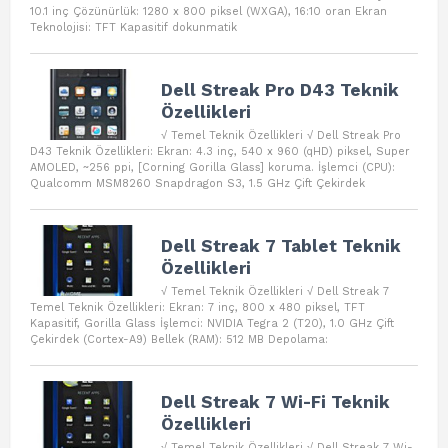
10.1 inç Çözünürlük: 1280 x 800 piksel (WXGA), 16:10 oran Ekran
Teknolojisi: TFT Kapasitif dokunmatik
Dell Streak Pro D43 Teknik
Özellikleri
√ Temel Teknik Özellikleri √ Dell Streak Pro
D43 Teknik Özellikleri: Ekran: 4.3 inç, 540 x 960 (qHD) piksel, Super
AMOLED, ~256 ppi, [Corning Gorilla Glass] koruma. İşlemci (CPU):
Qualcomm MSM8260 Snapdragon S3, 1.5 GHz Çift Çekirdek
Dell Streak 7 Tablet Teknik
Özellikleri
√ Temel Teknik Özellikleri √ Dell Streak 7
Temel Teknik Özellikleri: Ekran: 7 inç, 800 x 480 piksel, TFT
Kapasitif, Gorilla Glass İşlemci: NVIDIA Tegra 2 (T20), 1.0 GHz Çift
Çekirdek (Cortex-A9) Bellek (RAM): 512 MB Depolama:
Dell Streak 7 Wi-Fi Teknik
Özellikleri
√ Temel Teknik Özellikleri √ Dell Streak 7 Wi-