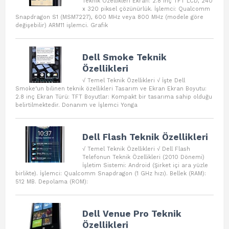
Teknik Özellikleri Ekran: 2.8 inç TFT LCD, 240
x 320 piksel çözünürlük. İşlemci: Qualcomm
Snapdragon S1 (MSM7227), 600 MHz veya 800 MHz (modele göre
değişebilir) ARM11 işlemci. Grafik
Dell Smoke Teknik
Özellikleri
√ Temel Teknik Özellikleri √ İşte Dell
Smoke‘un bilinen teknik özellikleri Tasarım ve Ekran Ekran Boyutu:
2.8 inç Ekran Türü: TFT Boyutlar: Kompakt bir tasarıma sahip olduğu
belirtilmektedir. Donanım ve İşlemci Yonga
Dell Flash Teknik Özellikleri
√ Temel Teknik Özellikleri √ Dell Flash
Telefonun Teknik Özellikleri (2010 Dönemi)
İşletim Sistemi: Android (Şirket içi ara yüzle
birlikte). İşlemci: Qualcomm Snapdragon (1 GHz hızı). Bellek (RAM):
512 MB. Depolama (ROM):
Dell Venue Pro Teknik
Özellikleri