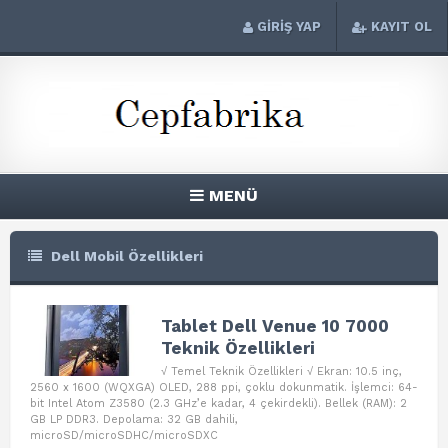
GİRİŞ YAP
KAYIT OL
MENÜ
Dell Mobil Özellikleri
Tablet Dell Venue 10 7000
Teknik Özellikleri
√ Temel Teknik Özellikleri √ Ekran: 10.5 inç,
2560 x 1600 (WQXGA) OLED, 288 ppi, çoklu dokunmatik. İşlemci: 64-
bit Intel Atom Z3580 (2.3 GHz’e kadar, 4 çekirdekli). Bellek (RAM): 2
GB LP DDR3. Depolama: 32 GB dahili,
microSD/microSDHC/microSDXC