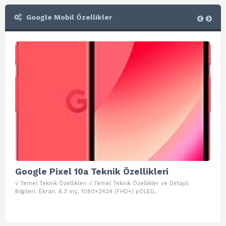
Google Mobil Özellikler
Google Pixel 10a Teknik Özellikleri
Go
√ Temel Teknik Özellikleri √ Temel Teknik Özellikler ve Detaylı
√ Te
Bilgileri. Ekran: 6.3 inç, 1080×2424 (FHD+) pOLED,
ve D