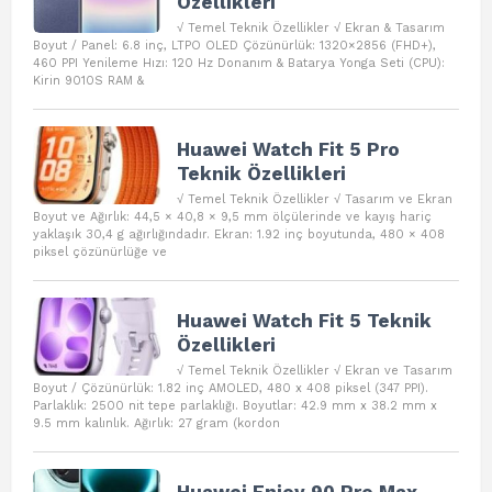
Özellikleri
√ Temel Teknik Özellikler √ Ekran & Tasarım
Boyut / Panel: 6.8 inç, LTPO OLED Çözünürlük: 1320×2856 (FHD+),
460 PPI Yenileme Hızı: 120 Hz Donanım & Batarya Yonga Seti (CPU):
Kirin 9010S RAM &
Huawei Watch Fit 5 Pro
Teknik Özellikleri
√ Temel Teknik Özellikler √ Tasarım ve Ekran
Boyut ve Ağırlık: 44,5 × 40,8 × 9,5 mm ölçülerinde ve kayış hariç
yaklaşık 30,4 g ağırlığındadır. Ekran: 1.92 inç boyutunda, 480 × 408
piksel çözünürlüğe ve
Huawei Watch Fit 5 Teknik
Özellikleri
√ Temel Teknik Özellikler √ Ekran ve Tasarım
Boyut / Çözünürlük: 1.82 inç AMOLED, 480 x 408 piksel (347 PPI).
Parlaklık: 2500 nit tepe parlaklığı. Boyutlar: 42.9 mm x 38.2 mm x
9.5 mm kalınlık. Ağırlık: 27 gram (kordon