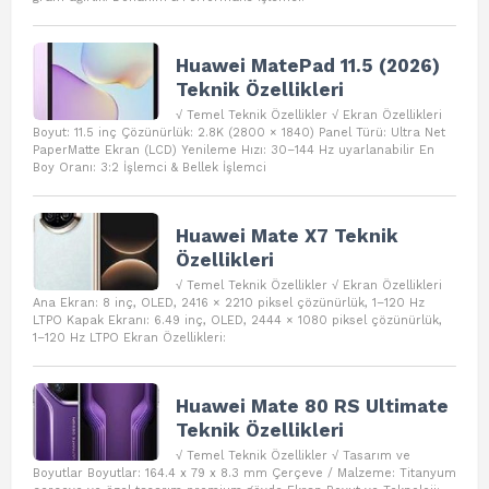
Huawei MatePad 11.5 (2026)
Teknik Özellikleri
√ Temel Teknik Özellikler √ Ekran Özellikleri
Boyut: 11.5 inç Çözünürlük: 2.8K (2800 × 1840) Panel Türü: Ultra Net
PaperMatte Ekran (LCD) Yenileme Hızı: 30–144 Hz uyarlanabilir En
Boy Oranı: 3:2 İşlemci & Bellek İşlemci
Huawei Mate X7 Teknik
Özellikleri
√ Temel Teknik Özellikler √ Ekran Özellikleri
Ana Ekran: 8 inç, OLED, 2416 × 2210 piksel çözünürlük, 1–120 Hz
LTPO Kapak Ekranı: 6.49 inç, OLED, 2444 × 1080 piksel çözünürlük,
1–120 Hz LTPO Ekran Özellikleri:
Huawei Mate 80 RS Ultimate
Teknik Özellikleri
√ Temel Teknik Özellikler √ Tasarım ve
Boyutlar Boyutlar: 164.4 x 79 x 8.3 mm Çerçeve / Malzeme: Titanyum