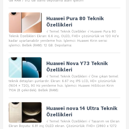
GB RAM / 512 GB dahili depolama alanı İşletim
Huawei Pura 80 Teknik
Özellikleri
√ Temel Teknik Özellikler √ Huawei Pura 80
Teknik Özellikleri Ekran: 6.6 inç, OLED, FHD+ çözünürlük ve 120 Hz’e
kadar uyarlanabilir yenileme hızı. İşlemci: Huawei Kirin serisi
işlemci. Bellek (RAM): 12 GB. Depolama:
Huawei Nova Y73 Teknik
Özellikleri
√ Temel Teknik Özellikleri √ Öne çıkan temel
teknik detayları şunlardır. Ekran: 6.67 inç IPS LCD, HD+ çözünürlük
(1604 × 720), 90 Hz yenileme hızı. İşlemci: Huawei HiSilicon Kirin
710A (8 çekirdek). Bellek (RAM):
Huawei nova 14 Ultra Teknik
Özellikleri
√ Temel Teknik Özellikleri √ Tasarım ve Ekran
Ekran Boyutu: 6.81 inç OLED ekran. Çözünürlük: FHD+ (2860 x 1272