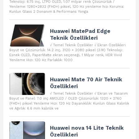
Teknoloji: 6.75 inç, LTPO OLED, 1.07 milyar renk Çözünürlük /
Yenileme: 1280×2832 (FHD+) piksel, 120 Hz yenileme hızı Koruma:
Kunlun Glass 2 Donanım & Performans Yonga
Huawei MatePad Edge
Teknik Özellikleri
√ Temel Teknik Özellikler √ Ekran Özellikleri
Boyut ve Çözünürlük: 14.2 inç, 3120 × 2080 piksel (3.1K) Teknoloji:
Esnek OLED, PaperMatte ekran seçeneği, 1 Milyar renk, HDR Vivid
Yenileme Hızı: 120 Hz Parlaklık: 1000
Huawei Mate 70 Air Teknik
Özellikleri
√ Temel Teknik Özellikler √ Ekran ve Tasarım
Boyut ve Panel: 7.0 inç AMOLED / OLED Çözünürlük: 1320 × 2760
(FHD+) piksel Yenileme Hızı: 120 Hz Dayanıklılık: Kunlun Glass Kalınlık
ve Ağırlık: 6.6 mm kalınlık ve
Huawei nova 14 Lite Teknik
Özellikleri