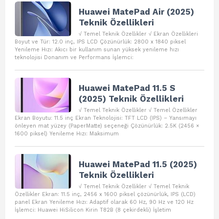
Huawei MatePad Air (2025)
Teknik Özellikleri
√ Temel Teknik Özellikler √ Ekran Özellikleri
Boyut ve Tür: 12.0 inç, IPS LCD Çözünürlük: 2800 x 1840 piksel
Yenileme Hızı: Akıcı bir kullanım sunan yüksek yenileme hızı
teknolojisi Donanım ve Performans İşlemci:
Huawei MatePad 11.5 S
(2025) Teknik Özellikleri
√ Temel Teknik Özellikler √ Temel Özellikler
Ekran Boyutu: 11.5 inç Ekran Teknolojisi: TFT LCD (IPS) – Yansımayı
önleyen mat yüzey (PaperMatte) seçeneği Çözünürlük: 2.5K (2456 ×
1600 piksel) Yenileme Hızı: Maksimum
Huawei MatePad 11.5 (2025)
Teknik Özellikleri
√ Temel Teknik Özellikler √ Temel Teknik
Özellikler Ekran: 11.5 inç, 2456 x 1600 piksel çözünürlük, IPS (LCD)
panel Ekran Yenileme Hızı: Adaptif olarak 60 Hz, 90 Hz ve 120 Hz
İşlemci: Huawei HiSilicon Kirin T82B (8 çekirdekli) İşletim