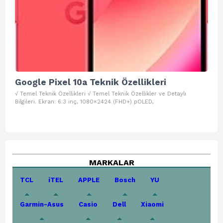
Google Pixel 10a Teknik Özellikleri
Go
√ Temel Teknik Özellikleri √ Temel Teknik Özellikler ve Detaylı
√ Te
Bilgileri. Ekran: 6.3 inç, 1080×2424 (FHD+) pOLED,
ve D
MARKALAR
TCL
iTEL
APPLE
Bosch
YU
Garmin-Asus
Casio
Dell
Xiaomi