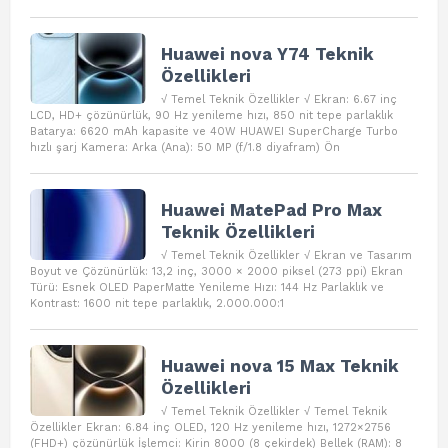
Huawei nova Y74 Teknik
Özellikleri
√ Temel Teknik Özellikler √ Ekran: 6.67 inç
LCD, HD+ çözünürlük, 90 Hz yenileme hızı, 850 nit tepe parlaklık
Batarya: 6620 mAh kapasite ve 40W HUAWEI SuperCharge Turbo
hızlı şarj Kamera: Arka (Ana): 50 MP (f/1.8 diyafram) Ön
Huawei MatePad Pro Max
Teknik Özellikleri
√ Temel Teknik Özellikler √ Ekran ve Tasarım
Boyut ve Çözünürlük: 13,2 inç, 3000 × 2000 piksel (273 ppi) Ekran
Türü: Esnek OLED PaperMatte Yenileme Hızı: 144 Hz Parlaklık ve
Kontrast: 1600 nit tepe parlaklık, 2.000.000:1
Huawei nova 15 Max Teknik
Özellikleri
√ Temel Teknik Özellikler √ Temel Teknik
Özellikler Ekran: 6.84 inç OLED, 120 Hz yenileme hızı, 1272×2756
(FHD+) çözünürlük İşlemci: Kirin 8000 (8 çekirdek) Bellek (RAM): 8