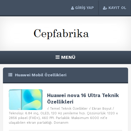
GİRİŞ YAP
KAYIT OL
MENÜ
Huawei Mobil Özellikleri
Huawei nova 16 Ultra Teknik
Özellikleri
√ Temel Teknik Özellikler √ Ekran Boyut /
Teknoloji: 6.84 inç, OLED, 120 Hz yenileme hızı. Çözünürlük: 1320 x
2856 piksel (FHD+), 460 PPI. Parlaklık: Maksimum 6000 nit’e
ulaşabilen ekran parlaklığı. Donanım