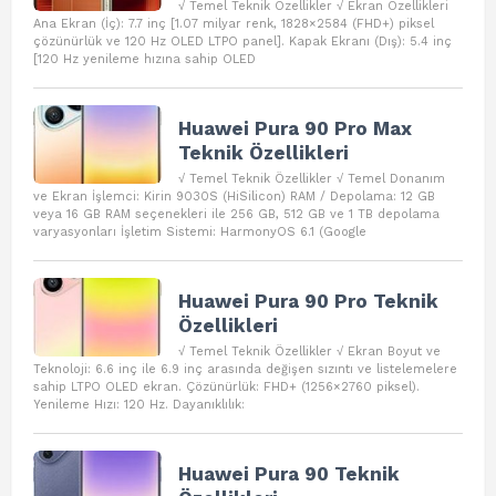
√ Temel Teknik Özellikler √ Ekran Özellikleri
Ana Ekran (İç): 7.7 inç [1.07 milyar renk, 1828×2584 (FHD+) piksel
çözünürlük ve 120 Hz OLED LTPO panel]. Kapak Ekranı (Dış): 5.4 inç
[120 Hz yenileme hızına sahip OLED
Huawei Pura 90 Pro Max
Teknik Özellikleri
√ Temel Teknik Özellikler √ Temel Donanım
ve Ekran İşlemci: Kirin 9030S (HiSilicon) RAM / Depolama: 12 GB
veya 16 GB RAM seçenekleri ile 256 GB, 512 GB ve 1 TB depolama
varyasyonları İşletim Sistemi: HarmonyOS 6.1 (Google
Huawei Pura 90 Pro Teknik
Özellikleri
√ Temel Teknik Özellikler √ Ekran Boyut ve
Teknoloji: 6.6 inç ile 6.9 inç arasında değişen sızıntı ve listelemelere
sahip LTPO OLED ekran. Çözünürlük: FHD+ (1256×2760 piksel).
Yenileme Hızı: 120 Hz. Dayanıklılık:
Huawei Pura 90 Teknik