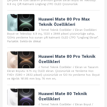
çerçeve ve özel tasarım premium gövde Ekran Boyut ve Teknoloji:
6.9 inç Çift Katmanlı Linglong LTPO OLED Çözünürlük:
Huawei Mate 80 Pro Max
Teknik Özellikleri
√ Temel Teknik Özellikler √ Ekran Özellikleri
Boyut ve Teknoloji: 6.9 inç, 1320 x 2848 piksel çözünürlüğe sahip,
120Hz yenileme hızı sunan çift katmanlı OLED LTPO “Linglong Ekran”.
Parlaklık: Sektörde dikkat
Huawei Mate 80 Pro Teknik
Özellikleri
√ Temel Teknik Özellikler √ Ekran ve Tasarım
Ekran Boyutu: 6.75 inç OLED ekran. Çözünürlük ve Yenileme Hızı:
FHD+ (1280 × 2832 piksel) çözünürlük ve 120 Hz yenileme hızı. Boyut
ve Ağırlık: 161.85 mm boy, 76 mm en,
Huawei Mate 80 Teknik
Özellikleri
√ Temel Teknik Özellikler √ Ekran Boyut /