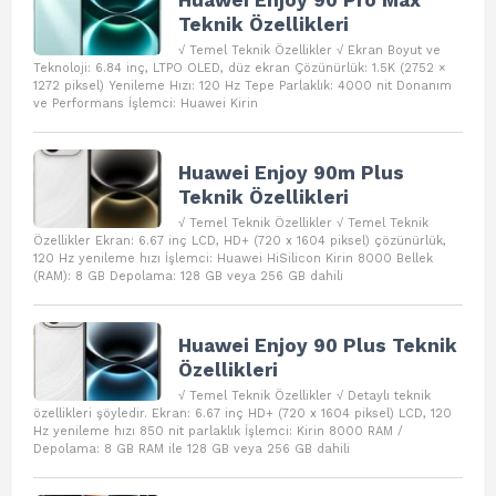
Huawei Enjoy 90 Pro Max
Teknik Özellikleri
√ Temel Teknik Özellikler √ Ekran Boyut ve
Teknoloji: 6.84 inç, LTPO OLED, düz ekran Çözünürlük: 1.5K (2752 ×
1272 piksel) Yenileme Hızı: 120 Hz Tepe Parlaklık: 4000 nit Donanım
ve Performans İşlemci: Huawei Kirin
Huawei Enjoy 90m Plus
Teknik Özellikleri
√ Temel Teknik Özellikler √ Temel Teknik
Özellikler Ekran: 6.67 inç LCD, HD+ (720 x 1604 piksel) çözünürlük,
120 Hz yenileme hızı İşlemci: Huawei HiSilicon Kirin 8000 Bellek
(RAM): 8 GB Depolama: 128 GB veya 256 GB dahili
Huawei Enjoy 90 Plus Teknik
Özellikleri
√ Temel Teknik Özellikler √ Detaylı teknik
özellikleri şöyledir. Ekran: 6.67 inç HD+ (720 x 1604 piksel) LCD, 120
Hz yenileme hızı 850 nit parlaklık İşlemci: Kirin 8000 RAM /
Depolama: 8 GB RAM ile 128 GB veya 256 GB dahili