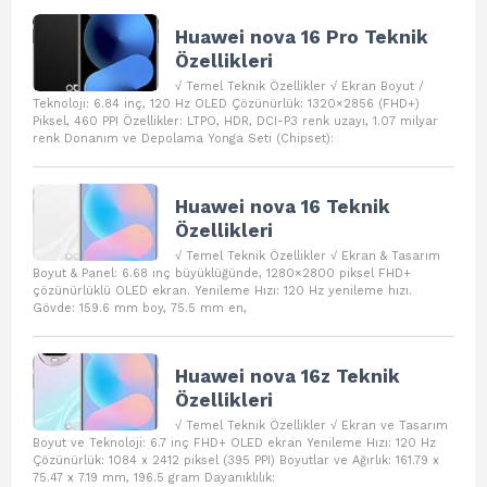
Huawei nova 16 Pro Teknik
Özellikleri
√ Temel Teknik Özellikler √ Ekran Boyut /
Teknoloji: 6.84 inç, 120 Hz OLED Çözünürlük: 1320×2856 (FHD+)
Piksel, 460 PPI Özellikler: LTPO, HDR, DCI-P3 renk uzayı, 1.07 milyar
renk Donanım ve Depolama Yonga Seti (Chipset):
Huawei nova 16 Teknik
Özellikleri
√ Temel Teknik Özellikler √ Ekran & Tasarım
Boyut & Panel: 6.68 inç büyüklüğünde, 1280×2800 piksel FHD+
çözünürlüklü OLED ekran. Yenileme Hızı: 120 Hz yenileme hızı.
Gövde: 159.6 mm boy, 75.5 mm en,
Huawei nova 16z Teknik
Özellikleri
√ Temel Teknik Özellikler √ Ekran ve Tasarım
Boyut ve Teknoloji: 6.7 inç FHD+ OLED ekran Yenileme Hızı: 120 Hz
Çözünürlük: 1084 x 2412 piksel (395 PPI) Boyutlar ve Ağırlık: 161.79 x
75.47 x 7.19 mm, 196.5 gram Dayanıklılık: