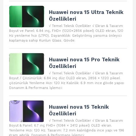
Huawei nova 15 Ultra Teknik
Özellikleri
√ Temel Teknik Özellikler √ Ekran & Tasarım
Boyut ve Panel: 6.84 inç, FHD+ (1320×2856 piksel) OLED ekran, 120
Hz yenileme hızı (LTPO). Dayanıklılık: Geliştirilmiş yansıma önleyici
kaplamaya sahip Kunlun Glass. Gövde:
Huawei nova 15 Pro Teknik
Özellikleri
√ Temel Teknik Özellikler √ Ekran & Tasarım
Boyut / Çözünürlük: 6.84 inç düz OLED ekran, 2856 × 1320 piksel
çözünürlük Yenileme Hızı: 120 Hz Kalınlık: 6.9 mm ince gövde yapısı
Donanım & Performans İşlemci:
Huawei nova 15 Teknik
Özellikleri
√ Temel Teknik Özellikler √ Ekran & Tasarım
Boyut & Panel: 6.7 inç FHD+ (1084 × 2412 piksel) OLED ekran.
Yenileme Hızı: 120 Hz. Tasarım: 7.2 mm kalınlığında ince yapı ve 196
gram ağırlık. Donanım & Performans İşlemci: