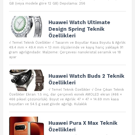
GB (veya modele göre 12 GB) Depolama: 256
Huawei Watch Ultimate
Design Spring Teknik
Özellikleri
√ Temel Teknik Özellikler √ Tasarım ve Boyutlar Kasa Boyutu & Ağırlık:
49.4 mm × 49.4 mm × 13 mm ölçülerinde ve kayış hariç yaklaşık 91
gram ağırlığındadır. Malzeme: Çerçevesi nanokristal seramik ve 18
ayar
Huawei Watch Buds 2 Teknik
Özellikleri
√ Temel Teknik Özellikler √ Öne Çıkan Teknik
Özellikler Ekran: 1.5 inç, dar çerçeveli esnek AMOLED ekran (466 ×
466 piksel çözünürlük). Boyut ve Ağırlık: 47 × 47 × 14.69 mm kasa
boyutları ve 54.5 g saat gövde ağırlığı. Kulaklık
Huawei Pura X Max Teknik
Özellikleri