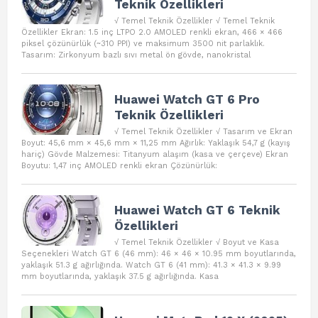
Teknik Özellikleri
√ Temel Teknik Özellikler √ Temel Teknik
Özellikler Ekran: 1.5 inç LTPO 2.0 AMOLED renkli ekran, 466 × 466
piksel çözünürlük (~310 PPI) ve maksimum 3500 nit parlaklık.
Tasarım: Zirkonyum bazlı sıvı metal ön gövde, nanokristal
Huawei Watch GT 6 Pro
Teknik Özellikleri
√ Temel Teknik Özellikler √ Tasarım ve Ekran
Boyut: 45,6 mm × 45,6 mm × 11,25 mm Ağırlık: Yaklaşık 54,7 g (kayış
hariç) Gövde Malzemesi: Titanyum alaşım (kasa ve çerçeve) Ekran
Boyutu: 1,47 inç AMOLED renkli ekran Çözünürlük:
Huawei Watch GT 6 Teknik
Özellikleri
√ Temel Teknik Özellikler √ Boyut ve Kasa
Seçenekleri Watch GT 6 (46 mm): 46 × 46 × 10.95 mm boyutlarında,
yaklaşık 51.3 g ağırlığında. Watch GT 6 (41 mm): 41.3 × 41.3 × 9.99
mm boyutlarında, yaklaşık 37.5 g ağırlığında. Kasa