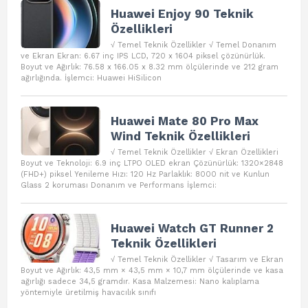
Huawei Enjoy 90 Teknik
Özellikleri
√ Temel Teknik Özellikler √ Temel Donanım
ve Ekran Ekran: 6.67 inç IPS LCD, 720 x 1604 piksel çözünürlük.
Boyut ve Ağırlık: 76.58 x 166.05 x 8.32 mm ölçülerinde ve 212 gram
ağırlığında. İşlemci: Huawei HiSilicon
Huawei Mate 80 Pro Max
Wind Teknik Özellikleri
√ Temel Teknik Özellikler √ Ekran Özellikleri
Boyut ve Teknoloji: 6.9 inç LTPO OLED ekran Çözünürlük: 1320×2848
(FHD+) piksel Yenileme Hızı: 120 Hz Parlaklık: 8000 nit ve Kunlun
Glass 2 koruması Donanım ve Performans İşlemci:
Huawei Watch GT Runner 2
Teknik Özellikleri
√ Temel Teknik Özellikler √ Tasarım ve Ekran
Boyut ve Ağırlık: 43,5 mm × 43,5 mm × 10,7 mm ölçülerinde ve kasa
ağırlığı sadece 34,5 gramdır. Kasa Malzemesi: Nano kalıplama
yöntemiyle üretilmiş havacılık sınıfı