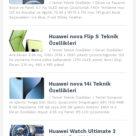
√ Temel Teknik Özellikler √ Ekran ve Tasarım
Boyut ve Panel: 6.7 inç OLED ekran Çözünürlük: FHD+ Yenileme Hızı:
120 Hz Boyutlar ve Ağırlık: 75.49 x 161.75 x 7.15 mm, 191 gram Renk
Seçenekleri: Ice Blue, Frost White, Feather
Huawei nova Flip S Teknik
Özellikleri
√ Temel Teknik Özellikler √ Ekran Özellikleri
Ana Ekran: 6.94 inç, FHD+ (1136 x 2690 piksel) çözünürlüğünde, 120
Hz yenileme hızına sahip katlanabilir LTPO OLED panel. İkinci (Dış)
Ekran: 2.14 inç, 480 x 480 piksel
Huawei nova 14i Teknik
Özellikleri
√ Temel Teknik Özellikler √ Temel Donanım
ve İşlemci Yonga Seti (SoC): Qualcomm Snapdragon 680 (4G) RAM:
8 GB Depolama: 128 GB veya 256 GB İşletim Sistemi: EMUI 14.2
Ekran Özellikleri Boyut: 6.95 inç Panel: IPS LCD Çözünürlük:
Huawei Watch Ultimate 2