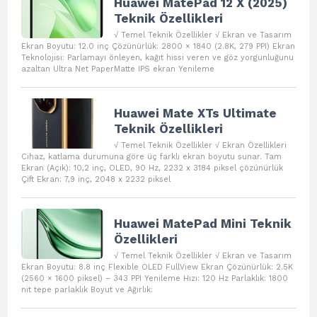
Huawei MatePad 12 X (2025)
Teknik Özellikleri
√ Temel Teknik Özellikler √ Ekran ve Tasarım
Ekran Boyutu: 12.0 inç Çözünürlük: 2800 × 1840 (2.8K, 279 PPI) Ekran
Teknolojisi: Parlamayı önleyen, kağıt hissi veren ve göz yorgunluğunu
azaltan Ultra Net PaperMatte IPS ekran Yenileme
Huawei Mate XTs Ultimate
Teknik Özellikleri
√ Temel Teknik Özellikler √ Ekran Özellikleri
Cihaz, katlama durumuna göre üç farklı ekran boyutu sunar. Tam
Ekran (Açık): 10,2 inç, OLED, 90 Hz, 2232 x 3184 piksel çözünürlük
Çift Ekran: 7,9 inç, 2048 x 2232 piksel
Huawei MatePad Mini Teknik
Özellikleri
√ Temel Teknik Özellikler √ Ekran ve Tasarım
Ekran Boyutu: 8.8 inç Flexible OLED FullView Ekran Çözünürlük: 2.5K
(2560 × 1600 piksel) – 343 PPI Yenileme Hızı: 120 Hz Parlaklık: 1800
nit tepe parlaklık Boyut ve Ağırlık: