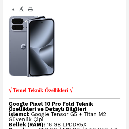
+
-
√ Temel Teknik Öze
llikleri √
Google Pixel 10 Pro Fold Teknik
Özellikleri ve Detaylı Bilgileri
İşlemci:
Google Tensor G5 + Titan M2
Güvenlik Çipi
Bellek (RAM):
16 GB LPDDR5X