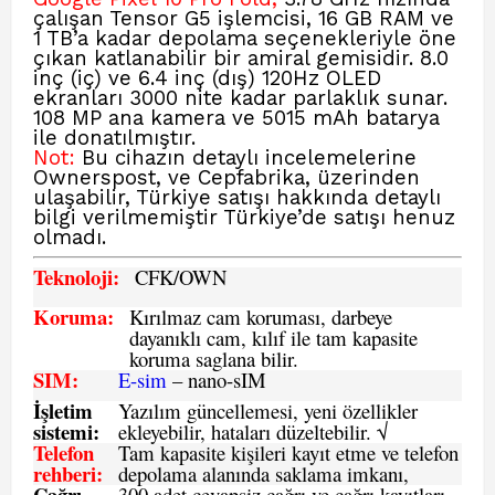
çalışan Tensor G5 işlemcisi, 16 GB RAM ve
1 TB’a kadar depolama seçenekleriyle öne
çıkan katlanabilir bir amiral gemisidir. 8.0
inç (iç) ve 6.4 inç (dış) 120Hz OLED
ekranları 3000 nite kadar parlaklık sunar.
108 MP ana kamera ve 5015 mAh batarya
ile donatılmıştır.
Not:
Bu cihazın detaylı incelemelerine
Ownerspost,
ve
Cepfabrika,
üzerinden
ulaşabilir, Türkiye satışı hakkında detaylı
bilgi verilmemiştir Türkiye’de satışı henuz
olmadı.
Teknoloji:
CFK
/OWN
Koruma:
Kırılmaz cam koruması, darbeye
dayanıklı cam, kılıf ile tam kapasite
koruma saglana bilir.
SIM
:
E-sim
– nano-sIM
İşletim
Yazılım güncellemesi, yeni özellikler
sistemi
:
ekleyebilir, hataları düzeltebilir. √
Telefon
Tam kapasite kişileri kayıt etme ve telefon
rehberi
:
depolama alanında saklama imkanı,
Çağrı
300 adet cevapsiz çağrı ve çağrı kayıtları