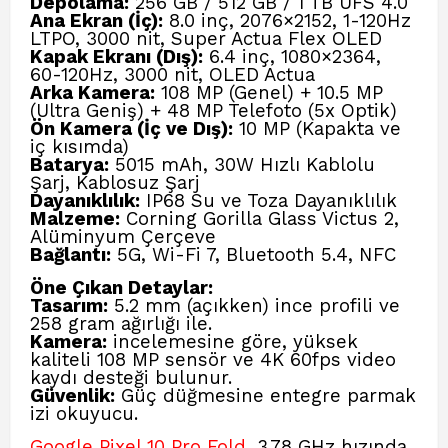
Depolama:
256 GB / 512 GB / 1 TB UFS 4.0
Ana Ekran (İç):
8.0 inç, 2076×2152, 1-120Hz
LTPO, 3000 nit, Super Actua Flex OLED
Kapak Ekranı (Dış):
6.4 inç, 1080×2364,
60-120Hz, 3000 nit, OLED Actua
Arka Kamera:
108 MP (Genel) + 10.5 MP
(Ultra Geniş) + 48 MP Telefoto (5x Optik)
Ön Kamera (İç ve Dış):
10 MP (Kapakta ve
iç kısımda)
Batarya:
5015 mAh, 30W Hızlı Kablolu
Şarj, Kablosuz Şarj
Dayanıklılık:
IP68 Su ve Toza Dayanıklılık
Malzeme:
Corning Gorilla Glass Victus 2,
Alüminyum Çerçeve
Bağlantı:
5G, Wi-Fi 7, Bluetooth 5.4, NFC
Öne Çıkan Detaylar:
Tasarım:
5.2 mm (açıkken) ince profili ve
258 gram ağırlığı ile.
Kamera:
incelemesine göre, yüksek
kaliteli 108 MP sensör ve 4K 60fps video
kaydı desteği bulunur.
Güvenlik:
Güç düğmesine entegre parmak
izi okuyucu.
Google Pixel 10 Pro Fold,
3.78 GHz hızında