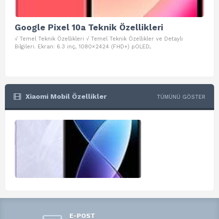
Google Pixel 10a Teknik Özellikleri
Go
√ Temel Teknik Özellikleri √ Temel Teknik Özellikler ve Detaylı
√ Te
Bilgileri. Ekran: 6.3 inç, 1080×2424 (FHD+) pOLED,
ve D
Xiaomi Mobil Özellikler
TÜMÜNÜ GÖSTER
E-POST