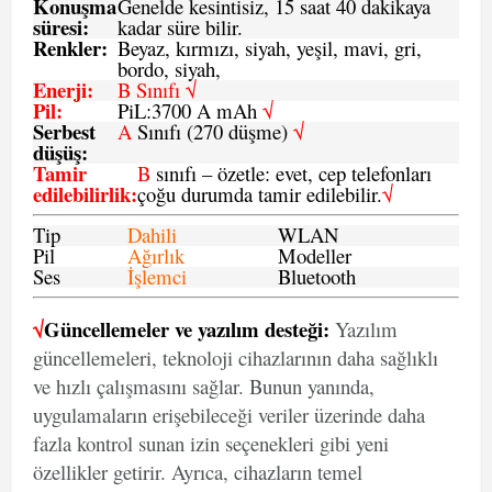
Konuşma
Genelde kesintisiz, 15 saat 40 dakikaya
süresi
:
kadar süre bilir.
Renkler:
Beyaz, kırmızı, siyah, yeşil, mavi, gri,
bordo, siyah,
Enerji
:
B Sınıfı √
Pil
:
PiL:3700 A mAh
√
Serbest
A
Sınıfı (270 düşme)
√
düşüş
:
Tamir
B
sınıfı – özetle: evet, cep telefonları
edilebilirlik
:
çoğu durumda tamir edilebilir.
√
Tip
Dahili
WLAN
Pil
Ağırlık
Modeller
Ses
İşlemci
Bluetooth
√
Güncellemeler ve yazılım desteği:
Yazılım
güncellemeleri, teknoloji cihazlarının daha sağlıklı
ve hızlı çalışmasını sağlar. Bunun yanında,
uygulamaların erişebileceği veriler üzerinde daha
fazla kontrol sunan izin seçenekleri gibi yeni
özellikler getirir. Ayrıca, cihazların temel