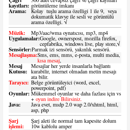
kayıtları
:
görüntüleme imkanı
Arama:
Kolay tuşlu arama özelligi 1 ile 9, veya
dokumatik klavye ile sesli ve görüntülü
arama özelligi. √
Müzik:
Mp3/aac/wma oynatıcısı, mp3, mp4
Uygulamalar:
Google, ownerspost, mozilla firefox,
cepfabrika, windows live, play store,√
Sensö
rler
:
Parmak izi sensörü, yakınlık sensörü.
Mesajlaşma
:
Sms, ems, mms, e-posta, multi media,
kısa mesaj
,
Mesaj
Mesajlar her yerde insanlarla bağlantı
Kutusu:
kurabilir, internet olmadan metin mesajı
ata bilir.
Tarayıcı
:
Belge görüntüleyici (word, excel,
powerpoint, pdf)
Oyunlar
:
Mükemmel oyunlar ve daha fazlası için vs
+
oyun indire Bilirsiniz.
Java
:
Java evet, mıdp 2.0 wap 2.0/xhtml, html,
asp, php
Şarj
Şarj aleti ile normal tam kapesite dolum
işlemi
:
10w kablolu amper