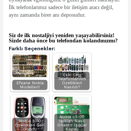
İlk telefonlarımız sadece bir iletişim aracı değil,
aynı zamanda birer anı deposudur.
Siz de ilk nostaljiyi yeniden yaşayabilirsiniz!
Sizde daha önce bu telefondan kolandınızmı?
Farklı Seçenekler:
Eski Cep
Telefonlarının
Efsane Nokia
Özellikleri
Modelleri!
Nasıldı?
Nokia c3-00
Nokia 3310
Işıkları Nasıl
Özellikleri Geri
Onarılır Işıklar
Döndü
Kapalı