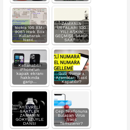
ZAMANIN
Nokia 105 RM-
USTALARI 100
908’i Hwk Box
YILI AŞKIN
Kullanarak
GEÇMİŞE SAHİP
Nasıl…
SAAT…
Katlanabilir
iPhone’un
kapak ekranı
Gizli Numara
hakkında
Aramaları Nasıl
garip…
Kapatılır?
AY EVRELİ
SAATLER
Cep Telefonuna
ZAMANIN
Bulaşan Virüs
GÖKYÜZÜYLE
Nasıl
DANSI
Temizlenir?