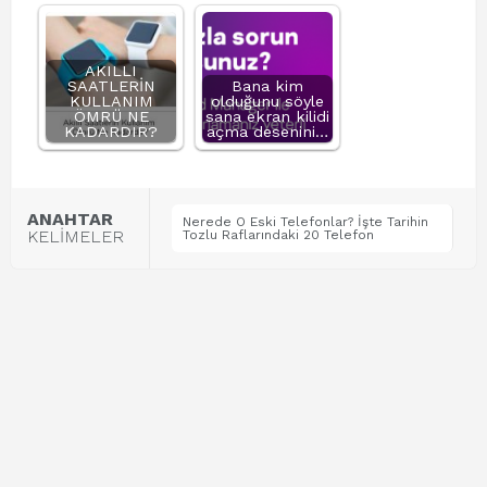
AKILLI
SAATLERİN
Bana kim
KULLANIM
olduğunu söyle
ÖMRÜ NE
sana ekran kilidi
KADARDIR?
açma desenini…
ANAHTAR
Nerede O Eski Telefonlar? İşte Tarihin
KELİMELER
Tozlu Raflarındaki 20 Telefon