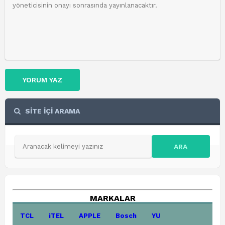
YORUM YAZ
SİTE İÇİ ARAMA
ARA
MARKALAR
TCL
iTEL
APPLE
Bosch
YU