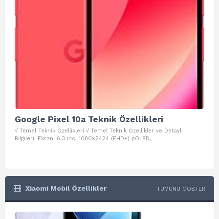
Google Pixel 10a Teknik Özellikleri
Go
√ Temel Teknik Özellikleri √ Temel Teknik Özellikler ve Detaylı
√ Te
Bilgileri. Ekran: 6.3 inç, 1080×2424 (FHD+) pOLED,
ve D
Xiaomi Mobil Özellikler
TÜMÜNÜ GÖSTER