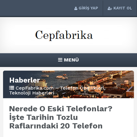
GİRİŞ YAP
KAYIT OL
MENÜ
Haberler
CepFabrika.com – Telefon Özellikleri,
Teknoloji Haberleri
Nerede O Eski Telefonlar?
İşte Tarihin Tozlu
Raflarındaki 20 Telefon