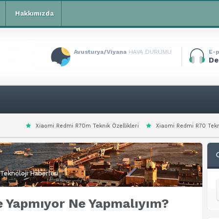
Hakkımızda
Avusturya/Viyana
HAVA DURUMU
E-p
De
Redmi R70m Teknik Özellikleri
Xiaomi Redmi R70 Teknik Özellikleri
Xi
Teknoloji Haberleri
e Yapmıyor Ne Yapmalıyım?