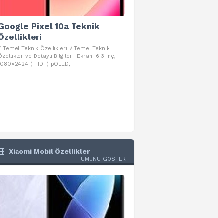
Google Pixel 10a Teknik
Google Pixel 10 Pro 
Özellikleri
Teknik Özellikleri
√ Temel Teknik Özellikleri √ Temel Teknik
√ Temel Teknik Özellikleri √ Goog
Özellikler ve Detaylı Bilgileri. Ekran: 6.3 inç,
Pro Fold Teknik Özellikleri ve Detay
1080×2424 (FHD+) pOLED,
İşlemci: Google Tensor G5
Xiaomi Mobil Özellikler
TÜMÜNÜ GÖSTER