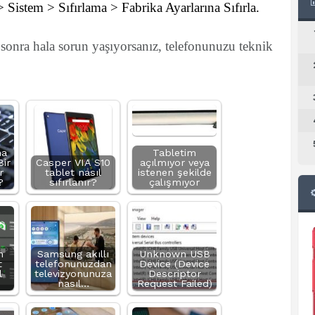
 Sistem > Sıfırlama > Fabrika Ayarlarına Sıfırla.
sonra hala sorun yaşıyorsanız, telefonunuzu teknik
ma
Tabletim
Bir
Casper VIA S10
açılmıyor veya
r
tablet nasıl
istenen şekilde
?
sıfırlanır?
çalışmıyor
n
Samsung akıllı
Unknown USB
t
telefonunuzdan
Device (Device
l
televizyonunuza
Descriptor
nasıl…
Request Failed)