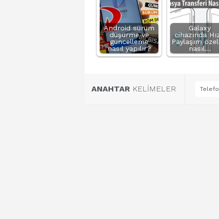
Android sürüm
Galaxy
düşürme ve
cihazında Hız
güncelleme
Paylaşım özell
nasıl yapılır?
nasıl…
ANAHTAR
KELİMELER
Telef