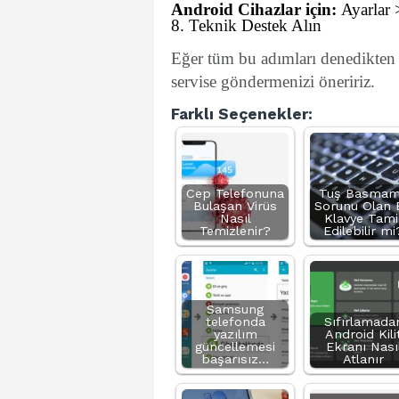
Android Cihazlar için:
Ayarlar >
8. Teknik Destek Alın
Eğer tüm bu adımları denedikten 
servise göndermenizi öneririz.
Farklı Seçenekler:
Cep Telefonuna
Tuş Basma
Bulaşan Virüs
Sorunu Olan 
Nasıl
Klavye Tami
Temizlenir?
Edilebilir mi
Samsung
telefonda
Sıfırlamada
yazılım
Android Kili
güncellemesi
Ekranı Nası
başarısız…
Atlanır