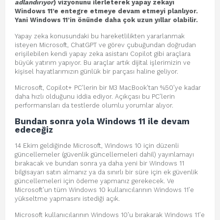
adlandırıyor
) vizyonunu ilerleterek yapay zekayı
Windows 11’e entegre etmeye devam etmeyi planlıyor.
Yani Windows 11’in önünde daha çok uzun yıllar olabilir.
Yapay zeka konusundaki bu hareketlilikten yararlanmak
isteyen Microsoft, ChatGPT ve görev çubuğundan doğrudan
erişilebilen kendi yapay zeka asistanı Copilot gibi araçlara
büyük yatırım yapıyor. Bu araçlar artık dijital işlerimizin ve
kişisel hayatlarımızın günlük bir parçası haline geliyor.
Microsoft, Copilot+ PC’lerin bir M3 MacBook’tan %50’ye kadar
daha hızlı olduğunu iddia ediyor. Açıkçası bu PC’lerin
performansları da testlerde olumlu yorumlar alıyor.
Bundan sonra yola Windows 11 ile devam
edeceğiz
14 Ekim geldiğinde Microsoft, Windows 10 için düzenli
güncellemeler (güvenlik güncellemeleri dahil) yayınlamayı
bırakacak ve bundan sonra ya daha yeni bir Windows 11
bilgisayarı satın almanız ya da sınırlı bir süre için ek güvenlik
güncellemeleri için ödeme yapmanız gerekecek. Ve
Microsoft’un tüm Windows 10 kullanıcılarının Windows 11’e
yükseltme yapmasını istediği açık.
Microsoft kullanıcılarının Windows 10’u bırakarak Windows 11’e