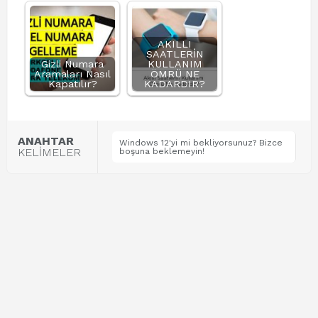
AKILLI
SAATLERİN
Gizli Numara
KULLANIM
Aramaları Nasıl
ÖMRÜ NE
Kapatılır?
KADARDIR?
ANAHTAR
Windows 12'yi mi bekliyorsunuz? Bizce
KELİMELER
boşuna beklemeyin!