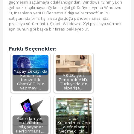
geçmesini sağlamaya odaklandığından, Windows 12’nin yakın
gelecekte çıkmayacağı kesin gibi görünüyor. Ayrıca Windows
11, insanların yeni PC’ler satın aldığı ve Microsoft’un PC
satışlarında bir artış fırsatı gördüğü pandemi sırasında
piyasaya sürülmüştü. Şirket, Windows 12’yi piyasaya sürmek
için bunun gibi başka bir fırsatı bekleyebilir.
Farklı Seçenekler:
Yapay zekayı da
kendimize
ASUS, yeni
benzettik
Zenbook A14’ü
ChatGPT hile
Türkiye’de ön
yapmayı…
siparişe…
Acer’dan yeni
Ucuz
dizüstü
Kullanılmış Cep
bilgisayarlar
Telefonlarını
Performans,…
Seçmek İçin…