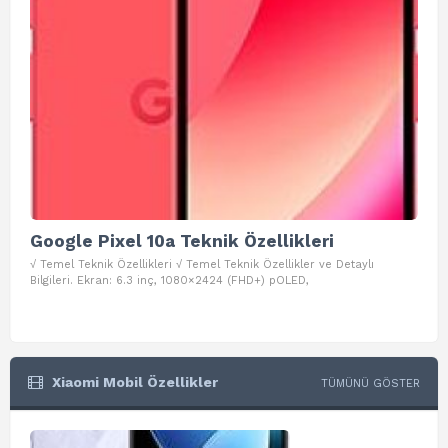
Google Pixel 10a Teknik Özellikleri
Go
√ Temel Teknik Özellikleri √ Temel Teknik Özellikler ve Detaylı
√ Te
Bilgileri. Ekran: 6.3 inç, 1080×2424 (FHD+) pOLED,
ve D
Xiaomi Mobil Özellikler
TÜMÜNÜ GÖSTER