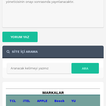
YORUM YAZ
SİTE İÇİ ARAMA
ARA
MARKALAR
TCL
iTEL
APPLE
Bosch
YU