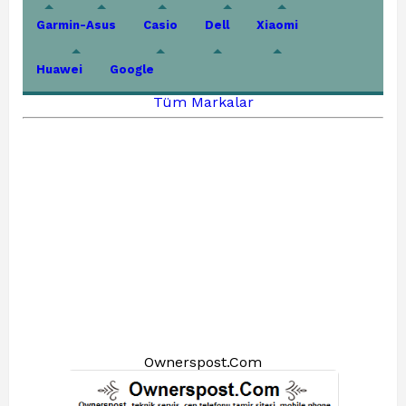
Garmin-Asus
Casio
Dell
Xiaomi
Huawei
Google
Tüm Markalar
Ownerspost.Com