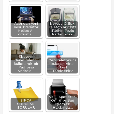
Acer’dan yeni
Nerede O Eski
nesil Predator
Telefonlar? İşte
Helios AI
Tarihin Tozlu
dizüstü…
Raflarındaki
Ebeveyn
denetimlerini
Cep Telefonuna
kullanarak bir
Bulaşan Virüs
iPad veya
Nasıl
Android…
Temizlenir?
Akıllı Saatler Pil
SIKÇA
Ömrü ve Şarj
SORULAN
İşlemleri
SORULAR
Hakkında…