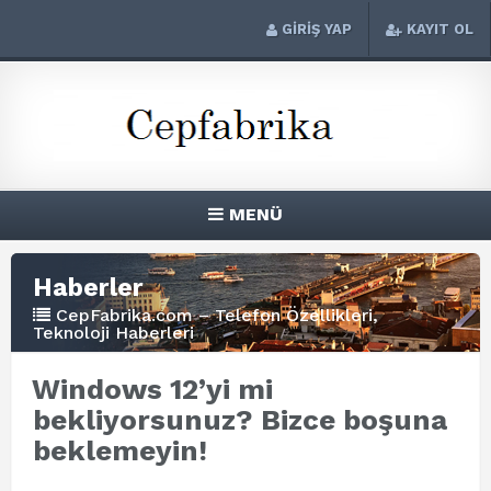
GİRİŞ YAP
KAYIT OL
MENÜ
Haberler
CepFabrika.com – Telefon Özellikleri,
Teknoloji Haberleri
Windows 12’yi mi
bekliyorsunuz? Bizce boşuna
beklemeyin!