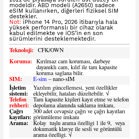
modeldir. ABD modeli (A2650) sadece
eSIM kullanırken, diğerleri fiziksel SIM
destekler.
Not:
iPhone 14 Pro, 2026 itibarıyla hala
yüksek performanslı bir cihaz olarak
kabul edilmekte ve iOS’in en son
sürümlerini desteklemektedir.
Teknoloji:
CFK
/OWN
Koruma:
Kırılmaz cam koruması, darbeye
dayanıklı cam, kılıf ile tam kapasite
koruma saglana bilir.
SIM
:
E-sim
– nano-sIM
İşletim
Yazılım güncellemesi, yeni özellikler
sistemi
:
ekleyebilir, hataları düzeltebilir. √
Telefon
Tam kapasite kişileri kayıt etme ve telefon
rehberi
:
depolama alanında saklama imkanı,
Çağrı
300 adet cevapsiz çağrı ve çağrı kayıtları
kayıtları
:
görüntüleme imkanı
Arama:
Kolay tuşlu arama özelligi 1 ile 9, veya
dokumatik klavye ile sesli ve görüntülü
arama özelligi. √