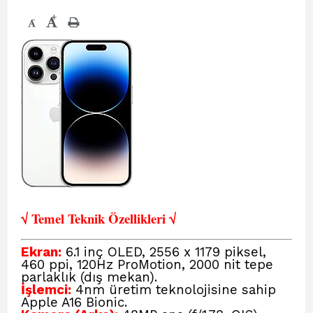
+
-
√ Temel Teknik Öze
llikleri √
Ekran:
6.1 inç OLED, 2556 x 1179 piksel,
460 ppi, 120Hz ProMotion, 2000 nit tepe
parlaklık (dış mekan).
İşlemci:
4nm üretim teknolojisine sahip
Apple A16 Bionic.