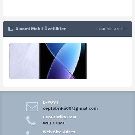
Xiaomi Mobil Özellikler
TÜMÜNÜ GÖSTER
E-POST
cepfabrika09@gmail.com
CepFabrika.Com
WELCOME
Web Site Adresi