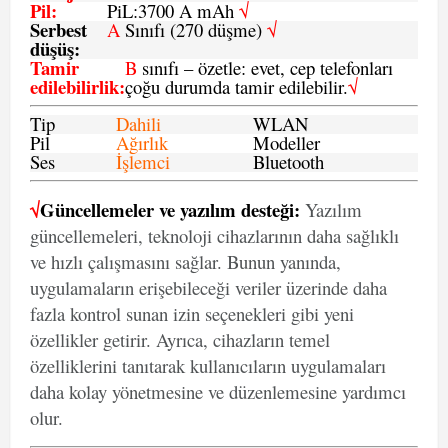
Pil
:
PiL:3700 A mAh
√
Serbest
A
Sınıfı (270 düşme)
√
düşüş
:
Tamir
B
sınıfı – özetle: evet, cep telefonları
edilebilirlik
:
çoğu durumda tamir edilebilir.
√
Tip
Dahili
WLAN
Pil
Ağırlık
Modeller
Ses
İşlemci
Bluetooth
√
Güncellemeler ve yazılım desteği:
Yazılım
güncellemeleri, teknoloji cihazlarının daha sağlıklı
ve hızlı çalışmasını sağlar. Bunun yanında,
uygulamaların erişebileceği veriler üzerinde daha
fazla kontrol sunan izin seçenekleri gibi yeni
özellikler getirir. Ayrıca, cihazların temel
özelliklerini tanıtarak kullanıcıların uygulamaları
daha kolay yönetmesine ve düzenlemesine yardımcı
olur.