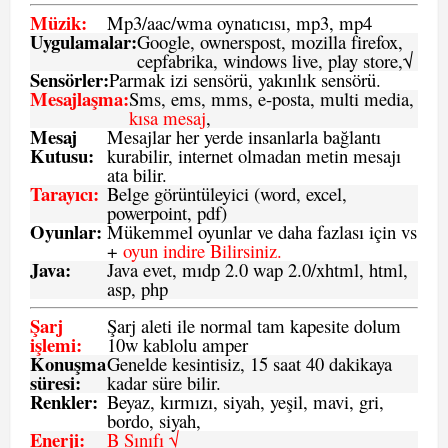
Müzik:
Mp3/aac/wma oynatıcısı, mp3, mp4
Uygulamalar:
Google, ownerspost, mozilla firefox,
cepfabrika, windows live, play store,√
Sensö
rler
:
Parmak izi sensörü, yakınlık sensörü.
Mesajlaşma
:
Sms, ems, mms, e-posta, multi media,
kısa mesaj
,
Mesaj
Mesajlar her yerde insanlarla bağlantı
Kutusu:
kurabilir, internet olmadan metin mesajı
ata bilir.
Tarayıcı
:
Belge görüntüleyici (word, excel,
powerpoint, pdf)
Oyunlar
:
Mükemmel oyunlar ve daha fazlası için vs
+
oyun indire Bilirsiniz.
Java
:
Java evet, mıdp 2.0 wap 2.0/xhtml, html,
asp, php
Şarj
Şarj aleti ile normal tam kapesite dolum
işlemi
:
10w kablolu amper
Konuşma
Genelde kesintisiz, 15 saat 40 dakikaya
süresi
:
kadar süre bilir.
Renkler:
Beyaz, kırmızı, siyah, yeşil, mavi, gri,
bordo, siyah,
Enerji
:
B Sınıfı √