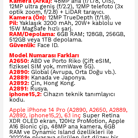
Kamera (Arka):
48MP ana (f/1.78, OIS),
12MP ultra geniş (f/2.2), 12MP telefoto (3x
optik zoom, f/2.8) + LiDAR tarayıcı.
Kamera (Ön):
12MP TrueDepth (f/1.9).
Pil:
Yaklaşık 3200 mAh, 20W+ kablolu ve
15W MagSafe hızlı şarj.
RAM/Depolama:
6GB RAM; 128GB, 256GB,
512GB veya 1TB depolama.
Güvenlik:
Face ID.
Model Numarası Farkları
A2650:
ABD ve Porto Riko (Çift eSIM,
fiziksel SIM yok, mmWave 5G).
A2890:
Global (Avrupa, Orta Doğu vb.).
A2889:
Kanada ve Japonya.
A2892:
Çin, Hong Kong.
A2891:
Rusya.
iphone15,2:
Cihazın teknik tanımlayıcı
kodu.
Apple iPhone 14 Pro (A2890, A2650, A2889,
A2892, iphone15,2), 6.1 inç
Super Retina
XDR OLED ekran, 120Hz ProMotion, Apple
A16 Bionic çip, 48MP ana kamera, 6GB
RAM ve Dynamic Island özellikleri ile
2022’de piyasaya sürülen üst düzey bir