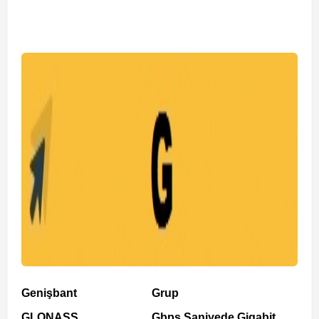
Genişbant
Grup
GLONASS
Gbps Saniyede Gigabit