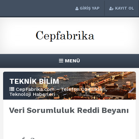
GİRİŞ YAP
KAYIT OL
MENÜ
TEKNİK BİLİM
CepFabrika.com – Telefon Özellikleri,
Teknoloji Haberleri
Veri Sorumluluk Reddi Beyanı
+