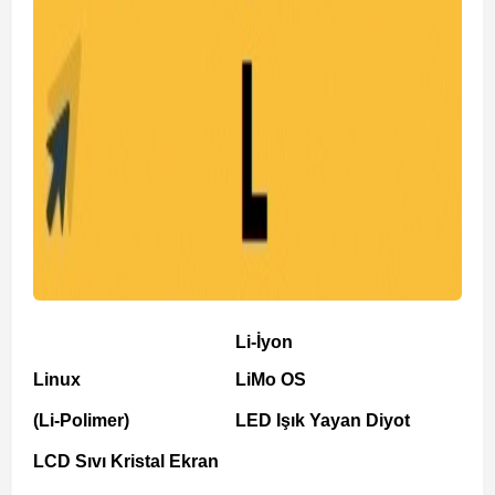
Li-İyon
Linux
LiMo OS
(Li-Polimer)
LED Işık Yayan Diyot
LCD Sıvı Kristal Ekran