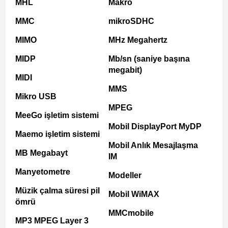
MHL
Makro
MMC
mikroSDHC
MIMO
MHz Megahertz
MIDP
Mb/sn (saniye başına
megabit)
MIDI
MMS
Mikro USB
MPEG
MeeGo işletim sistemi
Mobil DisplayPort MyDP
Maemo işletim sistemi
Mobil Anlık Mesajlaşma
MB Megabayt
IM
Manyetometre
Modeller
Müzik çalma süresi pil
Mobil WiMAX
ömrü
MMCmobile
MP3 MPEG Layer 3