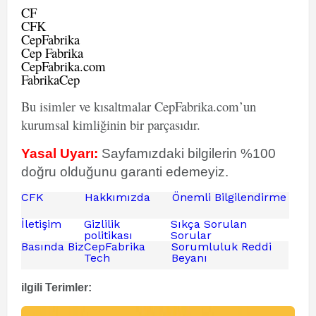
CF
CFK
CepFabrika
Cep Fabrika
CepFabrika.com
FabrikaCep
Bu isimler ve kısaltmalar CepFabrika.com’un
kurumsal kimliğinin bir parçasıdır.
Yasal Uyarı:
Sayfamızdaki bilgilerin %100
doğru olduğunu garanti edemeyiz.
CFK
Hakkımızda
Önemli Bilgilendirme
İletişim
Gizlilik
Sıkça Sorulan
politikası
Sorular
Basında Biz
CepFabrika
Sorumluluk Reddi
Tech
Beyanı
ilgili Terimler: