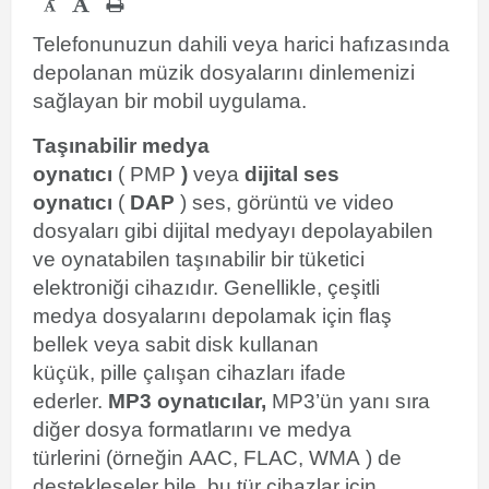
-
Telefonunuzun dahili veya harici hafızasında
depolanan müzik dosyalarını dinlemenizi
sağlayan bir mobil uygulama.
Taşınabilir medya
oynatıcı
( PMP
)
veya
dijital ses
oynatıcı
(
DAP
) ses, görüntü ve video
dosyaları gibi dijital medyayı depolayabilen
ve oynatabilen taşınabilir bir
tüketici
elektroniği cihazıdır.
Genellikle, çeşitli
medya dosyalarını depolamak için flaş
bellek veya sabit disk kullanan
küçük, pille çalışan cihazları ifade
ederler.
MP3 oynatıcılar,
MP3’ün yanı sıra
diğer dosya formatlarını ve medya
türlerini (örneğin AAC, FLAC, WMA ) de
destekleseler bile, bu tür cihazlar için