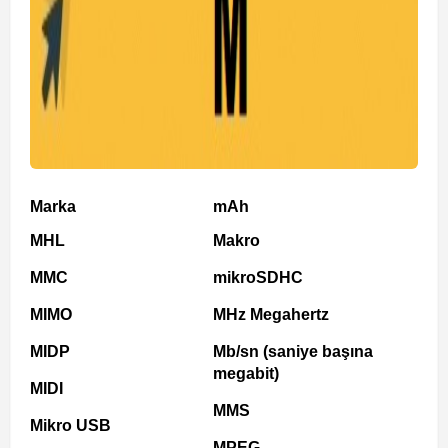
Marka
mAh
MHL
Makro
MMC
mikroSDHC
MIMO
MHz Megahertz
MIDP
Mb/sn (saniye başına
megabit)
MIDI
MMS
Mikro USB
MPEG