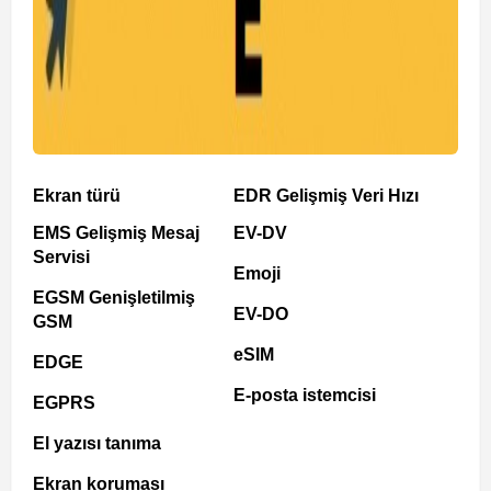
Ekran türü
EDR Gelişmiş Veri Hızı
EMS Gelişmiş Mesaj
EV-DV
Servisi
Emoji
EGSM Genişletilmiş
EV-DO
GSM
eSIM
EDGE
E-posta istemcisi
EGPRS
El yazısı tanıma
Ekran koruması