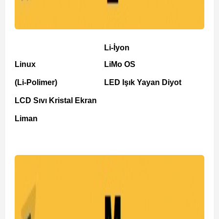
Li-İyon
Linux
LiMo OS
(Li-Polimer)
LED Işık Yayan Diyot
LCD Sıvı Kristal Ekran
Liman