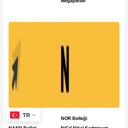
Megapiksel
TR
NFC
NOR Belleği