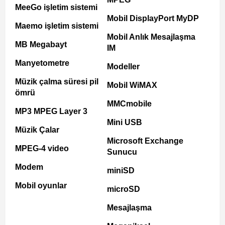
MeeGo işletim sistemi
Mobil DisplayPort MyDP
Maemo işletim sistemi
Mobil Anlık Mesajlaşma
MB Megabayt
IM
Manyetometre
Modeller
Müzik çalma süresi pil
Mobil WiMAX
ömrü
MMCmobile
MP3 MPEG Layer 3
Mini USB
Müzik Çalar
Microsoft Exchange
MPEG-4 video
Sunucu
Modem
miniSD
Mobil oyunlar
microSD
Mesajlaşma