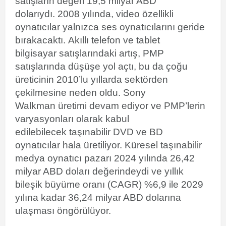
satışların değeri 19,5 milyar ABD
dolarıydı.
2008 yılında, video özellikli
oynatıcılar yalnızca ses oynatıcılarını geride
bırakacaktı.
Akıllı telefon
ve
tablet
bilgisayar
satışlarındaki artış, PMP
satışlarında düşüşe yol açtı,
bu da çoğu
üreticinin 2010’lu yıllarda sektörden
çekilmesine neden oldu.
Sony
Walkman
üretimi devam ediyor ve PMP’lerin
varyasyonları olarak kabul
edilebilecek
taşınabilir DVD ve BD
oynatıcılar
hala üretiliyor.
Küresel taşınabilir
medya oynatıcı pazarı 2024 yılında 26,42
milyar ABD doları değerindeydi ve
yıllık
bileşik büyüme oranı
(CAGR) %6,9 ile 2029
yılına kadar 36,24 milyar ABD dolarına
ulaşması öngörülüyor.