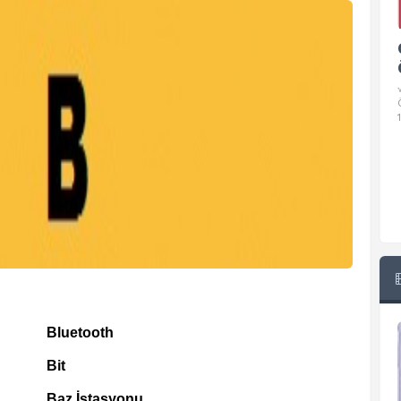
Google Pixel 10 Pro Teknik
Özellikleri
√ Temel Teknik Özellikleri √ Temel Teknik
Özellikler ve Detaylı Bilgileri. Ekran: 6.3 inç,
1280 x 2856 piksel, 120 Hz LTPO
Bluetooth
Bit
Baz İstasyonu