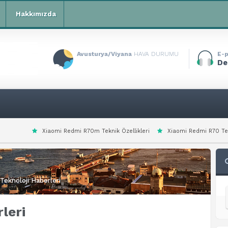
Hakkımızda
Avusturya/Viyana
HAVA DURUMU
E-p
De
iaomi Redmi R70m Teknik Özellikleri
Xiaomi Redmi R70 Teknik Özellikleri
Teknoloji Haberleri
rleri