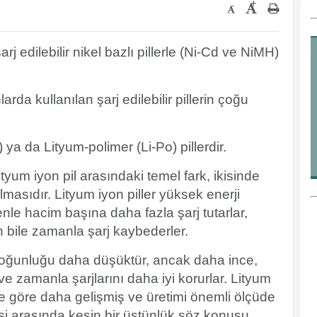
+
-
şarj edilebilir nikel bazlı pillerle (Ni-Cd ve NiMH)
arda kullanılan şarj edilebilir pillerin çoğu
 ya da Lityum-polimer (Li-Po) pillerdir.
 lityum iyon pil arasındaki temel fark, ikisinde
 olmasıdır.
Lityum iyon piller yüksek enerji
nle hacim başına daha fazla şarj tutarlar,
 bile zamanla şarj kaybederler.
i yoğunluğu daha düşüktür, ancak daha ince,
ve zamanla şarjlarını daha iyi korurlar.
Lityum
lere göre daha gelişmiş ve üretimi önemli ölçüde
isi arasında kesin bir üstünlük söz konusu