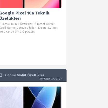
Google Pixel 10a Teknik
Google Pixel 10 Pro 
Özellikleri
Teknik Özellikleri
√ Temel Teknik Özellikleri √ Temel Teknik
√ Temel Teknik Özellikleri √ Goog
Özellikler ve Detaylı Bilgileri. Ekran: 6.3 inç,
Pro Fold Teknik Özellikleri ve Detay
1080×2424 (FHD+) pOLED,
İşlemci: Google Tensor G5
Xiaomi Mobil Özellikler
TÜMÜNÜ GÖSTER