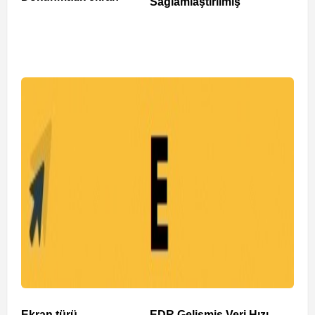
Sağlamlaştırılmış
Ekran türü
EDR Gelişmiş Veri Hızı