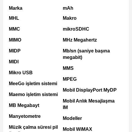
Marka
mAh
MHL
Makro
MMC
mikroSDHC
MIMO
MHz Megahertz
MIDP
Mb/sn (saniye başına
megabit)
MIDI
MMS
Mikro USB
MPEG
MeeGo işletim sistemi
Mobil DisplayPort MyDP
Maemo işletim sistemi
Mobil Anlık Mesajlaşma
MB Megabayt
IM
Manyetometre
Modeller
Müzik çalma süresi pil
Mobil WiMAX