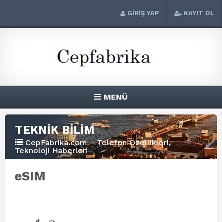
GİRİŞ YAP
KAYIT OL
MENÜ
TEKNİK BİLİM
CepFabrika.com – Telefon Özellikleri,
Teknoloji Haberleri
eSIM
+