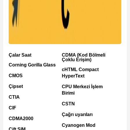
Çalar Saat
CDMA (Kod Bölmeli
Çoklu Erişim)
Corning Gorilla Glass
cHTML Compact
CMOS
HyperText
Çipset
CPU Merkezi İşlem
Birimi
CTIA
CSTN
CIF
Çağrı uyarıları
CDMA2000
Cyanogen Mod
Çift SIM