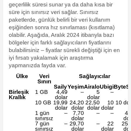
geçerlilik süresi sunar ya da daha kısa bir
süre için sınırsız veri sağlar. Sınırsız
paketlerde, günlük belirli bir veri kullanım
eşiğinden sonra hız sınırlaması (kısıtlama)
olabilir. Aşağıda, Aralık 2024 itibarıyla bazı
bölgeler için farklı sağlayıcıların fiyatlarını
bulabilirsiniz – fiyatlar sürekli değiştiği için en
iyi fırsatı yakalamak için araştırma
yapmanızda fayda var.
Ülke
Veri
Sağlayıcılar
Sınırı
Saily
Yeşim
Airalo
Ubigi
ByteS
Birleşik
1 GB
4,49
–
5
–
Krallık
dolar
dolar
10 GB
19,99
24,20
22,50
10
10 dol
dolar
dolar
dolar
dolar
1 gün
–
7,70
–
–
4,
sınırsız
dolar
dol
7 gün
–
29,70
–
22
25,
sınırsız
dolar
dolar
dol