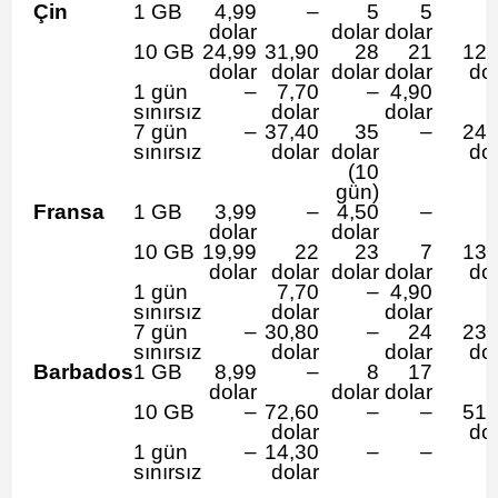
Çin
1 GB
4,99
–
5
5
dolar
dolar
dolar
10 GB
24,99
31,90
28
21
12,
dolar
dolar
dolar
dolar
dol
1 gün
–
7,70
–
4,90
sınırsız
dolar
dolar
7 gün
–
37,40
35
–
24,
sınırsız
dolar
dolar
dol
(10
gün)
Fransa
1 GB
3,99
–
4,50
–
dolar
dolar
10 GB
19,99
22
23
7
13,
dolar
dolar
dolar
dolar
dol
1 gün
7,70
–
4,90
sınırsız
dolar
dolar
7 gün
–
30,80
–
24
23,
sınırsız
dolar
dolar
dol
Barbados
1 GB
8,99
–
8
17
dolar
dolar
dolar
10 GB
–
72,60
–
–
51,
dolar
dol
1 gün
–
14,30
–
–
sınırsız
dolar