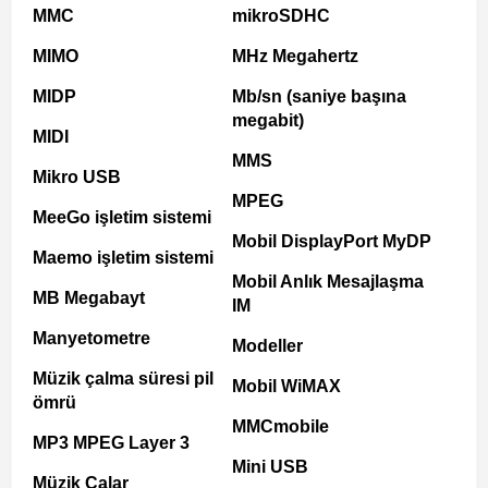
MMC
mikroSDHC
MIMO
MHz Megahertz
MIDP
Mb/sn (saniye başına
megabit)
MIDI
MMS
Mikro USB
MPEG
MeeGo işletim sistemi
Mobil DisplayPort MyDP
Maemo işletim sistemi
Mobil Anlık Mesajlaşma
MB Megabayt
IM
Manyetometre
Modeller
Müzik çalma süresi pil
Mobil WiMAX
ömrü
MMCmobile
MP3 MPEG Layer 3
Mini USB
Müzik Çalar