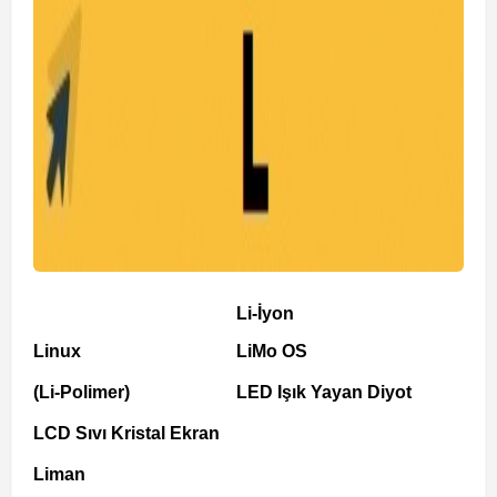
Li-İyon
Linux
LiMo OS
(Li-Polimer)
LED Işık Yayan Diyot
LCD Sıvı Kristal Ekran
Liman