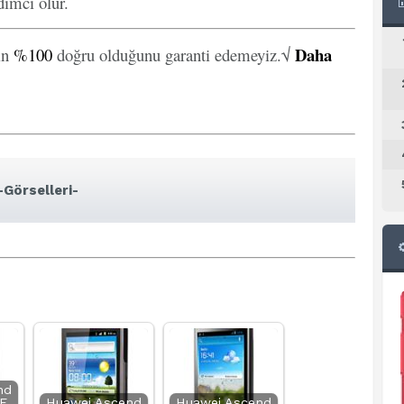
ımcı olur.
Daha
in
%100
doğru olduğunu garanti edemeyiz.√
Görselleri-
nd
E
Huawei Ascend
Huawei Ascend