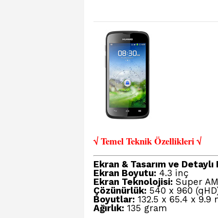
√ Temel Teknik Öze
llikleri √
Ekran & Tasarım ve Detaylı B
Ekran Boyutu:
4.3 inç
Ekran Teknolojisi:
Super AMO
Çözünürlük:
540 x 960 (qHD)
Boyutlar:
132.5 x 65.4 x 9.9
Ağırlık:
135 gram