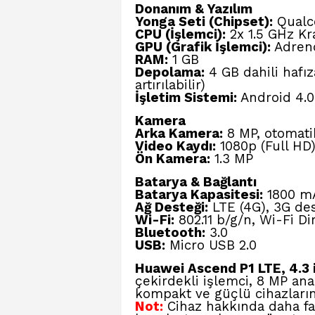
Donanım & Yazılım
Yonga Seti (Chipset):
Qualc
CPU (İşlemci):
2x 1.5 GHz Kra
GPU (Grafik İşlemci):
Adren
RAM:
1 GB
Depolama:
4 GB dahili hafız
artırılabilir)
İşletim Sistemi:
Android 4.0
Kamera
Arka Kamera:
8 MP, otomati
Video Kaydı:
1080p (Full HD)
Ön Kamera:
1.3 MP
Batarya & Bağlantı
Batarya Kapasitesi:
1800 m
Ağ Desteği:
LTE (4G), 3G des
Wi-Fi:
802.11 b/g/n, Wi-Fi Di
Bluetooth:
3.0
USB:
Micro USB 2.0
Huawei Ascend P1 LTE, 4.3
çekirdekli işlemci, 8 MP a
kompakt ve güçlü cihazların
Not:
Cihaz hakkında daha faz