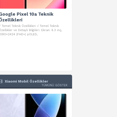
Google Pixel 10a Teknik
Google Pixel 10 Pro 
Özellikleri
Teknik Özellikleri
√ Temel Teknik Özellikleri √ Temel Teknik
√ Temel Teknik Özellikleri √ Goog
Özellikler ve Detaylı Bilgileri. Ekran: 6.3 inç,
Pro Fold Teknik Özellikleri ve Detay
1080×2424 (FHD+) pOLED,
İşlemci: Google Tensor G5
Xiaomi Mobil Özellikler
TÜMÜNÜ GÖSTER