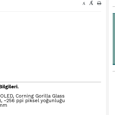
+
-
ilgileri.
LED, Corning Gorilla Glass
, ~256 ppi piksel yoğunluğu
 mm