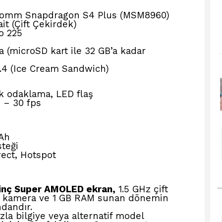
omm Snapdragon S4 Plus (MSM8960)
it (Çift Çekirdek)
o 225
a (microSD kart ile 32 GB’a kadar
.4 (Ice Cream Sandwich)
k odaklama, LED flaş
 – 30 fps
Ah
teği
rect, Hotspot
 inç Super AMOLED ekran,
1.5 GHz çift
na kamera ve 1 GB RAM sunan dönemin
dandır.
la bilgiye veya alternatif model