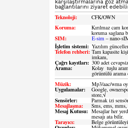
karşılaştırmalarına göz atm
bağlantılarını ziyaret edebili
Teknoloji:
CFK
/OWN
Koruma:
Kırılmaz cam koru
koruma saglana bi
SIM
:
E-sim
– nano-sI
İşletim sistemi
:
Yazılım güncelleme
Telefon rehberi
:
Tam kapasite kişi
imkanı,
Çağrı kayıtları
:
300 adet cevapsiz
Arama:
Kolay tuşlu arama
görüntülü arama ö
Müzik:
Mp3/aac/wma oyn
Uygulamalar:
Google, ownerspos
store,√
Sensö
rler
:
Parmak izi sensör
Mesajlaşma
:
Sms, ems, mms, 
Mesaj Kutusu:
Mesajlar her yerd
mesajı ata bilir.
Tarayıcı
:
Belge görüntüleyi
Oyunlar
:
Mükemmel oyunlar