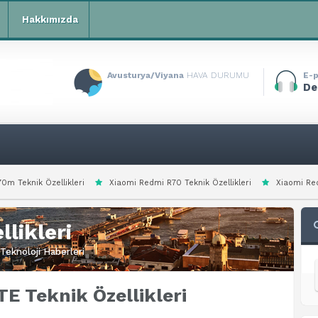
Hakkımızda
Avusturya/Viyana
HAVA DURUMU
E-p
De
Xiaomi Redmi R70 Teknik Özellikleri
Xiaomi Redmi Note 15 Special Tek
likleri
Teknoloji Haberleri
E Teknik Özellikleri