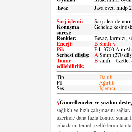
Java
:
Java evet, mıdp 2
Şarj işlemi
:
Şarj aleti ile n
Konuşma
Genelde kesintisiz
süresi
:
Renkler:
Beyaz, kırmızı, si
Enerji
:
B Sınıfı √
Pil
:
PiL:3700 A mA
Serbest düşüş
:
A
Sınıfı (270 dü
Tamir
B
sınıfı – özetle:
edilebilirlik
:
Tip
Dahili
Pil
Ağırlık
Ses
İşlemci
√
Güncellemeler ve yazılım desteğ
sağlıklı ve hızlı çalışmasını sağlar
üzerinde daha fazla kontrol sunan iz
cihazların temel özelliklerini tanıt