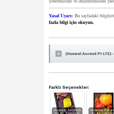
yönetmesine ve düzenlemesine yard
Yasal Uyarı
:
Bu sayfadaki bilgiler
fazla bilgi için okuyun
.
(Huawei Ascend P1 LTE)--
Farklı Seçenekler:
Huawei Ascend
Huawei Asce
D1 XL U9500E
P1 XL U9200