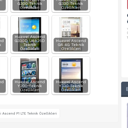
G300 Teknik
G330 Teknik
Özellikleri
Özellikleri
Google Pixel 10 Pro Teknik
Özellikleri
√ Temel Teknik Özellikleri √ Temel Teknik
Özellikler ve Detaylı Bilgileri. Ekran: 6.3 inç,
Huawei Ascend
1280 x 2856 piksel, 120 Hz LTPO
nd
G330D U8825D
Huawei Ascend
k
Teknik
G6 4G Teknik
Özellikleri
Özellikleri
nd
Huawei Ascend
Huawei Ascend
Y200 Teknik
Y330 Teknik
Özellikleri
Özellikleri
 Ascend P1 LTE Teknik Özellikleri