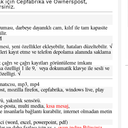
ak için
Cepfabrika
ve
Ownerspost,
rsiniz.
ması, darbeye dayanıklı cam, kılıf ile tam kapasite
lir.
M
si, yeni özellikler ekleyebilir, hataları düzeltebilir. √
leri kayıt etme ve telefon depolama alanında saklama
 çağrı ve çağrı kayıtları görüntüleme imkanı
 özelligi 1 ile 9, veya dokumatik klavye ile sesli ve
zelligi. √
atıcısı, mp3, mp4
t, mozilla firefox, cepfabrika, windows live, play
ü, yakınlık sensörü.
e-posta, multi media,
kısa mesaj
,
e insanlarla bağlantı kurabilir, internet olmadan metin
ci (word, excel, powerpoint, pdf)
 ve daha fazlası için vs +
oyun indire Bilirsiniz.