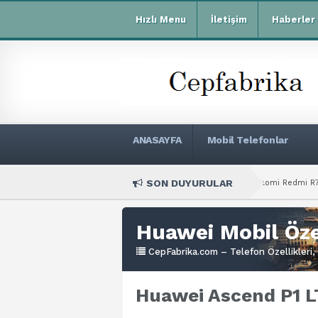
Hızlı Menu
İletişim
Haberler
ANASAYFA
Mobil Telefonlar
SON DUYURULAR
Xiaomi Redmi R70m Teknik Özellikleri
Huawei Mobil Özel
CepFabrika.com – Telefon Özellikleri, 
Huawei Ascend P1 LT