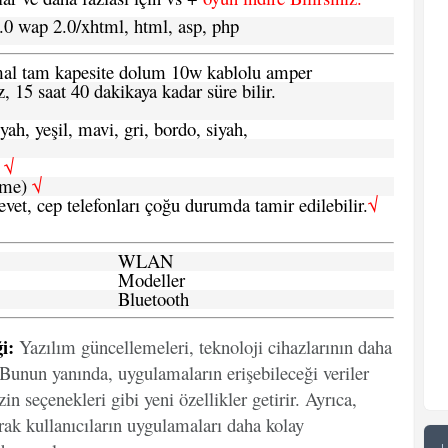
.0 wap 2.0/xhtml, html, asp, php
ormal tam kapesite dolum 10w kablolu amper
, 15 saat 40 dakikaya kadar süre bilir.
yah, yeşil, mavi, gri, bordo, siyah,
h
√
şme)
√
 evet, cep telefonları çoğu durumda tamir edilebilir.
√
WLAN
Modeller
Bluetooth
i:
Yazılım güncellemeleri, teknoloji cihazlarının daha
. Bunun yanında, uygulamaların erişebileceği veriler
in seçenekleri gibi yeni özellikler getirir. Ayrıca,
arak kullanıcıların uygulamaları daha kolay