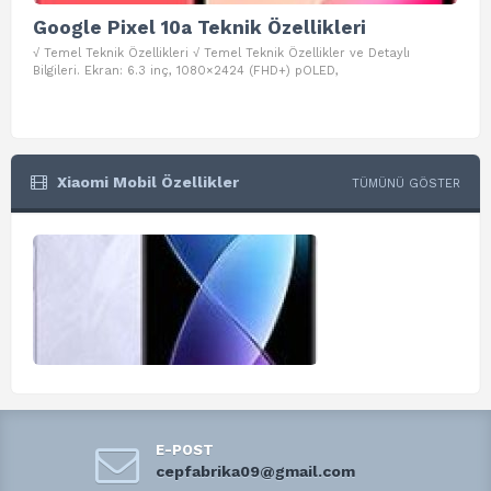
Google Pixel 10a Teknik Özellikleri
Go
√ Temel Teknik Özellikleri √ Temel Teknik Özellikler ve Detaylı
√ Te
Bilgileri. Ekran: 6.3 inç, 1080×2424 (FHD+) pOLED,
ve D
Xiaomi Mobil Özellikler
TÜMÜNÜ GÖSTER
E-POST
cepfabrika09@gmail.com