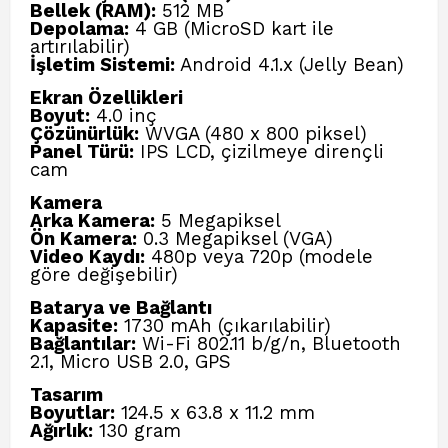
Bellek (RAM):
512 MB
Depolama:
4 GB (MicroSD kart ile
artırılabilir)
İşletim Sistemi:
Android 4.1.x (Jelly Bean)
Ekran Özellikleri
Boyut:
4.0 inç
Çözünürlük:
WVGA (480 x 800 piksel)
Panel Türü:
IPS LCD, çizilmeye dirençli
cam
Kamera
Arka Kamera:
5 Megapiksel
Ön Kamera:
0.3 Megapiksel (VGA)
Video Kaydı:
480p veya 720p (modele
göre değişebilir)
Batarya ve Bağlantı
Kapasite:
1730 mAh (çıkarılabilir)
Bağlantılar:
Wi-Fi 802.11 b/g/n, Bluetooth
2.1, Micro USB 2.0, GPS
Tasarım
Boyutlar:
124.5 x 63.8 x 11.2 mm
Ağırlık:
130 gram