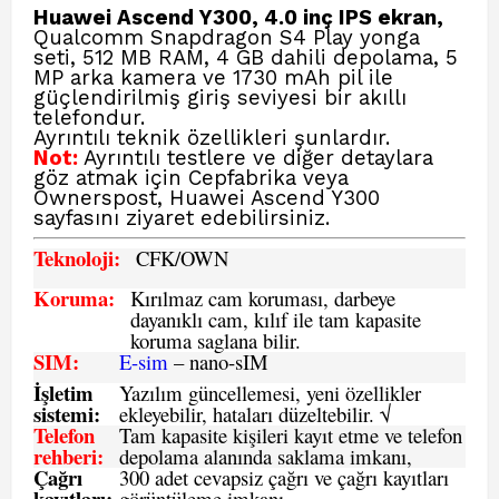
Huawei Ascend Y300, 4.0 inç IPS ekran,
Qualcomm Snapdragon S4 Play yonga
seti, 512 MB RAM, 4 GB dahili depolama, 5
MP arka kamera ve 1730 mAh pil ile
güçlendirilmiş giriş seviyesi bir akıllı
telefondur.
Ayrıntılı teknik özellikleri şunlardır.
Not:
Ayrıntılı testlere ve diğer detaylara
göz atmak için Cepfabrika veya
Ownerspost,
Huawei Ascend Y300
sayfasını ziyaret edebilirsiniz.
Teknoloji:
CFK
/OWN
Koruma:
Kırılmaz cam koruması, darbeye
dayanıklı cam, kılıf ile tam kapasite
koruma saglana bilir.
SIM
:
E-sim
– nano-sIM
İşletim
Yazılım güncellemesi, yeni özellikler
sistemi
:
ekleyebilir, hataları düzeltebilir. √
Telefon
Tam kapasite kişileri kayıt etme ve telefon
rehberi
:
depolama alanında saklama imkanı,
Çağrı
300 adet cevapsiz çağrı ve çağrı kayıtları
kayıtları
:
görüntüleme imkanı