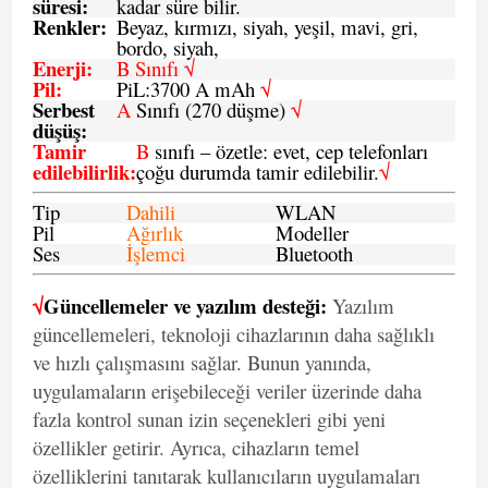
süresi
:
kadar süre bilir.
Renkler:
Beyaz, kırmızı, siyah, yeşil, mavi, gri,
bordo, siyah,
Enerji
:
B Sınıfı √
Pil
:
PiL:3700 A mAh
√
Serbest
A
Sınıfı (270 düşme)
√
düşüş
:
Tamir
B
sınıfı – özetle: evet, cep telefonları
edilebilirlik
:
çoğu durumda tamir edilebilir.
√
Tip
Dahili
WLAN
Pil
Ağırlık
Modeller
Ses
İşlemci
Bluetooth
√
Güncellemeler ve yazılım desteği:
Yazılım
güncellemeleri, teknoloji cihazlarının daha sağlıklı
ve hızlı çalışmasını sağlar. Bunun yanında,
uygulamaların erişebileceği veriler üzerinde daha
fazla kontrol sunan izin seçenekleri gibi yeni
özellikler getirir. Ayrıca, cihazların temel
özelliklerini tanıtarak kullanıcıların uygulamaları