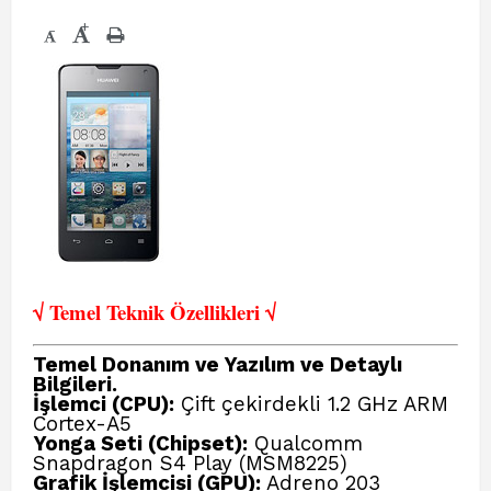
+
-
√ Temel Teknik Öze
llikleri √
Temel Donanım ve Yazılım ve Detaylı
Bilgileri.
İşlemci (CPU):
Çift çekirdekli 1.2 GHz ARM
Cortex-A5
Yonga Seti (Chipset):
Qualcomm
Snapdragon S4 Play (MSM8225)
Grafik İşlemcisi (GPU):
Adreno 203