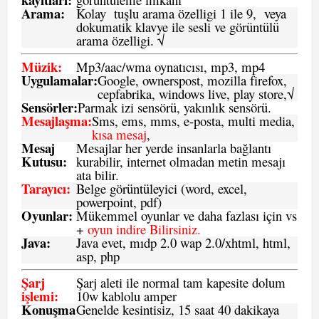
Arama:
Kolay tuşlu arama özelligi 1 ile 9, veya
dokumatik klavye ile sesli ve görüntülü
arama özelligi. √
Müzik:
Mp3/aac/wma oynatıcısı, mp3, mp4
Uygulamalar:
Google, ownerspost, mozilla firefox,
cepfabrika, windows live, play store,√
Sensö
rler
:
Parmak izi sensörü, yakınlık sensörü.
Mesajlaşma
:
Sms, ems, mms, e-posta, multi media,
kısa mesaj
,
Mesaj
Mesajlar her yerde insanlarla bağlantı
Kutusu:
kurabilir, internet olmadan metin mesajı
ata bilir.
Tarayıcı
:
Belge görüntüleyici (word, excel,
powerpoint, pdf)
Oyunlar
:
Mükemmel oyunlar ve daha fazlası için vs
+
oyun indire Bilirsiniz.
Java
:
Java evet, mıdp 2.0 wap 2.0/xhtml, html,
asp, php
Şarj
Şarj aleti ile normal tam kapesite dolum
işlemi
:
10w kablolu amper
Konuşma
Genelde kesintisiz, 15 saat 40 dakikaya