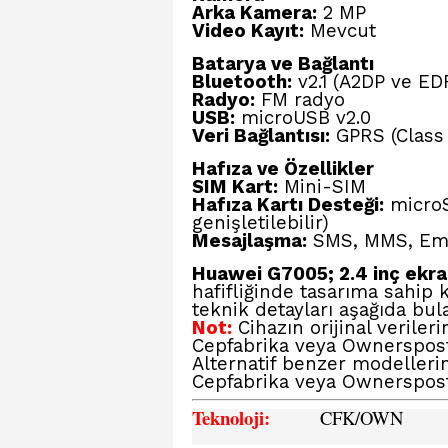
Arka Kamera:
2 MP
Video Kayıt:
Mevcut
Batarya ve Bağlantı
Bluetooth:
v2.1 (A2DP ve ED
Radyo:
FM radyo
USB:
microUSB v2.0
Veri Bağlantısı:
GPRS (Class 
Hafıza ve Özellikler
SIM Kart:
Mini-SIM
Hafıza Kartı Desteği:
microS
genişletilebilir)
Mesajlaşma:
SMS, MMS, Em
Huawei G7005; 2.4 inç ekra
hafifliğinde tasarıma sahip k
teknik detayları aşağıda bula
Not:
Cihazın orijinal verile
Cepfabrika veya Ownerspos
Alternatif benzer modellerin
Cepfabrika veya Ownerspos
Teknoloji:
CFK
/OWN