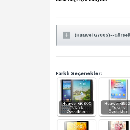
(Huawei G7005)--Görsell
Farklı Seçenekler:
Huawei G6800
Huawei G55
Teknik
Teknik
Özellikleri
Özellikleri