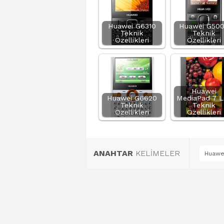
Huawei G6310
Huawei G50
Teknik
Teknik
Özellikleri
Özellikleri
Huawei
Huawei G6620
MediaPad 7 L
Teknik
Teknik
Özellikleri
Özellikleri
ANAHTAR
KELİMELER
Huawei