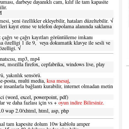
ması, darbeye dayanıklı cam, kılıf ile tam kapasite
lir.
M
si, yeni özellikler ekleyebilir, hataları düzeltebilir. √
leri kayıt etme ve telefon depolama alanında saklama
 çağrı ve çağrı kayıtları görüntüleme imkanı
 özelligi 1 ile 9, veya dokumatik klavye ile sesli ve
zelligi. √
atıcısı, mp3, mp4
t, mozilla firefox, cepfabrika, windows live, play
ü, yakınlık sensörü.
e-posta, multi media,
kısa mesaj
,
e insanlarla bağlantı kurabilir, internet olmadan metin
ci (word, excel, powerpoint, pdf)
 ve daha fazlası için vs +
oyun indire Bilirsiniz.
.0 wap 2.0/xhtml, html, asp, php
ormal tam kapesite dolum 10w kablolu amper