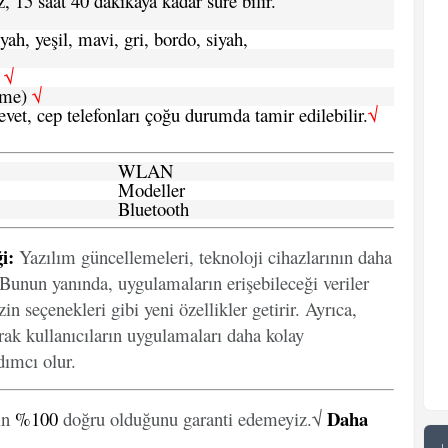
, 15 saat 40 dakikaya kadar süre bilir.
yah, yeşil, mavi, gri, bordo, siyah,
h
√
şme)
√
 evet, cep telefonları çoğu durumda tamir edilebilir.
√
WLAN
Modeller
Bluetooth
i:
Yazılım güncellemeleri, teknoloji cihazlarının daha
. Bunun yanında, uygulamaların erişebileceği veriler
in seçenekleri gibi yeni özellikler getirir. Ayrıca,
arak kullanıcıların uygulamaları daha kolay
ımcı olur.
Daha
in
%100
doğru olduğunu garanti edemeyiz.√