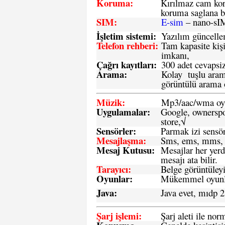
Koruma:
Kırılmaz cam koru
koruma saglana bi
SIM
:
E-sim
– nano-sI
İşletim sistemi
:
Yazılım güncelleme
Telefon rehberi
:
Tam kapasite kişi
imkanı,
Çağrı kayıtları
:
300 adet cevapsiz
Arama:
Kolay tuşlu arama
görüntülü arama ö
Müzik:
Mp3/aac/wma oyn
Uygulamalar:
Google, ownerspos
store,√
Sensö
rler
:
Parmak izi sensör
Mesajlaşma
:
Sms, ems, mms, 
Mesaj Kutusu:
Mesajlar her yerd
mesajı ata bilir.
Tarayıcı
:
Belge görüntüleyi
Oyunlar
:
Mükemmel oyunlar
Java
:
Java evet, mıdp 2
Şarj işlemi
:
Şarj aleti ile n