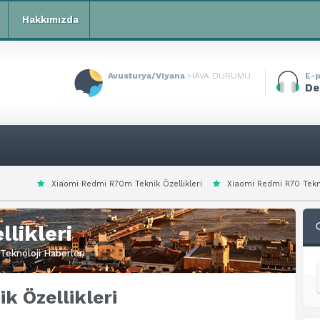
Hakkımızda
Avusturya/Viyana
HAVA DURUMU
E-p
De
edmi R70m Teknik Özellikleri
Xiaomi Redmi R70 Teknik Özellikleri
Xi
likleri
Teknoloji Haberleri
k Özellikleri