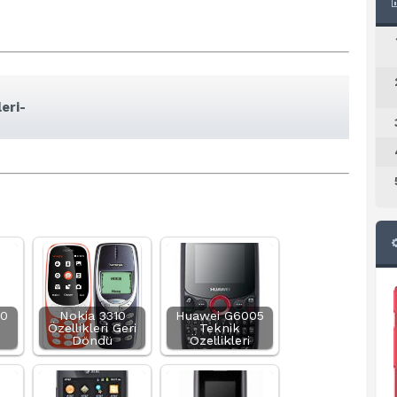
eri-
20
Nokia 3310
Huawei G6005
Özellikleri Geri
Teknik
Döndü
Özellikleri