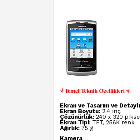
√ Temel Teknik Öze
llikleri √
Ekran ve Tasarım ve Detaylı 
Ekran Boyutu:
2.4 inç
Çözünürlük:
240 x 320 piksel
Ekran Tipi:
TFT, 256K renk
Ağırlık:
75 g
Kamera