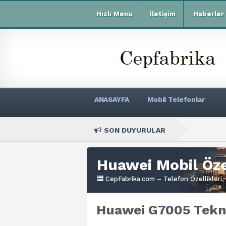
Hızlı Menu
İletişim
Haberler
ANASAYFA
Mobil Telefonlar
SON DUYURULAR
Xiaomi R
Huawei Mobil Özel
CepFabrika.com – Telefon Özellikleri, 
Huawei G7005 Tekni