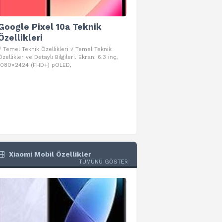
Google Pixel 10a Teknik
Google Pixel 10 Pro 
Özellikleri
Teknik Özellikleri
√ Temel Teknik Özellikleri √ Temel Teknik
√ Temel Teknik Özellikleri √ Goog
Özellikler ve Detaylı Bilgileri. Ekran: 6.3 inç,
Pro Fold Teknik Özellikleri ve Detay
1080×2424 (FHD+) pOLED,
İşlemci: Google Tensor G5
Xiaomi Mobil Özellikler
TÜMÜNÜ GÖSTER