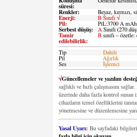
Konuşma
Genelde kesintisiz
süresi
:
Renkler:
Beyaz, kırmızı, si
Enerji
:
B Sınıfı √
Pil
:
PiL:3700 A mA
Serbest düşüş
:
A
Sınıfı (270 dü
Tamir
B
sınıfı – özetle:
edilebilirlik
:
Tip
Dahili
Pil
Ağırlık
Ses
İşlemci
√
Güncellemeler ve yazılım desteğ
sağlıklı ve hızlı çalışmasını sağlar
üzerinde daha fazla kontrol sunan iz
cihazların temel özelliklerini tanıt
yönetmesine ve düzenlemesine yard
Yasal Uyarı
:
Bu sayfadaki bilgiler
fazla bilgi için okuyun
.