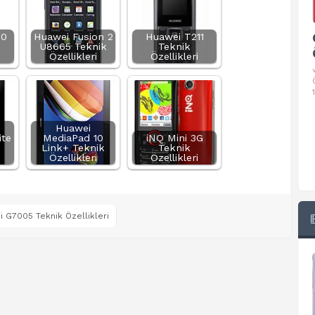
00
Huawei Fusion 2
Google Pixel 10 Pro Teknik
Huawei T211
U8665 Teknik
Teknik
Özellikleri
Özellikleri
Özellikleri
√ Temel Teknik Özellikleri √ Temel Teknik
Özellikler ve Detaylı Bilgileri. Ekran: 6.3 inç,
1280 x 2856 piksel, 120 Hz LTPO
Huawei
ite
MediaPad 10
iNQ Mini 3G
Link+ Teknik
Teknik
Özellikleri
Özellikleri
 G7005 Teknik Özellikleri