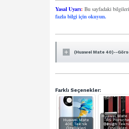
Yasal Uyarı
:
Bu sayfadaki bilgiler
fazla bilgi için okuyun
.
(Huawei Mate 40)--Görse
Farklı Seçenekler:
Huawei Mate 
Huawei Mate
RS Porsch
40E Teknik
Design Tekn
Özellikleri
Özellikleri