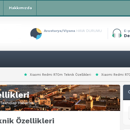
Hakkımızda
Avusturya/Viyana
HAVA DURUMU
E-p
De
aomi Redmi R70m Teknik Özellikleri
Xiaomi Redmi R70 Teknik Özellikleri
likleri
Teknoloji Haberleri
ik Özellikleri