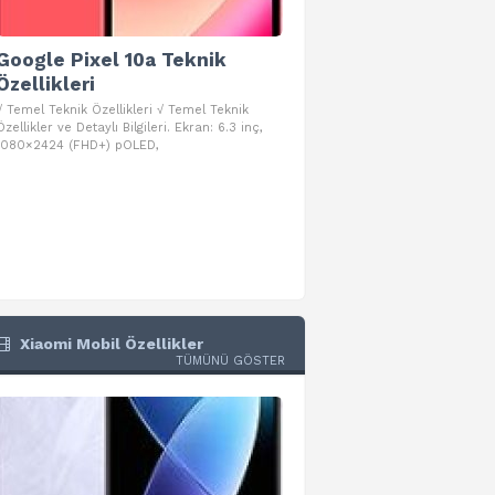
Google Pixel 10a Teknik
Google Pixel 10 Pro 
Özellikleri
Teknik Özellikleri
√ Temel Teknik Özellikleri √ Temel Teknik
√ Temel Teknik Özellikleri √ Goog
Özellikler ve Detaylı Bilgileri. Ekran: 6.3 inç,
Pro Fold Teknik Özellikleri ve Detay
1080×2424 (FHD+) pOLED,
İşlemci: Google Tensor G5
Xiaomi Mobil Özellikler
TÜMÜNÜ GÖSTER