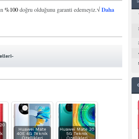
Daha
in
%100
doğru olduğunu garanti edemeyiz.√
lleri-
20
e
Huawei Mate
Huawei Mate 30
ik
40E 4G Teknik
5G Teknik
Özellikleri
Özellikleri