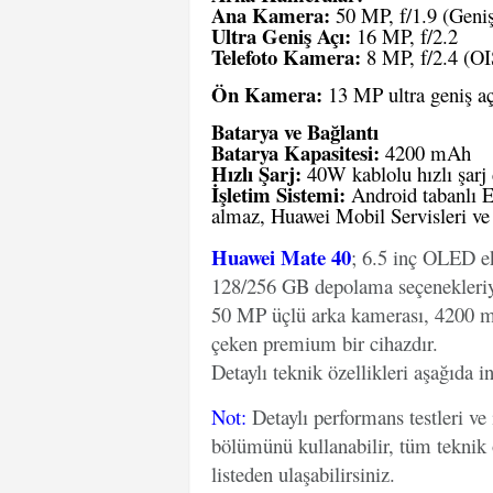
Ana Kamera:
50 MP, f/1.9 (Geniş
Ultra Geniş Açı:
16 MP, f/2.2
Telefoto Kamera:
8 MP, f/2.4 (OIS
Ön Kamera:
13 MP ultra geniş açı
Batarya ve Bağlantı
Batarya Kapasitesi:
4200 mAh
Hızlı Şarj:
40W kablolu hızlı şarj 
İşletim Sistemi:
Android tabanlı 
almaz, Huawei Mobil Servisleri ve
Huawei Mate 40
; 6.5 inç OLED e
128/256 GB depolama seçenekleriyle
50 MP üçlü arka kamerası, 4200 mAh
çeken premium bir cihazdır.
Detaylı teknik özellikleri aşağıda in
Not
:
Detaylı performans testleri ve
bölümünü kullanabilir, tüm teknik 
listeden ulaşabilirsiniz.