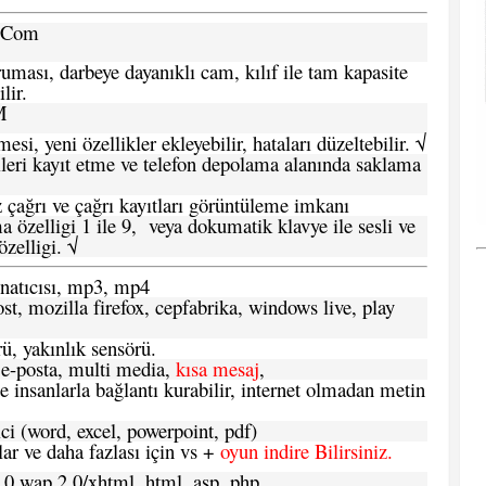
a.Com
ması, darbeye dayanıklı cam, kılıf ile tam kapasite
lir.
M
si, yeni özellikler ekleyebilir, hataları düzeltebilir. √
leri kayıt etme ve telefon depolama alanında saklama
 çağrı ve çağrı kayıtları görüntüleme imkanı
 özelligi 1 ile 9, veya dokumatik klavye ile sesli ve
zelligi. √
atıcısı, mp3, mp4
t, mozilla firefox, cepfabrika, windows live, play
ü, yakınlık sensörü.
e-posta, multi media,
kısa mesaj
,
e insanlarla bağlantı kurabilir, internet olmadan metin
ci (word, excel, powerpoint, pdf)
 ve daha fazlası için vs +
oyun indire Bilirsiniz.
.0 wap 2.0/xhtml, html, asp, php