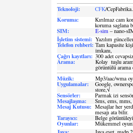
Teknoloji:
CFK
/CepFabrik
Koruma:
Kırılmaz cam koru
koruma saglana bi
SIM
:
E-sim
– nano-sI
İşletim sistemi
:
Yazılım güncelleme
Telefon rehberi
:
Tam kapasite kişi
imkanı,
Çağrı kayıtları
:
300 adet cevapsiz
Arama:
Kolay tuşlu arama
görüntülü arama ö
Müzik:
Mp3/aac/wma oyn
Uygulamalar:
Google, ownerspos
store,√
Sensö
rler
:
Parmak izi sensör
Mesajlaşma
:
Sms, ems, mms, 
Mesaj Kutusu:
Mesajlar her yerd
mesajı ata bilir.
Tarayıcı
:
Belge görüntüleyi
Oyunlar
:
Mükemmel oyunlar
Java
:
Java evet, mıdp 2