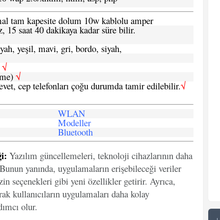
ormal tam kapesite dolum 10w kablolu amper
, 15 saat 40 dakikaya kadar süre bilir.
yah, yeşil, mavi, gri, bordo, siyah,
h
√
şme)
√
 evet, cep telefonları çoğu durumda tamir edilebilir.
√
WLAN
Modeller
Bluetooth
i:
Yazılım güncellemeleri, teknoloji cihazlarının daha
. Bunun yanında, uygulamaların erişebileceği veriler
in seçenekleri gibi yeni özellikler getirir. Ayrıca,
arak kullanıcıların uygulamaları daha kolay
ımcı olur.