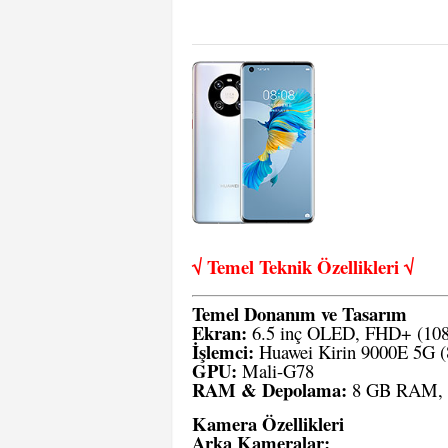
√ Temel Teknik Öze
llikleri √
Temel Donanım ve Tasarım
Ekran:
6.5 inç OLED, FHD+ (1080 
İşlemci:
Huawei Kirin 9000E 5G (8
GPU:
Mali-G78
RAM & Depolama:
8 GB RAM, 1
Kamera Özellikleri
Arka Kameralar: