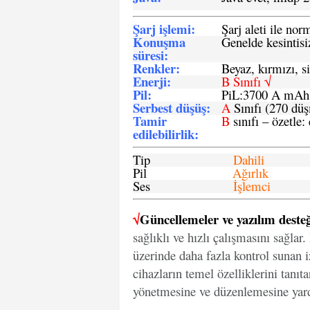
Şarj işlemi
:
Şarj aleti ile n
Konuşma
Genelde kesintisiz
süresi
:
Renkler:
Beyaz, kırmızı, si
Enerji
:
B Sınıfı √
Pil
:
PiL:3700 A mA
Serbest düşüş
:
A
Sınıfı (270 dü
Tamir
B
sınıfı – özetle:
edilebilirlik
:
Tip
Dahili
Pil
Ağırlık
Ses
İşlemci
√
Güncellemeler ve yazılım desteğ
sağlıklı ve hızlı çalışmasını sağlar
üzerinde daha fazla kontrol sunan iz
cihazların temel özelliklerini tanıt
yönetmesine ve düzenlemesine yard