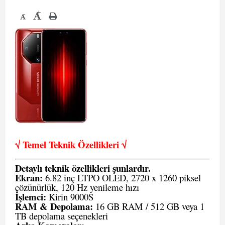
+
-
√ Temel Teknik Öze
llikleri √
Detaylı teknik özellikleri şunlardır.
Ekran:
6.82 inç LTPO OLED, 2720 x 1260 piksel
çözünürlük, 120 Hz yenileme hızı
İşlemci:
Kirin 9000S
RAM & Depolama:
16 GB RAM / 512 GB veya 1
TB depolama seçenekleri