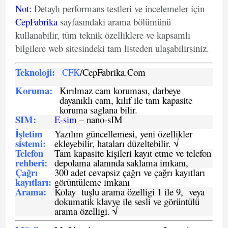
Not
:
Detaylı performans testleri ve incelemeler için
CepFabrika
sayfasındaki arama bölümünü
kullanabilir, tüm teknik özelliklere ve kapsamlı
bilgilere web sitesindeki tam listeden ulaşabilirsiniz.
Teknoloji:
CFK
/CepFabrika.Com
Koruma:
Kırılmaz cam koruması, darbeye
dayanıklı cam, kılıf ile tam kapasite
koruma saglana bilir.
SIM
:
E-sim
– nano-sIM
İşletim
Yazılım güncellemesi, yeni özellikler
sistemi
:
ekleyebilir, hataları düzeltebilir. √
Telefon
Tam kapasite kişileri kayıt etme ve telefon
rehberi
:
depolama alanında saklama imkanı,
Çağrı
300 adet cevapsiz çağrı ve çağrı kayıtları
kayıtları
:
görüntüleme imkanı
Arama:
Kolay tuşlu arama özelligi 1 ile 9, veya
dokumatik klavye ile sesli ve görüntülü
arama özelligi. √