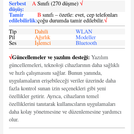
Serbest
A
Sınıfı (270 düşme)
√
düşüş
:
Tamir
B
sınıfı – özetle: evet, cep telefonları
edilebilirlik
:
çoğu durumda tamir edilebilir.
√
Tip
Dahili
WLAN
Pil
Ağırlık
Modeller
Ses
İşlemci
Bluetooth
√
Güncellemeler ve yazılım desteği:
Yazılım
güncellemeleri, teknoloji cihazlarının daha sağlıklı
ve hızlı çalışmasını sağlar. Bunun yanında,
uygulamaların erişebileceği veriler üzerinde daha
fazla kontrol sunan izin seçenekleri gibi yeni
özellikler getirir. Ayrıca, cihazların temel
özelliklerini tanıtarak kullanıcıların uygulamaları
daha kolay yönetmesine ve düzenlemesine yardımcı
olur.