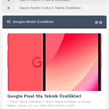
5
Xiaomi Redmi Turbo 5 Teknik Özellikleri
Google Mobil Özellikler
Google Pixel 10a Teknik Özellikleri
Go
√ Temel Teknik Özellikleri √ Temel Teknik Özellikler ve Detaylı
√ Te
Bilgileri. Ekran: 6.3 inç, 1080×2424 (FHD+) pOLED,
ve D