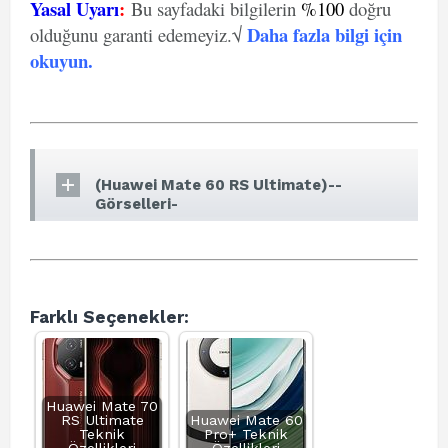
Yasal Uyarı
:
Bu sayfadaki bilgilerin
%100
doğru
Daha fazla bilgi için
olduğunu garanti edemeyiz.√
okuyun
.
(Huawei Mate 60 RS Ultimate)--
Görselleri-
Farklı Seçenekler:
Huawei Mate 70
RS Ultimate
Huawei Mate 60
Teknik
Pro+ Teknik