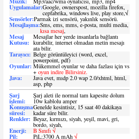
Müzik:
Mp3/aac/wma oynatıcısı, mp3, mp4
Uygulamalar:
Google, ownerspost, mozilla firefox,
cepfabrika, windows live, play store,√
Sensö
rler
:
Parmak izi sensörü, yakınlık sensörü.
Mesajlaşma
:
Sms, ems, mms, e-posta, multi media,
kısa mesaj
,
Mesaj
Mesajlar her yerde insanlarla bağlantı
Kutusu:
kurabilir, internet olmadan metin mesajı
ata bilir.
Tarayıcı
:
Belge görüntüleyici (word, excel,
powerpoint, pdf)
Oyunlar
:
Mükemmel oyunlar ve daha fazlası için vs
+
oyun indire Bilirsiniz.
Java
:
Java evet, mıdp 2.0 wap 2.0/xhtml, html,
asp, php
Şarj
Şarj aleti ile normal tam kapesite dolum
işlemi
:
10w kablolu amper
Konuşma
Genelde kesintisiz, 15 saat 40 dakikaya
süresi
:
kadar süre bilir.
Renkler:
Beyaz, kırmızı, siyah, yeşil, mavi, gri,
bordo, siyah,
Enerji
:
B Sınıfı √
Pil
:
PiL:3700 A mAh
√