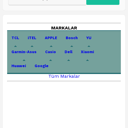
MARKALAR
TCL
iTEL
APPLE
Bosch
YU
Garmin-Asus
Casio
Dell
Xiaomi
Huawei
Google
Tüm Markalar