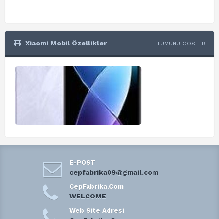
Xiaomi Mobil Özellikler
TÜMÜNÜ GÖSTER
E-POST
cepfabrika09@gmail.com
CepFabrika.Com
WELCOME
Web Site Adresi