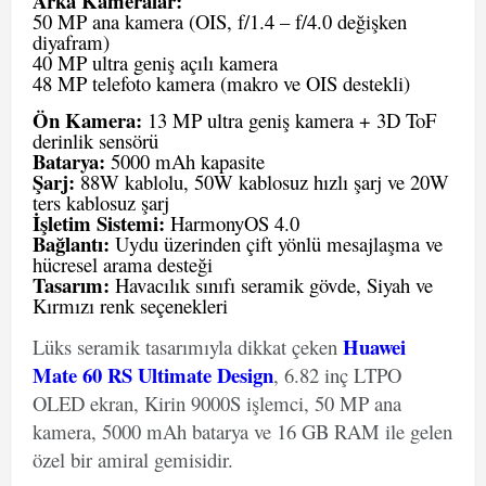
Arka Kameralar:
50 MP ana kamera (OIS, f/1.4 – f/4.0 değişken
diyafram)
40 MP ultra geniş açılı kamera
48 MP telefoto kamera (makro ve OIS destekli)
Ön Kamera:
13 MP ultra geniş kamera + 3D ToF
derinlik sensörü
Batarya:
5000 mAh kapasite
Şarj:
88W kablolu, 50W kablosuz hızlı şarj ve 20W
ters kablosuz şarj
İşletim Sistemi:
HarmonyOS 4.0
Bağlantı:
Uydu üzerinden çift yönlü mesajlaşma ve
hücresel arama desteği
Tasarım:
Havacılık sınıfı seramik gövde, Siyah ve
Kırmızı renk seçenekleri
Huawei
Lüks seramik tasarımıyla dikkat çeken
Mate 60 RS Ultimate Design
, 6.82 inç LTPO
OLED ekran, Kirin 9000S işlemci, 50 MP ana
kamera, 5000 mAh batarya ve 16 GB RAM ile gelen
özel bir amiral gemisidir.