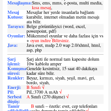
Mesajlaşma
:
Sms, ems, mms, e-posta, multi media,
kısa mesaj
,
Mesaj
Mesajlar her yerde insanlarla bağlantı
Kutusu:
kurabilir, internet olmadan metin mesajı
ata bilir.
Tarayıcı
:
Belge görüntüleyici (word, excel,
powerpoint, pdf)
Oyunlar
:
Mükemmel oyunlar ve daha fazlası için vs
+
oyun indire Bilirsiniz.
Java
:
Java evet, mıdp 2.0 wap 2.0/xhtml, html,
asp, php
Şarj
Şarj aleti ile normal tam kapesite dolum
işlemi
:
10w kablolu amper
Konuşma
Genelde kesintisiz, 15 saat 40 dakikaya
süresi
:
kadar süre bilir.
Renkler:
Beyaz, kırmızı, siyah, yeşil, mavi, gri,
bordo, siyah,
Enerji
:
B Sınıfı √
Pil
:
PiL:3700 A mAh
√
Serbest
A
Sınıfı (270 düşme)
√
düşüş
:
Tamir
B
sınıfı – özetle: evet, cep telefonları
edilebilirlik
:
çoğu durumda tamir edilebilir.
√