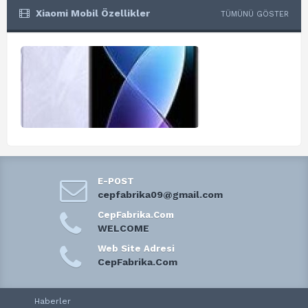
Xiaomi Mobil Özellikler
TÜMÜNÜ GÖSTER
E-POST
cepfabrika09@gmail.com
CepFabrika.Com
WELCOME
Web Site Adresi
CepFabrika.Com
Haberler