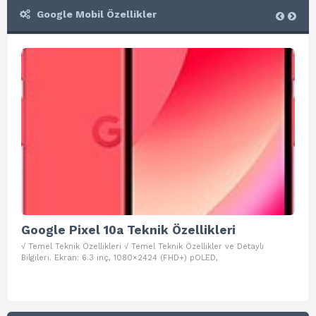
Google Mobil Özellikler
Google Pixel 10a Teknik Özellikleri
Go
√ Temel Teknik Özellikleri √ Temel Teknik Özellikler ve Detaylı
√ Te
Bilgileri. Ekran: 6.3 inç, 1080×2424 (FHD+) pOLED,
ve D