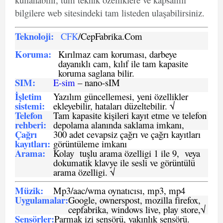
bilgilere web sitesindeki tam listeden ulaşabilirsiniz.
Teknoloji:
CFK
/CepFabrika.Com
Koruma:
Kırılmaz cam koruması, darbeye
dayanıklı cam, kılıf ile tam kapasite
koruma saglana bilir.
SIM
:
E-sim
– nano-sIM
İşletim
Yazılım güncellemesi, yeni özellikler
sistemi
:
ekleyebilir, hataları düzeltebilir. √
Telefon
Tam kapasite kişileri kayıt etme ve telefon
rehberi
:
depolama alanında saklama imkanı,
Çağrı
300 adet cevapsiz çağrı ve çağrı kayıtları
kayıtları
:
görüntüleme imkanı
Arama:
Kolay tuşlu arama özelligi 1 ile 9, veya
dokumatik klavye ile sesli ve görüntülü
arama özelligi. √
Müzik:
Mp3/aac/wma oynatıcısı, mp3, mp4
Uygulamalar:
Google, ownerspost, mozilla firefox,
cepfabrika, windows live, play store,√
Sensö
rler
:
Parmak izi sensörü, yakınlık sensörü.