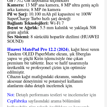
GB / 512 GB depolama seçenekleri
Kamera:
13 MP ana kamera, 8 MP ultra geniş açılı
arka kamera; 8 MP ön kamera
Pil ve Şarj:
10.100 mAh pil kapasitesi ve 100W
SuperCharge Turbo hızlı şarj desteği
Bağlantı Teknolojileri:
Wi-Fi 7
Boyut ve Ağırlık:
5.5 mm kalınlık ve yaklaşık 508
gram ağırlık
Ses Sistemi:
8 sürücülü hoparlör dizilimi (HUAWEI
SOUND)
Huawei MatePad Pro 12.2 (2024)
, kağıt hissi veren
Tandem OLED PaperMatte ekranı, şık fiberglas
yapısı ve güçlü Kirin işlemcisiyle öne çıkan
premium bir tablettir. İnce ve hafif tasarımıyla
üretkenlik ve profesyonel çizim için optimize
edilmiştir.
Cihazın kağıt matlığındaki ekranını, sunduğu
aksesuar deneyimini ve potansiyel kullanım
alanlarını daha detaylı incelemek için.
Not
:
Detaylı performans testleri ve incelemeler için
CepFabrika
sayfasındaki arama bölümünü
kullanabilir, tüm teknik özelliklere ve kapsamlı