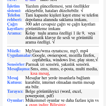
İşletim
Yazılım güncellemesi, yeni özellikler
sistemi
:
ekleyebilir, hataları düzeltebilir. √
Telefon
Tam kapasite kişileri kayıt etme ve telefon
rehberi
:
depolama alanında saklama imkanı,
Çağrı
300 adet cevapsiz çağrı ve çağrı kayıtları
kayıtları
:
görüntüleme imkanı
Arama:
Kolay tuşlu arama özelligi 1 ile 9, veya
dokumatik klavye ile sesli ve görüntülü
arama özelligi. √
Müzik:
Mp3/aac/wma oynatıcısı, mp3, mp4
Uygulamalar:
Google, ownerspost, mozilla firefox,
cepfabrika, windows live, play store,√
Sensö
rler
:
Parmak izi sensörü, yakınlık sensörü.
Mesajlaşma
:
Sms, ems, mms, e-posta, multi media,
kısa mesaj
,
Mesaj
Mesajlar her yerde insanlarla bağlantı
Kutusu:
kurabilir, internet olmadan metin mesajı
ata bilir.
Tarayıcı
:
Belge görüntüleyici (word, excel,
powerpoint, pdf)
Oyunlar
:
Mükemmel oyunlar ve daha fazlası için vs
+
oyun indire Bilirsiniz.