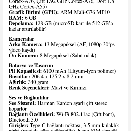
Cortex-A76, Çift 1.92 GHz Cortex-A76, Dört 1.8
GHz Cortex-A55)
Grafik Birimi (GPU):
ARM Mali-G76 MP10
RAM:
6 GB
Depolama:
128 GB (microSD kart ile 512 GB’a
kadar artırılabilir)
Kameralar
Arka Kamera:
13 Megapiksel (AF, 1080p 30fps
video kaydı)
Ön Kamera:
8 Megapiksel (Sabit odak)
Batarya ve Tasarım
Pil Kapasitesi:
6100 mAh (Lityum-iyon polimer)
Boyutlar:
206.4 x 125.2 x 8.2 mm
Ağırlık:
340 gram
Renk Seçenekleri:
Mavi ve Kırmızı
Ses ve Bağlantılar
Ses Sistemi:
Harman Kardon ayarlı çift stereo
hoparlör
Bağlantı Özellikleri:
Wi-Fi 802.11ac (Çift bant),
Bluetooth 5.0
Girişler:
Type-C bağlantı noktası, 3.5 mm kulaklık
girişi (modele göre değişebilir), Nano-SIM desteği