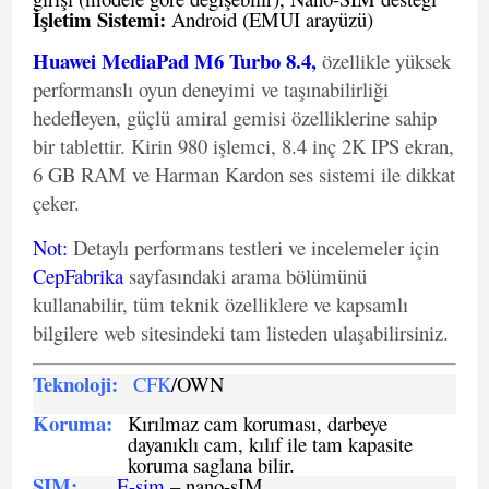
İşletim Sistemi:
Android (EMUI arayüzü)
Huawei MediaPad M6 Turbo 8.4,
özellikle yüksek
performanslı oyun deneyimi ve taşınabilirliği
hedefleyen, güçlü amiral gemisi özelliklerine sahip
bir tablettir. Kirin 980 işlemci, 8.4 inç 2K IPS ekran,
6 GB RAM ve Harman Kardon ses sistemi ile dikkat
çeker.
Not
:
Detaylı performans testleri ve incelemeler için
CepFabrika
sayfasındaki arama bölümünü
kullanabilir, tüm teknik özelliklere ve kapsamlı
bilgilere web sitesindeki tam listeden ulaşabilirsiniz.
Teknoloji:
CFK
/OWN
Koruma:
Kırılmaz cam koruması, darbeye
dayanıklı cam, kılıf ile tam kapasite
koruma saglana bilir.
SIM
:
E-sim
– nano-sIM