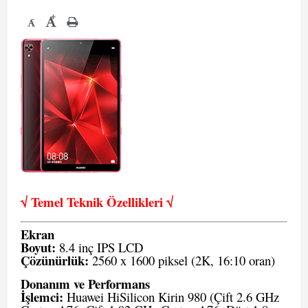
+
-
√ Temel Teknik Öze
llikleri √
Ekran
Boyut:
8.4 inç IPS LCD
Çözünürlük:
2560 x 1600 piksel (2K, 16:10 oran)
Donanım ve Performans
İşlemci:
Huawei HiSilicon Kirin 980 (Çift 2.6 GHz