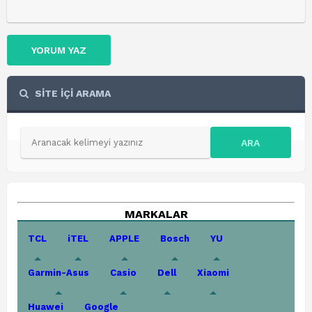
YORUM YAZ
SİTE İÇİ ARAMA
ARA
MARKALAR
TCL
iTEL
APPLE
Bosch
YU
Garmin-Asus
Casio
Dell
Xiaomi
Huawei
Google