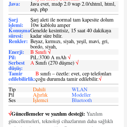
Java
:
Java evet, mıdp 2.0 wap 2.0/xhtml, html,
asp, php
Şarj
Şarj aleti ile normal tam kapesite dolum
işlemi
:
10w kablolu amper
Konuşma
Genelde kesintisiz, 15 saat 40 dakikaya
süresi
:
kadar süre bilir.
Renkler:
Beyaz, kırmızı, siyah, yeşil, mavi, gri,
bordo, siyah,
Enerji
:
B Sınıfı √
Pil
:
PiL:3700 A mAh
√
Serbest
A
Sınıfı (270 düşme)
√
düşüş
:
Tamir
B
sınıfı – özetle: evet, cep telefonları
edilebilirlik
:
çoğu durumda tamir edilebilir.
√
Tip
Dahili
WLAN
Pil
Ağırlık
Modeller
Ses
İşlemci
Bluetooth
√
Güncellemeler ve yazılım desteği:
Yazılım
güncellemeleri, teknoloji cihazlarının daha sağlıklı