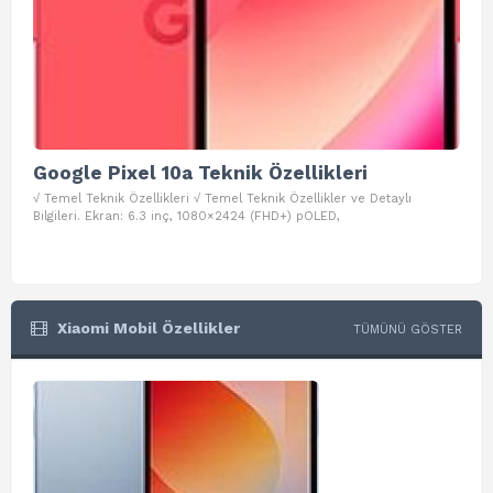
Google Pixel 10a Teknik Özellikleri
Go
√ Temel Teknik Özellikleri √ Temel Teknik Özellikler ve Detaylı
√ Te
Bilgileri. Ekran: 6.3 inç, 1080×2424 (FHD+) pOLED,
ve D
Xiaomi Mobil Özellikler
TÜMÜNÜ GÖSTER