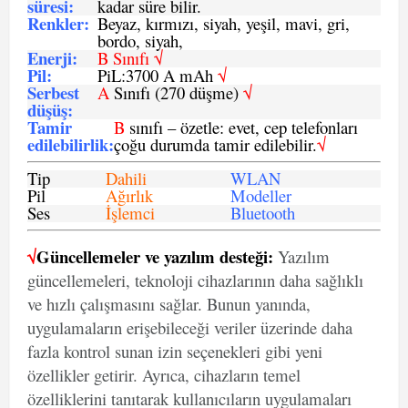
süresi
:
kadar süre bilir.
Renkler:
Beyaz, kırmızı, siyah, yeşil, mavi, gri,
bordo, siyah,
Enerji
:
B Sınıfı √
Pil
:
PiL:3700 A mAh
√
Serbest
A
Sınıfı (270 düşme)
√
düşüş
:
Tamir
B
sınıfı – özetle: evet, cep telefonları
edilebilirlik
:
çoğu durumda tamir edilebilir.
√
Tip
Dahili
WLAN
Pil
Ağırlık
Modeller
Ses
İşlemci
Bluetooth
√
Güncellemeler ve yazılım desteği:
Yazılım
güncellemeleri, teknoloji cihazlarının daha sağlıklı
ve hızlı çalışmasını sağlar. Bunun yanında,
uygulamaların erişebileceği veriler üzerinde daha
fazla kontrol sunan izin seçenekleri gibi yeni
özellikler getirir. Ayrıca, cihazların temel
özelliklerini tanıtarak kullanıcıların uygulamaları