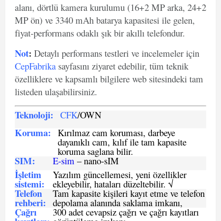
alanı, dörtlü kamera kurulumu (16+2 MP arka, 24+2
MP ön) ve 3340 mAh batarya kapasitesi ile gelen,
fiyat-performans odaklı şık bir akıllı telefondur.
Not
:
Detaylı performans testleri ve incelemeler için
CepFabrika
sayfasını ziyaret edebilir, tüm teknik
özelliklere ve kapsamlı bilgilere web sitesindeki tam
listeden ulaşabilirsiniz.
Teknoloji:
CFK
/OWN
Koruma:
Kırılmaz cam koruması, darbeye
dayanıklı cam, kılıf ile tam kapasite
koruma saglana bilir.
SIM
:
E-sim
– nano-sIM
İşletim
Yazılım güncellemesi, yeni özellikler
sistemi
:
ekleyebilir, hataları düzeltebilir. √
Telefon
Tam kapasite kişileri kayıt etme ve telefon
rehberi
:
depolama alanında saklama imkanı,
Çağrı
300 adet cevapsiz çağrı ve çağrı kayıtları