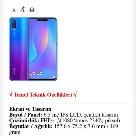
+
-
√ Temel Teknik Öze
llikleri √
Ekran ve Tasarım
Boyut / Panel:
6.3 inç IPS LCD, çentikli tasarım
Çözünürlük:
FHD+ (\(1080 \times 2340\) piksel)
Boyutlar / Ağırlık:
157.6 x 75.2 x 7.6 mm / 169
gram