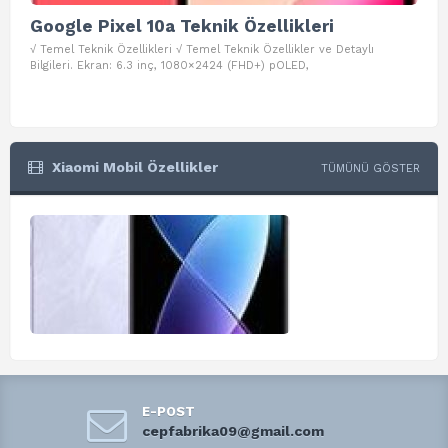
Google Pixel 10a Teknik Özellikleri
Go
√ Temel Teknik Özellikleri √ Temel Teknik Özellikler ve Detaylı
√ Te
Bilgileri. Ekran: 6.3 inç, 1080×2424 (FHD+) pOLED,
ve D
Xiaomi Mobil Özellikler
TÜMÜNÜ GÖSTER
E-POST
cepfabrika09@gmail.com