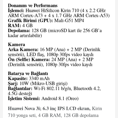
Donanım ve Performans
İşlemci:
Huawei HiSilicon Kirin 710 (4 x 2.2 GHz
ARM Cortex-A73 + 4 x 1.7 GHz ARM Cortex-A53)
Grafik Birimi (GPU):
Mali-G51 MP4
RAM:
4 GB
Depolama:
128 GB (microSD kart ile 256 GB’a
kadar artırılabilir)
Kamera
Arka Kamera:
16 MP (Ana) + 2 MP (Derinlik
sensörü), LED flaş, 1080p 30fps video kaydı
Ön (Selfie) Kamera:
24 MP (Ana) + 2 MP
(Derinlik sensörü), 1080p 30fps video kaydı
Batarya ve Bağlantı
Kapasite:
3340 mAh
Şarj:
10W (Mikro-USB girişi)
Bağlantılar:
Wi-Fi 802.11 b/g/n, Bluetooth 4.2,
4.5G desteği
İşletim Sistemi:
Android 8.1 (Oreo)
Huawei Nova 3i; 6.3 inç IPS LCD ekran,
Kirin
710 yonga seti, 4 GB RAM, 128 GB depolama