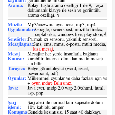
kayıtları
:
görüntüleme imkanı
Arama:
Kolay tuşlu arama özelligi 1 ile 9, veya
dokumatik klavye ile sesli ve görüntülü
arama özelligi. √
Müzik:
Mp3/aac/wma oynatıcısı, mp3, mp4
Uygulamalar:
Google, ownerspost, mozilla firefox,
cepfabrika, windows live, play store,√
Sensö
rler
:
Parmak izi sensörü, yakınlık sensörü.
Mesajlaşma
:
Sms, ems, mms, e-posta, multi media,
kısa mesaj
,
Mesaj
Mesajlar her yerde insanlarla bağlantı
Kutusu:
kurabilir, internet olmadan metin mesajı
ata bilir.
Tarayıcı
:
Belge görüntüleyici (word, excel,
powerpoint, pdf)
Oyunlar
:
Mükemmel oyunlar ve daha fazlası için vs
+
oyun indire Bilirsiniz.
Java
:
Java evet, mıdp 2.0 wap 2.0/xhtml, html,
asp, php
Şarj
Şarj aleti ile normal tam kapesite dolum
işlemi
:
10w kablolu amper
Konuşma
Genelde kesintisiz, 15 saat 40 dakikaya