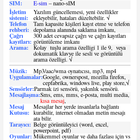
SIM
:
E-sim
– nano-sIM
İşletim
Yazılım güncellemesi, yeni özellikler
sistemi
:
ekleyebilir, hataları düzeltebilir. √
Telefon
Tam kapasite kişileri kayıt etme ve telefon
rehberi
:
depolama alanında saklama imkanı,
Çağrı
300 adet cevapsiz çağrı ve çağrı kayıtları
kayıtları
:
görüntüleme imkanı
Arama:
Kolay tuşlu arama özelligi 1 ile 9, veya
dokumatik klavye ile sesli ve görüntülü
arama özelligi. √
Müzik:
Mp3/aac/wma oynatıcısı, mp3, mp4
Uygulamalar:
Google, ownerspost, mozilla firefox,
cepfabrika, windows live, play store,√
Sensö
rler
:
Parmak izi sensörü, yakınlık sensörü.
Mesajlaşma
:
Sms, ems, mms, e-posta, multi media,
kısa mesaj
,
Mesaj
Mesajlar her yerde insanlarla bağlantı
Kutusu:
kurabilir, internet olmadan metin mesajı
ata bilir.
Tarayıcı
:
Belge görüntüleyici (word, excel,
powerpoint, pdf)
Oyunlar
:
Mükemmel oyunlar ve daha fazlası için vs