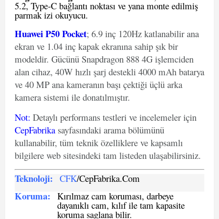
5.2, Type-C bağlantı noktası ve yana monte edilmiş
parmak izi okuyucu.
Huawei P50 Pocket
; 6.9 inç 120Hz katlanabilir ana
ekran ve 1.04 inç kapak ekranına sahip şık bir
modeldir. Gücünü Snapdragon 888 4G işlemciden
alan cihaz, 40W hızlı şarj destekli 4000 mAh batarya
ve 40 MP ana kameranın başı çektiği üçlü arka
kamera sistemi ile donatılmıştır.
Not
:
Detaylı performans testleri ve incelemeler için
CepFabrika
sayfasındaki arama bölümünü
kullanabilir, tüm teknik özelliklere ve kapsamlı
bilgilere web sitesindeki tam listeden ulaşabilirsiniz.
Teknoloji:
CFK
/CepFabrika.Com
Koruma:
Kırılmaz cam koruması, darbeye
dayanıklı cam, kılıf ile tam kapasite
koruma saglana bilir.