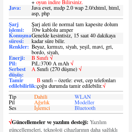
+
oyun indire Bilirsiniz.
Java
:
Java evet, mıdp 2.0 wap 2.0/xhtml, html,
asp, php
Şarj
Şarj aleti ile normal tam kapesite dolum
işlemi
:
10w kablolu amper
Konuşma
Genelde kesintisiz, 15 saat 40 dakikaya
süresi
:
kadar süre bilir.
Renkler:
Beyaz, kırmızı, siyah, yeşil, mavi, gri,
bordo, siyah,
Enerji
:
B Sınıfı √
Pil
:
PiL:3700 A mAh
√
Serbest
A
Sınıfı (270 düşme)
√
düşüş
:
Tamir
B
sınıfı – özetle: evet, cep telefonları
edilebilirlik
:
çoğu durumda tamir edilebilir.
√
Tip
Dahili
WLAN
Pil
Ağırlık
Modeller
Ses
İşlemci
Bluetooth
√
Güncellemeler ve yazılım desteği:
Yazılım
güncellemeleri, teknoloji cihazlarının daha sağlıklı