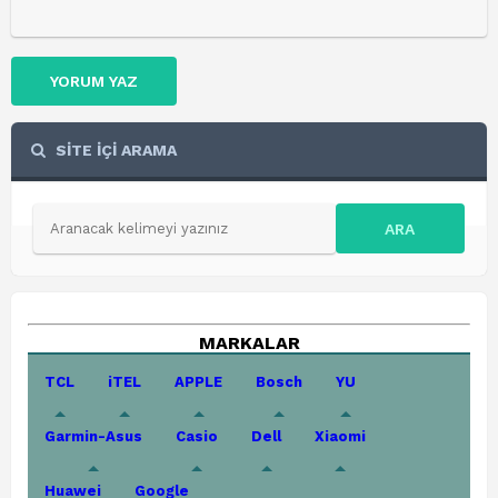
YORUM YAZ
SİTE İÇİ ARAMA
ARA
MARKALAR
TCL
iTEL
APPLE
Bosch
YU
Garmin-Asus
Casio
Dell
Xiaomi
Huawei
Google