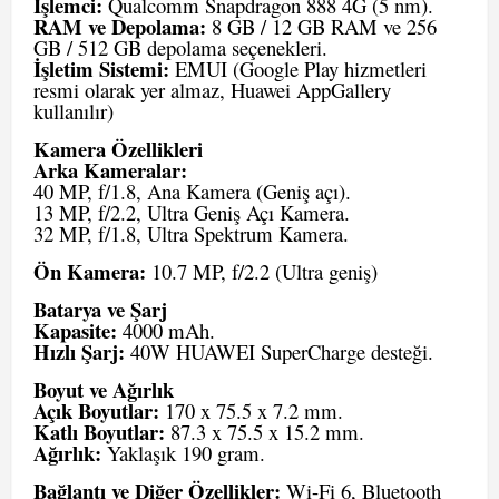
İşlemci:
Qualcomm Snapdragon 888 4G (5 nm).
RAM ve Depolama:
8 GB / 12 GB RAM ve 256
GB / 512 GB depolama seçenekleri.
İşletim Sistemi:
EMUI (Google Play hizmetleri
resmi olarak yer almaz, Huawei AppGallery
kullanılır)
Kamera Özellikleri
Arka Kameralar:
40 MP, f/1.8, Ana Kamera (Geniş açı).
13 MP, f/2.2, Ultra Geniş Açı Kamera.
32 MP, f/1.8, Ultra Spektrum Kamera.
Ön Kamera:
10.7 MP, f/2.2 (Ultra geniş)
Batarya ve Şarj
Kapasite:
4000 mAh.
Hızlı Şarj:
40W HUAWEI SuperCharge desteği.
Boyut ve Ağırlık
Açık Boyutlar:
170 x 75.5 x 7.2 mm.
Katlı Boyutlar:
87.3 x 75.5 x 15.2 mm.
Ağırlık:
Yaklaşık 190 gram.
Bağlantı ve Diğer Özellikler:
Wi-Fi 6, Bluetooth