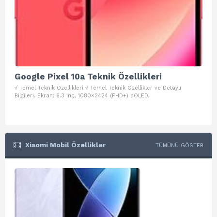
Google Pixel 10a Teknik Özellikleri
Go
√ Temel Teknik Özellikleri √ Temel Teknik Özellikler ve Detaylı
√ Te
Bilgileri. Ekran: 6.3 inç, 1080×2424 (FHD+) pOLED,
ve D
Xiaomi Mobil Özellikler
TÜMÜNÜ GÖSTER