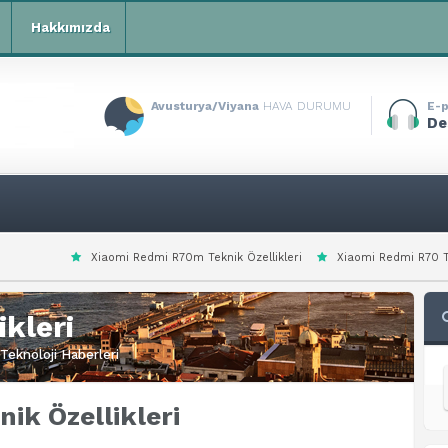
Hakkımızda
Avusturya/Viyana
HAVA DURUMU
E-p
De
i Redmi R70m Teknik Özellikleri
Xiaomi Redmi R70 Teknik Özellikleri
ikleri
Teknoloji Haberleri
ik Özellikleri