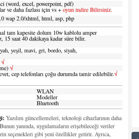
ci (word, excel, powerpoint, pdf)
 ve daha fazlası için vs +
oyun indire Bilirsiniz.
.0 wap 2.0/xhtml, html, asp, php
ormal tam kapesite dolum 10w kablolu amper
, 15 saat 40 dakikaya kadar süre bilir.
yah, yeşil, mavi, gri, bordo, siyah,
h
√
şme)
√
 evet, cep telefonları çoğu durumda tamir edilebilir.
√
WLAN
Modeller
Bluetooth
i:
Yazılım güncellemeleri, teknoloji cihazlarının daha
. Bunun yanında, uygulamaların erişebileceği veriler
in seçenekleri gibi yeni özellikler getirir. Ayrıca,