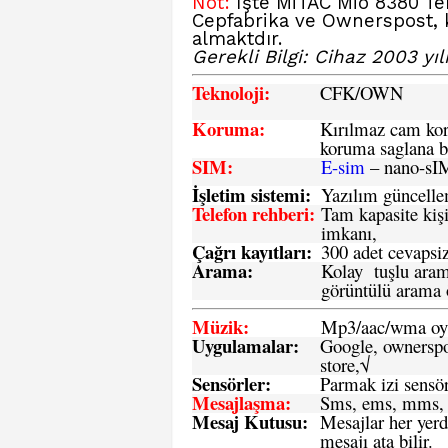
Not:
İşte MiTAC Mio 8380 Teme
Cepfabrika ve Ownerspost, k
almaktdır.
Gerekli Bilgi: Cihaz 2003 yılı
Teknoloji:
CFK
/OWN
Koruma:
Kırılmaz cam koru
koruma saglana bi
SIM
:
E-sim
– nano-sI
İşletim sistemi
:
Yazılım güncelleme
Telefon rehberi
:
Tam kapasite kişi
imkanı,
Çağrı kayıtları
:
300 adet cevapsiz
Arama:
Kolay tuşlu arama
görüntülü arama ö
Müzik:
Mp3/aac/wma oyn
Uygulamalar:
Google, ownerspos
store,√
Sensö
rler
:
Parmak izi sensör
Mesajlaşma
:
Sms, ems, mms, 
Mesaj Kutusu:
Mesajlar her yerd
mesajı ata bilir.