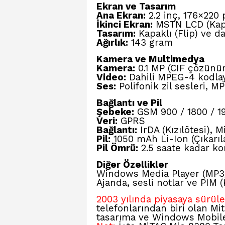
Ekran ve Tasarım
Ana Ekran:
2.2 inç, 176×220 
İkinci Ekran:
MSTN LCD (Kap
Tasarım:
Kapaklı (Flip) ve da
Ağırlık:
143 gram
Kamera ve Multimedya
Kamera:
0.1 MP (CIF çözünü
Video:
Dahili MPEG-4 kodlay
Ses:
Polifonik zil sesleri, M
Bağlantı ve Pil
Şebeke:
GSM 900 / 1800 / 19
Veri:
GPRS
Bağlantı:
IrDA (Kızılötesi), 
Pil:
1050 mAh Li-Ion (Çıkarıla
Pil Ömrü:
2.5 saate kadar k
Diğer Özellikler
Windows Media Player (MP3
Ajanda, sesli notlar ve PIM (K
2003 yılında piyasaya sürül
telefonlarından biri olan Mit
tasarıma ve Windows Mobile 