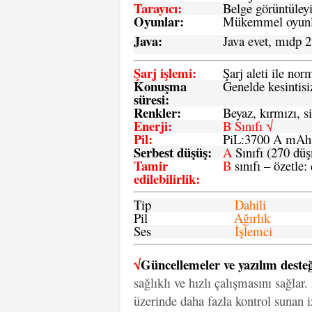
Tarayıcı
:
Belge görüntüleyi
Oyunlar
:
Mükemmel oyunlar
Java
:
Java evet, mıdp 2
Şarj işlemi
:
Şarj aleti ile n
Konuşma
Genelde kesintisiz
süresi
:
Renkler:
Beyaz, kırmızı, si
Enerji
:
B Sınıfı √
Pil
:
PiL:3700 A mA
Serbest düşüş
:
A
Sınıfı (270 dü
Tamir
B
sınıfı – özetle:
edilebilirlik
:
Tip
Dahili
Pil
Ağırlık
Ses
İşlemci
√
Güncellemeler ve yazılım desteğ
sağlıklı ve hızlı çalışmasını sağlar
üzerinde daha fazla kontrol sunan iz