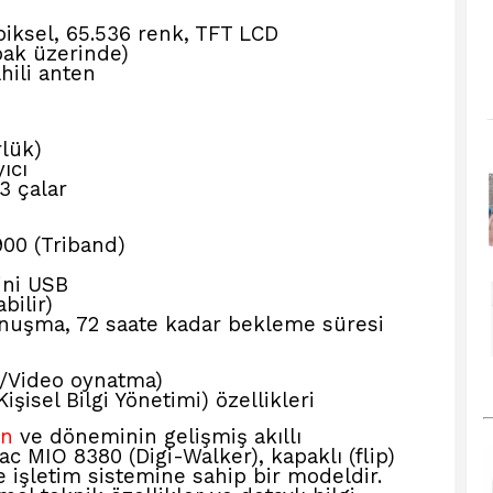
piksel, 65.536 renk, TFT LCD
ak üzerinde)
hili anten
rlük)
ıcı
P3 çalar
00 (Triband)
Mini USB
bilir)
onuşma, 72 saate kadar bekleme süresi
/Video oynatma)
işisel Bilgi Yönetimi) özellikleri
en
ve döneminin gelişmiş akıllı
ac MIO 8380 (Digi-Walker), kapaklı (flip)
işletim sistemine sahip bir modeldir.