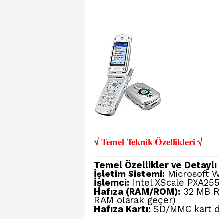
√ Temel Teknik Öze
llikleri √
Temel Özellikler ve Detaylı B
İşletim Sistemi:
Microsoft 
İşlemci:
Intel XScale PXA255
Hafıza (RAM/ROM):
32 MB R
RAM olarak geçer)
Hafıza Kartı:
SD/MMC kart d