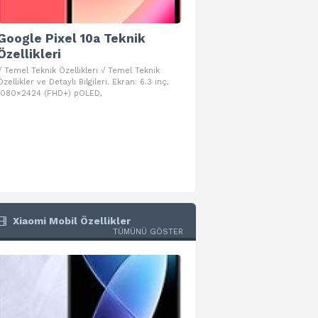
Google Pixel 10a Teknik
Google Pixel 10 Pro 
Özellikleri
Teknik Özellikleri
√ Temel Teknik Özellikleri √ Temel Teknik
√ Temel Teknik Özellikleri √ Goog
Özellikler ve Detaylı Bilgileri. Ekran: 6.3 inç,
Pro Fold Teknik Özellikleri ve Detay
1080×2424 (FHD+) pOLED,
İşlemci: Google Tensor G5
Xiaomi Mobil Özellikler
TÜMÜNÜ GÖSTER