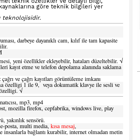
l teknik özellikler ve detaylı bilgi,
aynaklarına göre teknik bilgileri yer
 teknolojisidir.
ması, darbeye dayanıklı cam, kılıf ile tam kapasite
lir.
M
si, yeni özellikler ekleyebilir, hataları düzeltebilir. √
leri kayıt etme ve telefon depolama alanında saklama
 çağrı ve çağrı kayıtları görüntüleme imkanı
 özelligi 1 ile 9, veya dokumatik klavye ile sesli ve
zelligi. √
atıcısı, mp3, mp4
t, mozilla firefox, cepfabrika, windows live, play
ü, yakınlık sensörü.
e-posta, multi media,
kısa mesaj
,
e insanlarla bağlantı kurabilir, internet olmadan metin