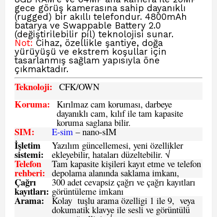
gece görüş kamerasına sahip dayanıklı
(rugged) bir akıllı telefondur. 4800mAh
batarya ve Swappable Battery 2.0
(değiştirilebilir pil) teknolojisi sunar.
Not:
Cihaz, özellikle şantiye, doğa
yürüyüşü ve ekstrem koşullar için
tasarlanmış sağlam yapısıyla öne
çıkmaktadır.
Teknoloji:
CFK
/OWN
Koruma:
Kırılmaz cam koruması, darbeye
dayanıklı cam, kılıf ile tam kapasite
koruma saglana bilir.
SIM
:
E-sim
– nano-sIM
İşletim
Yazılım güncellemesi, yeni özellikler
sistemi
:
ekleyebilir, hataları düzeltebilir. √
Telefon
Tam kapasite kişileri kayıt etme ve telefon
rehberi
:
depolama alanında saklama imkanı,
Çağrı
300 adet cevapsiz çağrı ve çağrı kayıtları
kayıtları
:
görüntüleme imkanı
Arama:
Kolay tuşlu arama özelligi 1 ile 9, veya
dokumatik klavye ile sesli ve görüntülü