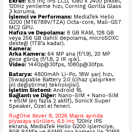
Ekran:
6.5 inç IPS LCD, 1080 x 2400 piksel,
120Hz yenileme hızı, Corning Gorilla Glass
3 koruma.
İşlemci ve Performans:
MediaTek Helio
G200 (MT6789V/TZA) Octa-core, Mali-G57
MC2 GPU.
Hafıza ve Depolama:
8 GB RAM, 128 GB
veya 256 GB dahili depolama, microSDXC
desteği (1TB’a kadar).
Kamera:
Arka Kamera:
64 MP ana (f/1.9), 20 MP
gece görüş (f/1.8, 2 IR ışık).
Video:
1440p@30fps, 1080p@30fps.
Batarya:
4800mAh Li-Po, 18W şarj hızı,
[Swappable Battery 2.0
(cihaz çalışırken
pil değiştirme) teknolojisi].
İşletim Sistemi:
Android 16.
Bağlantı ve Diğer:
Nano-SIM + Nano-SIM
+ eSIM (en fazla 2 aktif), SonicX Super
Speaker, Özel el feneri.
RugOne Xever 8, 2026 Mayıs ayında
piyasaya sürülen, 6.5 inç
120Hz IPS
ekrana, MediaTek Helio G200 işlemciye,
8GB RAM’e ve 64MP ana kamera ile 20MP