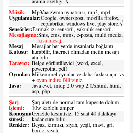
arama özelligi. √
Müzik:
Mp3/aac/wma oynatıcısı, mp3, mp4
Uygulamalar:
Google, ownerspost, mozilla firefox,
cepfabrika, windows live, play store,√
Sensö
rler
:
Parmak izi sensörü, yakınlık sensörü.
Mesajlaşma
:
Sms, ems, mms, e-posta, multi media,
kısa mesaj
,
Mesaj
Mesajlar her yerde insanlarla bağlantı
Kutusu:
kurabilir, internet olmadan metin mesajı
ata bilir.
Tarayıcı
:
Belge görüntüleyici (word, excel,
powerpoint, pdf)
Oyunlar
:
Mükemmel oyunlar ve daha fazlası için vs
+
oyun indire Bilirsiniz.
Java
:
Java evet, mıdp 2.0 wap 2.0/xhtml, html,
asp, php
Şarj
Şarj aleti ile normal tam kapesite dolum
işlemi
:
10w kablolu amper
Konuşma
Genelde kesintisiz, 15 saat 40 dakikaya
süresi
:
kadar süre bilir.
Renkler:
Beyaz, kırmızı, siyah, yeşil, mavi, gri,
bordo, siyah,