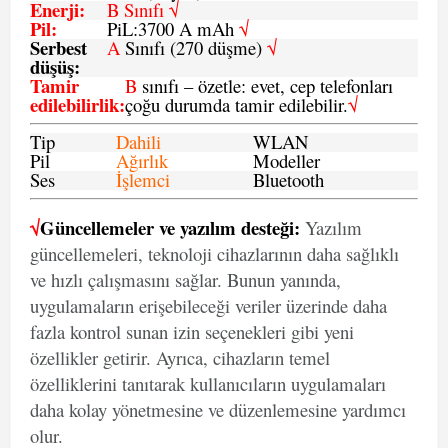
Enerji
:
B Sınıfı √
Pil
:
PiL:3700 A mAh
√
Serbest
A
Sınıfı (270 düşme)
√
düşüş
:
Tamir
B
sınıfı – özetle: evet, cep telefonları
edilebilirlik
:
çoğu durumda tamir edilebilir.
√
Tip
Dahili
WLAN
Pil
Ağırlık
Modeller
Ses
İşlemci
Bluetooth
√
Güncellemeler ve yazılım desteği:
Yazılım
güncellemeleri, teknoloji cihazlarının daha sağlıklı
ve hızlı çalışmasını sağlar. Bunun yanında,
uygulamaların erişebileceği veriler üzerinde daha
fazla kontrol sunan izin seçenekleri gibi yeni
özellikler getirir. Ayrıca, cihazların temel
özelliklerini tanıtarak kullanıcıların uygulamaları
daha kolay yönetmesine ve düzenlemesine yardımcı
olur.