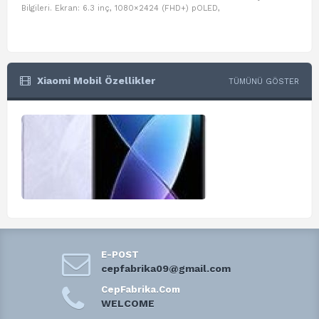
Bilgileri. Ekran: 6.3 inç, 1080×2424 (FHD+) pOLED,
ve D
Xiaomi Mobil Özellikler
TÜMÜNÜ GÖSTER
E-POST
cepfabrika09@gmail.com
CepFabrika.Com
WELCOME