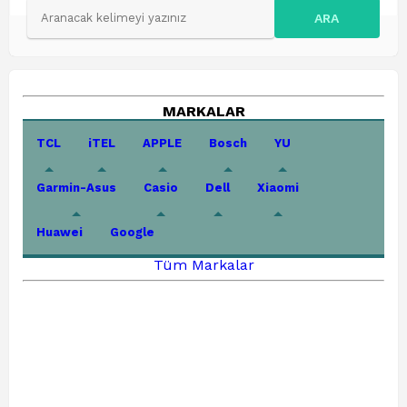
ARA
MARKALAR
TCL
iTEL
APPLE
Bosch
YU
Garmin-Asus
Casio
Dell
Xiaomi
Huawei
Google
Tüm Markalar