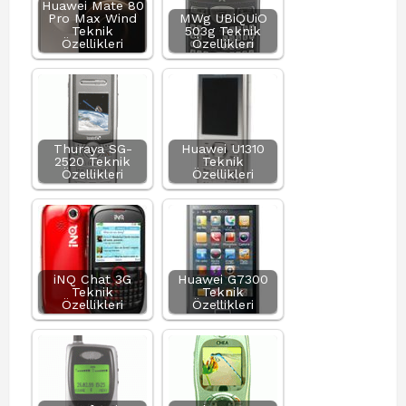
Huawei Mate 80
Pro Max Wind
MWg UBiQUiO
Teknik
503g Teknik
Özellikleri
Özellikleri
Thuraya SG-
Huawei U1310
2520 Teknik
Teknik
Özellikleri
Özellikleri
iNQ Chat 3G
Huawei G7300
Teknik
Teknik
Özellikleri
Özellikleri