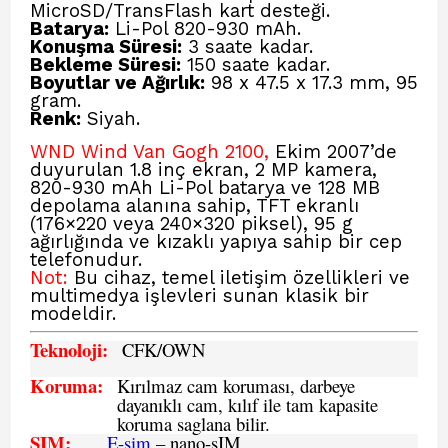
MicroSD/TransFlash kart desteği.
Batarya:
Li-Pol 820-930 mAh.
Konuşma Süresi:
3 saate kadar.
Bekleme Süresi:
150 saate kadar.
Boyutlar ve Ağırlık:
98 x 47.5 x 17.3 mm, 95
gram.
Renk:
Siyah.
WND Wind Van Gogh 2100,
Ekim 2007’de
duyurulan 1.8 inç ekran, 2 MP kamera,
820-930 mAh Li-Pol batarya ve 128 MB
depolama alanına sahip, TFT ekranlı
(176×220 veya 240×320 piksel), 95 g
ağırlığında ve kızaklı yapıya sahip bir cep
telefonudur.
Not:
Bu cihaz, temel iletişim özellikleri ve
multimedya işlevleri sunan klasik bir
modeldir.
Teknoloji:
CFK
/OWN
Koruma:
Kırılmaz cam koruması, darbeye
dayanıklı cam, kılıf ile tam kapasite
koruma saglana bilir.
SIM
:
E-sim
– nano-sIM