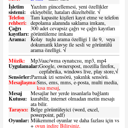
İşletim
Yazılım güncellemesi, yeni özellikler
sistemi
:
ekleyebilir, hataları düzeltebilir. √
Telefon
Tam kapasite kişileri kayıt etme ve telefon
rehberi
:
depolama alanında saklama imkanı,
Çağrı
300 adet cevapsiz çağrı ve çağrı kayıtları
kayıtları
:
görüntüleme imkanı
Arama:
Kolay tuşlu arama özelligi 1 ile 9, veya
dokumatik klavye ile sesli ve görüntülü
arama özelligi. √
Müzik:
Mp3/aac/wma oynatıcısı, mp3, mp4
Uygulamalar:
Google, ownerspost, mozilla firefox,
cepfabrika, windows live, play store,√
Sensö
rler
:
Parmak izi sensörü, yakınlık sensörü.
Mesajlaşma
:
Sms, ems, mms, e-posta, multi media,
kısa mesaj
,
Mesaj
Mesajlar her yerde insanlarla bağlantı
Kutusu:
kurabilir, internet olmadan metin mesajı
ata bilir.
Tarayıcı
:
Belge görüntüleyici (word, excel,
powerpoint, pdf)
Oyunlar
:
Mükemmel oyunlar ve daha fazlası için vs
+
oyun indire Bilirsiniz.