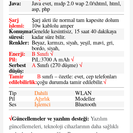
Java
:
Java evet, mıdp 2.0 wap 2.0/xhtml, html,
asp, php
Şarj
Şarj aleti ile normal tam kapesite dolum
işlemi
:
10w kablolu amper
Konuşma
Genelde kesintisiz, 15 saat 40 dakikaya
süresi
:
kadar süre bilir.
Renkler:
Beyaz, kırmızı, siyah, yeşil, mavi, gri,
bordo, siyah,
Enerji
:
B Sınıfı √
Pil
:
PiL:3700 A mAh
√
Serbest
A
Sınıfı (270 düşme)
√
düşüş
:
Tamir
B
sınıfı – özetle: evet, cep telefonları
edilebilirlik
:
çoğu durumda tamir edilebilir.
√
Tip
Dahili
WLAN
Pil
Ağırlık
Modeller
Ses
İşlemci
Bluetooth
√
Güncellemeler ve yazılım desteği:
Yazılım
güncellemeleri, teknoloji cihazlarının daha sağlıklı