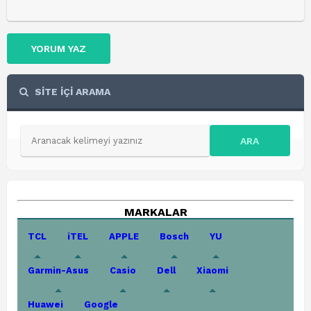
YORUM YAZ
SİTE İÇİ ARAMA
ARA
MARKALAR
TCL
iTEL
APPLE
Bosch
YU
Garmin-Asus
Casio
Dell
Xiaomi
Huawei
Google