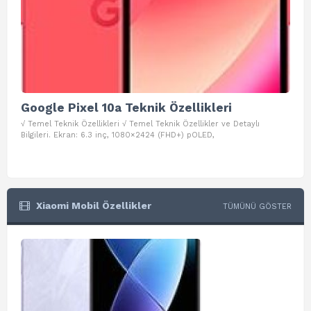
Google Pixel 10a Teknik Özellikleri
Go
√ Temel Teknik Özellikleri √ Temel Teknik Özellikler ve Detaylı
√ Te
Bilgileri. Ekran: 6.3 inç, 1080×2424 (FHD+) pOLED,
ve D
Xiaomi Mobil Özellikler
TÜMÜNÜ GÖSTER