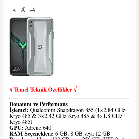
+
-
√ Temel Teknik Öze
llikler √
Donanım ve Performans
İşlemci:
Qualcomm Snapdragon 855 (1×2.84 GHz
Kryo 485 & 3×2.42 GHz Kryo 485 & 4×1.8 GHz
Kryo 485)
GPU:
Adreno 640
RAM Seçenekleri:
6 GB, 8 GB veya 12 GB