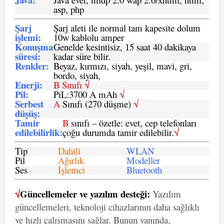
asp, php
Şarj
Şarj aleti ile normal tam kapesite dolum
işlemi
:
10w kablolu amper
Konuşma
Genelde kesintisiz, 15 saat 40 dakikaya
süresi
:
kadar süre bilir.
Renkler:
Beyaz, kırmızı, siyah, yeşil, mavi, gri,
bordo, siyah,
Enerji
:
B Sınıfı √
Pil
:
PiL:3700 A mAh
√
Serbest
A
Sınıfı (270 düşme)
√
düşüş
:
Tamir
B
sınıfı – özetle: evet, cep telefonları
edilebilirlik
:
çoğu durumda tamir edilebilir.
√
Tip
Dahili
WLAN
Pil
Ağırlık
Modeller
Ses
İşlemci
Bluetooth
√
Güncellemeler ve yazılım desteği:
Yazılım
güncellemeleri, teknoloji cihazlarının daha sağlıklı
ve hızlı çalışmasını sağlar. Bunun yanında,