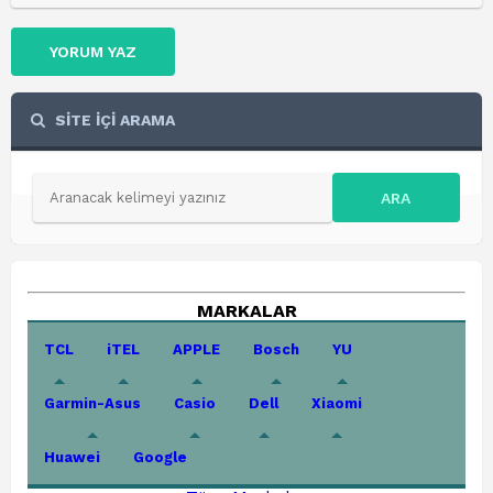
YORUM YAZ
SİTE İÇİ ARAMA
ARA
MARKALAR
TCL
iTEL
APPLE
Bosch
YU
Garmin-Asus
Casio
Dell
Xiaomi
Huawei
Google