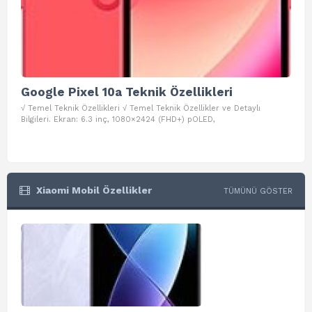
Google Pixel 10a Teknik Özellikleri
Go
√ Temel Teknik Özellikleri √ Temel Teknik Özellikler ve Detaylı
√ Te
Bilgileri. Ekran: 6.3 inç, 1080×2424 (FHD+) pOLED,
ve D
Xiaomi Mobil Özellikler
TÜMÜNÜ GÖSTER