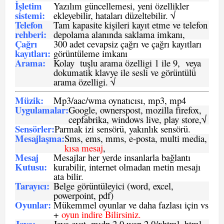
İşletim
Yazılım güncellemesi, yeni özellikler
sistemi
:
ekleyebilir, hataları düzeltebilir. √
Telefon
Tam kapasite kişileri kayıt etme ve telefon
rehberi
:
depolama alanında saklama imkanı,
Çağrı
300 adet cevapsiz çağrı ve çağrı kayıtları
kayıtları
:
görüntüleme imkanı
Arama:
Kolay tuşlu arama özelligi 1 ile 9, veya
dokumatik klavye ile sesli ve görüntülü
arama özelligi. √
Müzik:
Mp3/aac/wma oynatıcısı, mp3, mp4
Uygulamalar:
Google, ownerspost, mozilla firefox,
cepfabrika, windows live, play store,√
Sensö
rler
:
Parmak izi sensörü, yakınlık sensörü.
Mesajlaşma
:
Sms, ems, mms, e-posta, multi media,
kısa mesaj
,
Mesaj
Mesajlar her yerde insanlarla bağlantı
Kutusu:
kurabilir, internet olmadan metin mesajı
ata bilir.
Tarayıcı
:
Belge görüntüleyici (word, excel,
powerpoint, pdf)
Oyunlar
:
Mükemmel oyunlar ve daha fazlası için vs
+
oyun indire Bilirsiniz.
Java
:
Java evet, mıdp 2.0 wap 2.0/xhtml, html,