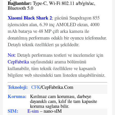
Bağlantılar:
Type-C, Wi-Fi 802.11 a/b/g/n/ac,
Bluetooth 5.0
Xiaomi Black Shark 2
; gücünü Snapdragon 855
işlemciden alan, 6.39 inç AMOLED ekran, 4000
mAh batarya ve 48 MP çift arka kamera ile
donatılmış performans odaklı bir oyuncu telefonudur.
Detaylı teknik özellikleri şu şekildedir.
Not
:
Detaylı performans testleri ve incelemeler için
CepFabrika
sayfasındaki arama bölümünü
kullanabilir, tüm teknik özelliklere ve kapsamlı
bilgilere web sitesindeki tam listeden ulaşabilirsiniz.
Teknoloji:
CFK
/CepFabrika.Com
Koruma:
Kırılmaz cam koruması, darbeye
dayanıklı cam, kılıf ile tam kapasite
koruma saglana bilir.
SIM
:
E-sim
– nano-sIM