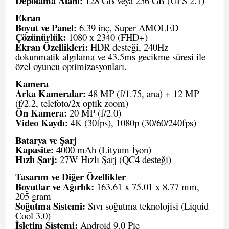
Depolama Alanı:
128 GB veya 256 GB (UFS 2.1)
Ekran
Boyut ve Panel:
6.39 inç, Super AMOLED
Çözünürlük:
1080 x 2340 (FHD+)
Ekran Özellikleri:
HDR desteği, 240Hz
dokunmatik algılama ve 43.5ms gecikme süresi ile
özel oyuncu optimizasyonları.
Kamera
Arka Kameralar:
48 MP (f/1.75, ana) + 12 MP
(f/2.2, telefoto/2x optik zoom)
Ön Kamera:
20 MP (f/2.0)
Video Kaydı:
4K (30fps), 1080p (30/60/240fps)
Batarya ve Şarj
Kapasite:
4000 mAh (Lityum İyon)
Hızlı Şarj:
27W Hızlı Şarj (QC4 desteği)
Tasarım ve Diğer Özellikler
Boyutlar ve Ağırlık:
163.61 x 75.01 x 8.77 mm,
205 gram
Soğutma Sistemi:
Sıvı soğutma teknolojisi (Liquid
Cool 3.0)
İşletim Sistemi:
Android 9.0 Pie