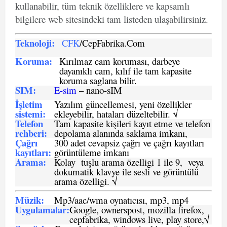
kullanabilir, tüm teknik özelliklere ve kapsamlı
bilgilere web sitesindeki tam listeden ulaşabilirsiniz.
Teknoloji:
CFK
/CepFabrika.Com
Koruma:
Kırılmaz cam koruması, darbeye
dayanıklı cam, kılıf ile tam kapasite
koruma saglana bilir.
SIM
:
E-sim
– nano-sIM
İşletim
Yazılım güncellemesi, yeni özellikler
sistemi
:
ekleyebilir, hataları düzeltebilir. √
Telefon
Tam kapasite kişileri kayıt etme ve telefon
rehberi
:
depolama alanında saklama imkanı,
Çağrı
300 adet cevapsiz çağrı ve çağrı kayıtları
kayıtları
:
görüntüleme imkanı
Arama:
Kolay tuşlu arama özelligi 1 ile 9, veya
dokumatik klavye ile sesli ve görüntülü
arama özelligi. √
Müzik:
Mp3/aac/wma oynatıcısı, mp3, mp4
Uygulamalar:
Google, ownerspost, mozilla firefox,
cepfabrika, windows live, play store,√