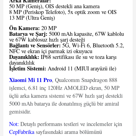
Arka Kameralar:
50 MP (Geniş), OIS destekli ana kamera
8 MP (Periskop Telefoto), 5x optik zoom ve OIS
13 MP (Ultra Geniş)
Ön Kamera:
20 MP
Batarya ve Şarj:
5000 mAh kapasite, 67W kablolu
ve 67W kablosuz hızlı şarj desteği
Bağlantı ve Sensörler:
5G, Wi-Fi 6, Bluetooth 5.2,
NFC ve ekran içi parmak izi okuyucu
Dayanıklılık:
IP68 sertifikası ile su ve toza karşı
dayanıklılık
İşletim Sistemi:
Android 11 (MIUI arayüzü ile)
Xiaomi Mi 11 Pro
, Qualcomm Snapdragon 888
işlemci, 6.81 inç 120Hz AMOLED ekran, 50 MP
üçlü arka kamera sistemi ve 67W hızlı şarj destekli
5000 mAh batarya ile donatılmış güçlü bir amiral
gemisidir.
Not
:
Detaylı performans testleri ve incelemeler için
CepFabrika
sayfasındaki arama bölümünü