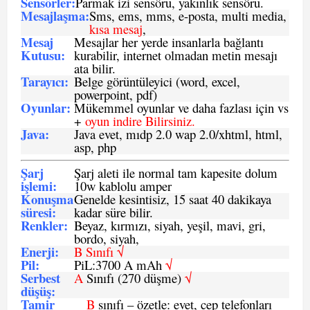
Sensö
rler
:
Parmak izi sensörü, yakınlık sensörü.
Mesajlaşma
:
Sms, ems, mms, e-posta, multi media,
kısa mesaj
,
Mesaj
Mesajlar her yerde insanlarla bağlantı
Kutusu:
kurabilir, internet olmadan metin mesajı
ata bilir.
Tarayıcı
:
Belge görüntüleyici (word, excel,
powerpoint, pdf)
Oyunlar
:
Mükemmel oyunlar ve daha fazlası için vs
+
oyun indire Bilirsiniz.
Java
:
Java evet, mıdp 2.0 wap 2.0/xhtml, html,
asp, php
Şarj
Şarj aleti ile normal tam kapesite dolum
işlemi
:
10w kablolu amper
Konuşma
Genelde kesintisiz, 15 saat 40 dakikaya
süresi
:
kadar süre bilir.
Renkler:
Beyaz, kırmızı, siyah, yeşil, mavi, gri,
bordo, siyah,
Enerji
:
B Sınıfı √
Pil
:
PiL:3700 A mAh
√
Serbest
A
Sınıfı (270 düşme)
√
düşüş
:
Tamir
B
sınıfı – özetle: evet, cep telefonları