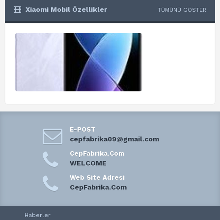
Xiaomi Mobil Özellikler
TÜMÜNÜ GÖSTER
E-POST
cepfabrika09@gmail.com
CepFabrika.Com
WELCOME
Web Site Adresi
CepFabrika.Com
Haberler