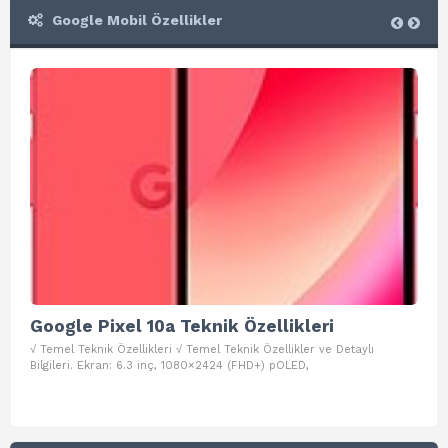
Google Mobil Özellikler
Google Pixel 10a Teknik Özellikleri
Go
√ Temel Teknik Özellikleri √ Temel Teknik Özellikler ve Detaylı
√ Te
Bilgileri. Ekran: 6.3 inç, 1080×2424 (FHD+) pOLED,
ve D