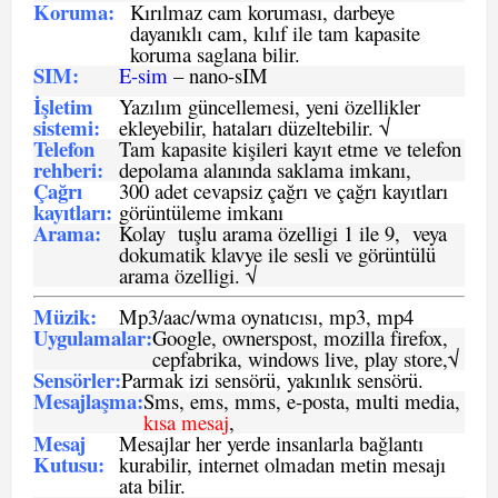
Koruma:
Kırılmaz cam koruması, darbeye
dayanıklı cam, kılıf ile tam kapasite
koruma saglana bilir.
SIM
:
E-sim
– nano-sIM
İşletim
Yazılım güncellemesi, yeni özellikler
sistemi
:
ekleyebilir, hataları düzeltebilir. √
Telefon
Tam kapasite kişileri kayıt etme ve telefon
rehberi
:
depolama alanında saklama imkanı,
Çağrı
300 adet cevapsiz çağrı ve çağrı kayıtları
kayıtları
:
görüntüleme imkanı
Arama:
Kolay tuşlu arama özelligi 1 ile 9, veya
dokumatik klavye ile sesli ve görüntülü
arama özelligi. √
Müzik:
Mp3/aac/wma oynatıcısı, mp3, mp4
Uygulamalar:
Google, ownerspost, mozilla firefox,
cepfabrika, windows live, play store,√
Sensö
rler
:
Parmak izi sensörü, yakınlık sensörü.
Mesajlaşma
:
Sms, ems, mms, e-posta, multi media,
kısa mesaj
,
Mesaj
Mesajlar her yerde insanlarla bağlantı
Kutusu:
kurabilir, internet olmadan metin mesajı
ata bilir.