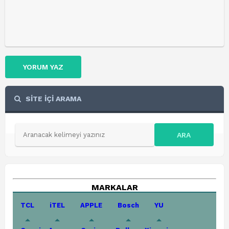
YORUM YAZ
SİTE İÇİ ARAMA
ARA
MARKALAR
TCL
iTEL
APPLE
Bosch
YU