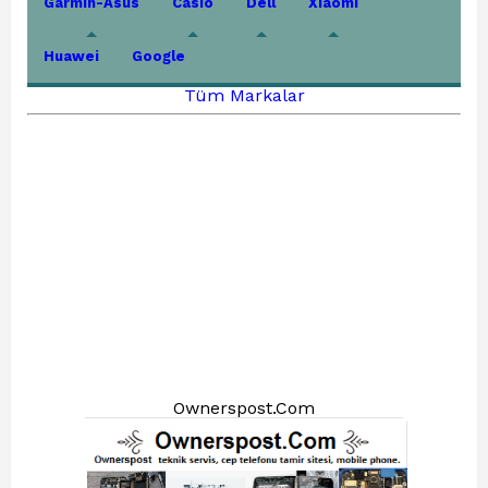
Garmin-Asus
Casio
Dell
Xiaomi
Huawei
Google
Tüm Markalar
Ownerspost.Com