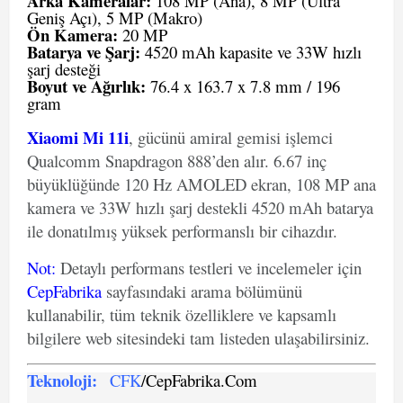
Arka Kameralar:
108 MP (Ana), 8 MP (Ultra
Geniş Açı), 5 MP (Makro)
Ön Kamera:
20 MP
Batarya ve Şarj:
4520 mAh kapasite ve 33W hızlı
şarj desteği
Boyut ve Ağırlık:
76.4 x 163.7 x 7.8 mm / 196
gram
Xiaomi Mi 11i
, gücünü amiral gemisi işlemci
Qualcomm Snapdragon 888’den alır. 6.67 inç
büyüklüğünde 120 Hz AMOLED ekran, 108 MP ana
kamera ve 33W hızlı şarj destekli 4520 mAh batarya
ile donatılmış yüksek performanslı bir cihazdır.
Not
:
Detaylı performans testleri ve incelemeler için
CepFabrika
sayfasındaki arama bölümünü
kullanabilir, tüm teknik özelliklere ve kapsamlı
bilgilere web sitesindeki tam listeden ulaşabilirsiniz.
Teknoloji:
CFK
/CepFabrika.Com