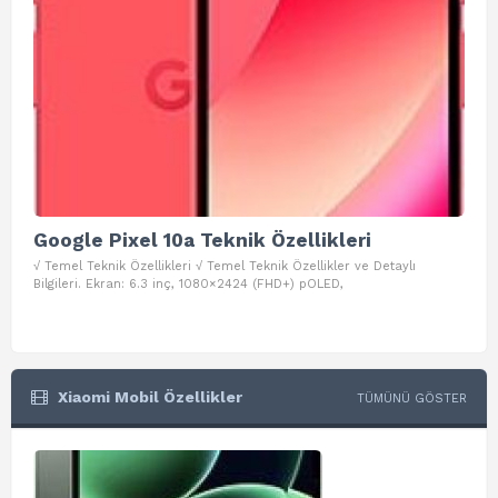
Google Pixel 10a Teknik Özellikleri
Go
√ Temel Teknik Özellikleri √ Temel Teknik Özellikler ve Detaylı
√ Te
Bilgileri. Ekran: 6.3 inç, 1080×2424 (FHD+) pOLED,
ve D
Xiaomi Mobil Özellikler
TÜMÜNÜ GÖSTER