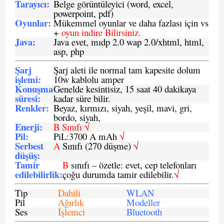
Tarayıcı
:
Belge görüntüleyici (word, excel,
powerpoint, pdf)
Oyunlar
:
Mükemmel oyunlar ve daha fazlası için vs
+
oyun indire Bilirsiniz.
Java
:
Java evet, mıdp 2.0 wap 2.0/xhtml, html,
asp, php
Şarj
Şarj aleti ile normal tam kapesite dolum
işlemi
:
10w kablolu amper
Konuşma
Genelde kesintisiz, 15 saat 40 dakikaya
süresi
:
kadar süre bilir.
Renkler:
Beyaz, kırmızı, siyah, yeşil, mavi, gri,
bordo, siyah,
Enerji
:
B Sınıfı √
Pil
:
PiL:3700 A mAh
√
Serbest
A
Sınıfı (270 düşme)
√
düşüş
:
Tamir
B
sınıfı – özetle: evet, cep telefonları
edilebilirlik
:
çoğu durumda tamir edilebilir.
√
Tip
Dahili
WLAN
Pil
Ağırlık
Modeller
Ses
İşlemci
Bluetooth