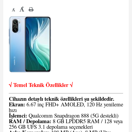
+
-
√ Temel Teknik Öze
llikler √
Cihazın detaylı teknik özellikleri şu şekildedir.
Ekran:
6.67 inç FHD+ AMOLED, 120 Hz yenileme
hızı
İşlemci:
Qualcomm Snapdragon 888 (5G destekli)
RAM / Depolama:
8 GB LPDDR5 RAM / 128 veya
256 GB UFS 3.1 depolama seçenekleri