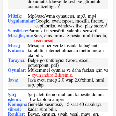
dokumatik klavye ile sesli ve görüntülü
arama özelligi. √
Müzik:
Mp3/aac/wma oynatıcısı, mp3, mp4
Uygulamalar:
Google, ownerspost, mozilla firefox,
cepfabrika, windows live, play store,√
Sensö
rler
:
Parmak izi sensörü, yakınlık sensörü.
Mesajlaşma
:
Sms, ems, mms, e-posta, multi media,
kısa mesaj
,
Mesaj
Mesajlar her yerde insanlarla bağlantı
Kutusu:
kurabilir, internet olmadan metin mesajı
ata bilir.
Tarayıcı
:
Belge görüntüleyici (word, excel,
powerpoint, pdf)
Oyunlar
:
Mükemmel oyunlar ve daha fazlası için vs
+
oyun indire Bilirsiniz.
Java
:
Java evet, mıdp 2.0 wap 2.0/xhtml, html,
asp, php
Şarj
Şarj aleti ile normal tam kapesite dolum
işlemi
:
10w kablolu amper
Konuşma
Genelde kesintisiz, 15 saat 40 dakikaya
süresi
:
kadar süre bilir.
Renkler:
Beyaz, kırmızı, siyah, yeşil, mavi, gri,