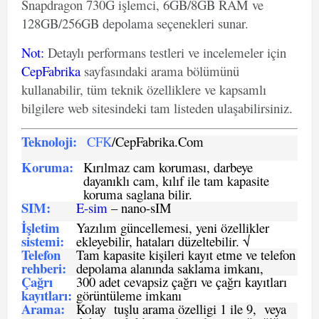
Snapdragon 730G işlemci, 6GB/8GB RAM ve
128GB/256GB depolama seçenekleri sunar.
Not
:
Detaylı performans testleri ve incelemeler için
CepFabrika
sayfasındaki arama bölümünü
kullanabilir, tüm teknik özelliklere ve kapsamlı
bilgilere web sitesindeki tam listeden ulaşabilirsiniz.
Teknoloji:
CFK
/CepFabrika.Com
Koruma:
Kırılmaz cam koruması, darbeye
dayanıklı cam, kılıf ile tam kapasite
koruma saglana bilir.
SIM
:
E-sim
– nano-sIM
İşletim
Yazılım güncellemesi, yeni özellikler
sistemi
:
ekleyebilir, hataları düzeltebilir. √
Telefon
Tam kapasite kişileri kayıt etme ve telefon
rehberi
:
depolama alanında saklama imkanı,
Çağrı
300 adet cevapsiz çağrı ve çağrı kayıtları
kayıtları
:
görüntüleme imkanı
Arama:
Kolay tuşlu arama özelligi 1 ile 9, veya