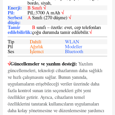
bordo, siyah,
Enerji
:
B Sınıfı √
Pil
:
PiL:3700 A mAh
√
Serbest
A
Sınıfı (270 düşme)
√
düşüş
:
Tamir
B
sınıfı – özetle: evet, cep telefonları
edilebilirlik
:
çoğu durumda tamir edilebilir.
√
Tip
Dahili
WLAN
Pil
Ağırlık
Modeller
Ses
İşlemci
Bluetooth
√
Güncellemeler ve yazılım desteği:
Yazılım
güncellemeleri, teknoloji cihazlarının daha sağlıklı
ve hızlı çalışmasını sağlar. Bunun yanında,
uygulamaların erişebileceği veriler üzerinde daha
fazla kontrol sunan izin seçenekleri gibi yeni
özellikler getirir. Ayrıca, cihazların temel
özelliklerini tanıtarak kullanıcıların uygulamaları
daha kolay yönetmesine ve düzenlemesine yardımcı