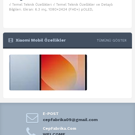
√ Temel Teknik Özellikleri √ Temel Teknik Özellikler ve Detaylı
√ Te
Bilgileri. Ekran: 6.3 inç, 1080×2424 (FHD+) pOLED,
ve D
Xiaomi Mobil Özellikler
TÜMÜNÜ GÖSTER
E-POST
cepfabrika09@gmail.com
CepFabrika.Com
WELCOME