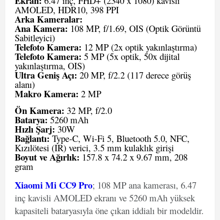
Ekran:
6.47 inç, FHD+ (2340 x 1080) kavisli
AMOLED, HDR10, 398 PPI
Arka Kameralar:
Ana Kamera:
108 MP, f/1.69, OIS (Optik Görüntü
Sabitleyici)
Telefoto Kamera:
12 MP (2x optik yakınlaştırma)
Telefoto Kamera:
5 MP (5x optik, 50x dijital
yakınlaştırma, OIS)
Ultra Geniş Açı:
20 MP, f/2.2 (117 derece görüş
alanı)
Makro Kamera:
2 MP
Ön Kamera:
32 MP, f/2.0
Batarya:
5260 mAh
Hızlı Şarj:
30W
Bağlantı:
Type-C, Wi-Fi 5, Bluetooth 5.0, NFC,
Kızılötesi (IR) verici, 3.5 mm kulaklık girişi
Boyut ve Ağırlık:
157.8 x 74.2 x 9.67 mm, 208
gram
Xiaomi Mi CC9 Pro
; 108 MP ana kamerası, 6.47
inç kavisli AMOLED ekranı ve 5260 mAh yüksek
kapasiteli bataryasıyla öne çıkan iddialı bir modeldir.