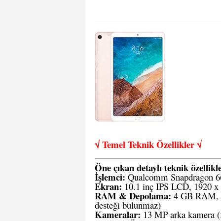
√ Temel Teknik Öze
llikler √
Öne çıkan detaylı teknik özellikle
İşlemci:
Qualcomm Snapdragon 660
Ekran:
10.1 inç IPS LCD, 1920 x
RAM & Depolama:
4 GB RAM, 64
desteği bulunmaz)
Kameralar:
13 MP arka kamera (f