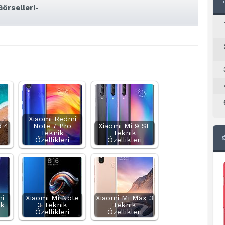
Görselleri-
Xiaomi Redmi
d 4
Note 7 Pro
Xiaomi Mi 9 SE
Teknik
Teknik
Özellikleri
Özellikleri
i
Xiaomi Mi Note
Xiaomi Mi Max 3
ik
3 Teknik
Teknik
Özellikleri
Özellikleri