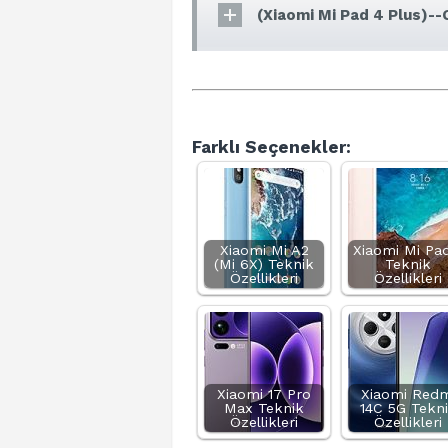
(Xiaomi Mi Pad 4 Plus)--
Farklı Seçenekler:
Xiaomi Mi A2
Xiaomi Mi Pa
(Mi 6X) Teknik
Teknik
Özellikleri
Özellikleri
Xiaomi 17 Pro
Xiaomi Redm
Max Teknik
14C 5G Tekn
Özellikleri
Özellikleri