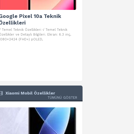
Google Pixel 10a Teknik
Google Pixel 10 Pro 
Özellikleri
Teknik Özellikleri
√ Temel Teknik Özellikleri √ Temel Teknik
√ Temel Teknik Özellikleri √ Goog
Özellikler ve Detaylı Bilgileri. Ekran: 6.3 inç,
Pro Fold Teknik Özellikleri ve Detay
1080×2424 (FHD+) pOLED,
İşlemci: Google Tensor G5
Xiaomi Mobil Özellikler
TÜMÜNÜ GÖSTER