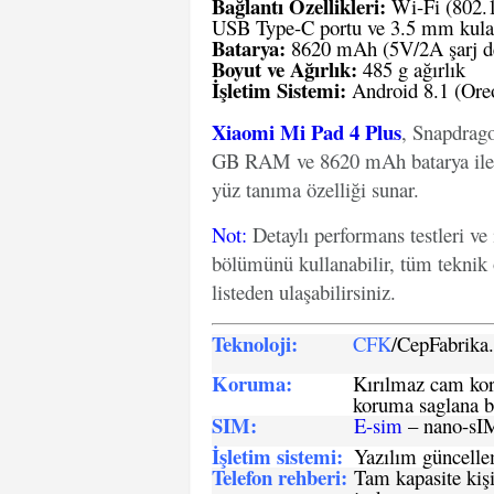
Bağlantı Özellikleri:
Wi-Fi (802.1
USB Type-C portu ve 3.5 mm kulak
Batarya:
8620 mAh (5V/2A şarj de
Boyut ve Ağırlık:
485 g ağırlık
İşletim Sistemi:
Android 8.1 (Ore
Xiaomi Mi Pad 4 Plus
, Snapdrago
GB RAM ve 8620 mAh batarya ile don
yüz tanıma özelliği sunar.
Not
:
Detaylı performans testleri ve
bölümünü kullanabilir, tüm teknik 
listeden ulaşabilirsiniz.
Teknoloji:
CFK
/CepFabrik
Koruma:
Kırılmaz cam koru
koruma saglana bi
SIM
:
E-sim
– nano-sI
İşletim sistemi
:
Yazılım güncelleme
Telefon rehberi
:
Tam kapasite kişi