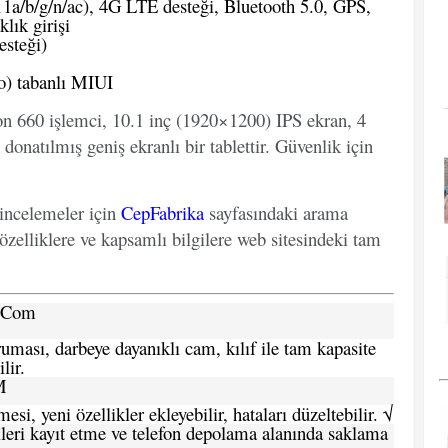
1a/b/g/n/ac), 4G LTE desteği, Bluetooth 5.0, GPS,
lık girişi
steği)
o) tabanlı MIUI
n 660 işlemci, 10.1 inç (1920×1200) IPS ekran, 4
atılmış geniş ekranlı bir tablettir. Güvenlik için
 incelemeler için
CepFabrika
sayfasındaki arama
özelliklere ve kapsamlı bilgilere web sitesindeki tam
a.Com
ması, darbeye dayanıklı cam, kılıf ile tam kapasite
lir.
M
si, yeni özellikler ekleyebilir, hataları düzeltebilir. √
leri kayıt etme ve telefon depolama alanında saklama