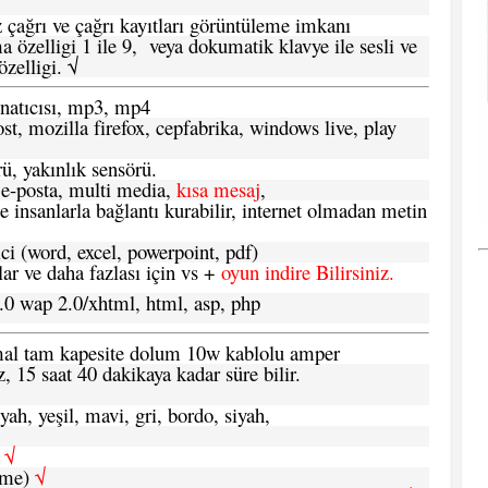
 çağrı ve çağrı kayıtları görüntüleme imkanı
 özelligi 1 ile 9, veya dokumatik klavye ile sesli ve
zelligi. √
atıcısı, mp3, mp4
t, mozilla firefox, cepfabrika, windows live, play
ü, yakınlık sensörü.
e-posta, multi media,
kısa mesaj
,
e insanlarla bağlantı kurabilir, internet olmadan metin
ci (word, excel, powerpoint, pdf)
 ve daha fazlası için vs +
oyun indire Bilirsiniz.
.0 wap 2.0/xhtml, html, asp, php
ormal tam kapesite dolum 10w kablolu amper
, 15 saat 40 dakikaya kadar süre bilir.
yah, yeşil, mavi, gri, bordo, siyah,
h
√
şme)
√