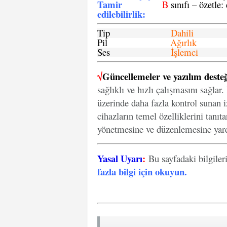
Tamir
B
sınıfı – özetle:
edilebilirlik
:
Tip
Dahili
Pil
Ağırlık
Ses
İşlemci
√
Güncellemeler ve yazılım desteğ
sağlıklı ve hızlı çalışmasını sağlar
üzerinde daha fazla kontrol sunan iz
cihazların temel özelliklerini tanıt
yönetmesine ve düzenlemesine yard
Yasal Uyarı
:
Bu sayfadaki bilgiler
fazla bilgi için okuyun
.