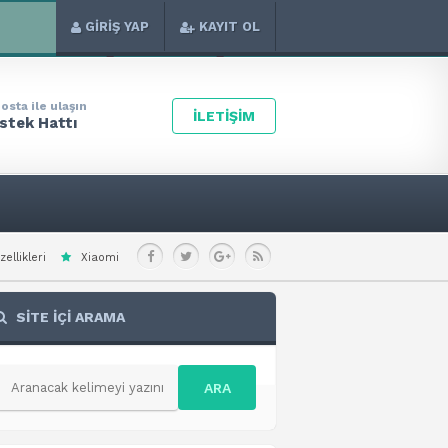
GİRİŞ YAP
KAYIT OL
osta ile ulaşın
İLETİŞİM
stek Hattı
Redmi Note 15 Special Teknik Özellikleri
Xiaomi Redmi A7 Pro 4G Teknik Öz
SİTE İÇİ ARAMA
ARA