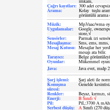
imkanı,
Çağrı kayıtları
:
300 adet cevapsiz
Arama:
Kolay tuşlu arama
görüntülü arama ö
Müzik:
Mp3/aac/wma oyn
Uygulamalar:
Google, ownerspos
store,√
Sensö
rler
:
Parmak izi sensör
Mesajlaşma
:
Sms, ems, mms, 
Mesaj Kutusu:
Mesajlar her yerd
mesajı ata bilir.
Tarayıcı
:
Belge görüntüleyi
Oyunlar
:
Mükemmel oyunlar
Java
:
Java evet, mıdp 2
Şarj işlemi
:
Şarj aleti ile n
Konuşma
Genelde kesintisiz
süresi
:
Renkler:
Beyaz, kırmızı, si
Enerji
:
B Sınıfı √
Pil
:
PiL:3700 A mA
Serbest düşüş
:
A
Sınıfı (270 dü