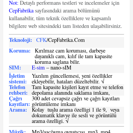
Not
:
Detaylı performans testleri ve incelemeler için
CepFabrika
sayfasındaki arama bölümünü
kullanabilir, tüm teknik özelliklere ve kapsamlı
bilgilere web sitesindeki tam listeden ulaşabilirsiniz.
Teknoloji:
CFK
/CepFabrika.Com
Koruma:
Kırılmaz cam koruması, darbeye
dayanıklı cam, kılıf ile tam kapasite
koruma saglana bilir.
SIM
:
E-sim
– nano-sIM
İşletim
Yazılım güncellemesi, yeni özellikler
sistemi
:
ekleyebilir, hataları düzeltebilir. √
Telefon
Tam kapasite kişileri kayıt etme ve telefon
rehberi
:
depolama alanında saklama imkanı,
Çağrı
300 adet cevapsiz çağrı ve çağrı kayıtları
kayıtları
:
görüntüleme imkanı
Arama:
Kolay tuşlu arama özelligi 1 ile 9, veya
dokumatik klavye ile sesli ve görüntülü
arama özelligi. √
Müzik:
Mp3/aac/wma oynatıcısı, mp3, mp4