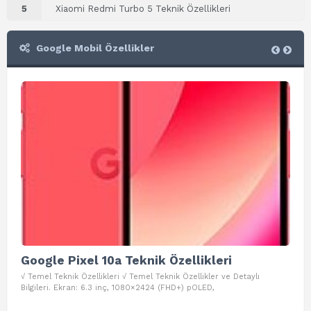
5
Xiaomi Redmi Turbo 5 Teknik Özellikleri
Google Mobil Özellikler
Google Pixel 10a Teknik Özellikleri
Go
√ Temel Teknik Özellikleri √ Temel Teknik Özellikler ve Detaylı
√ Te
Bilgileri. Ekran: 6.3 inç, 1080×2424 (FHD+) pOLED,
ve D