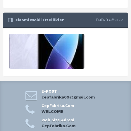
Xiaomi Mobil Özellikler
TÜMÜNÜ GÖSTER
E-POST
cepfabrika09@gmail.com
CepFabrika.Com
WELCOME
Web Site Adresi
CepFabrika.Com