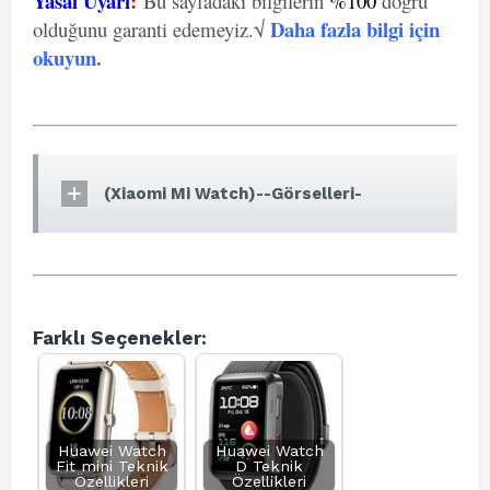
Yasal Uyarı
:
Bu sayfadaki bilgilerin
%100
doğru
Daha fazla bilgi için
olduğunu garanti edemeyiz.√
okuyun
.
(Xiaomi Mi Watch)--Görselleri-
Farklı Seçenekler:
Huawei Watch
Huawei Watch
Fit mini Teknik
D Teknik
Özellikleri
Özellikleri