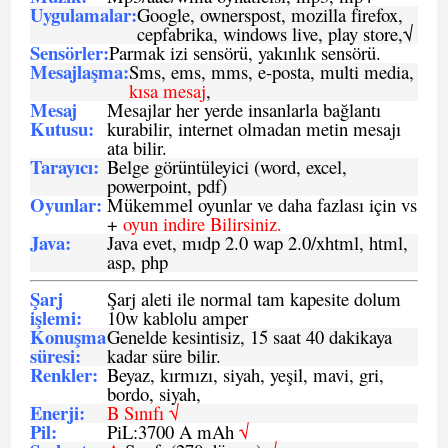
Uygulamalar:
Google, ownerspost, mozilla firefox,
cepfabrika, windows live, play store,√
Sensö
rler
:
Parmak izi sensörü, yakınlık sensörü.
Mesajlaşma
:
Sms, ems, mms, e-posta, multi media,
kısa mesaj
,
Mesaj
Mesajlar her yerde insanlarla bağlantı
Kutusu:
kurabilir, internet olmadan metin mesajı
ata bilir.
Tarayıcı
:
Belge görüntüleyici (word, excel,
powerpoint, pdf)
Oyunlar
:
Mükemmel oyunlar ve daha fazlası için vs
+
oyun indire Bilirsiniz.
Java
:
Java evet, mıdp 2.0 wap 2.0/xhtml, html,
asp, php
Şarj
Şarj aleti ile normal tam kapesite dolum
işlemi
:
10w kablolu amper
Konuşma
Genelde kesintisiz, 15 saat 40 dakikaya
süresi
:
kadar süre bilir.
Renkler:
Beyaz, kırmızı, siyah, yeşil, mavi, gri,
bordo, siyah,
Enerji
:
B Sınıfı √
Pil
:
PiL:3700 A mAh
√