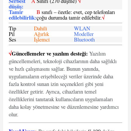
Serbest
A
Sınıfı (270 düşme)
√
düşüş
:
Tamir
B
sınıfı – özetle: evet, cep telefonları
edilebilirlik
:
çoğu durumda tamir edilebilir.
√
Tip
Dahili
WLAN
Pil
Ağırlık
Modeller
Ses
İşlemci
Bluetooth
√
Güncellemeler ve yazılım desteği:
Yazılım
güncellemeleri, teknoloji cihazlarının daha sağlıklı
ve hızlı çalışmasını sağlar. Bunun yanında,
uygulamaların erişebileceği veriler üzerinde daha
fazla kontrol sunan izin seçenekleri gibi yeni
özellikler getirir. Ayrıca, cihazların temel
özelliklerini tanıtarak kullanıcıların uygulamaları
daha kolay yönetmesine ve düzenlemesine yardımcı
olur.