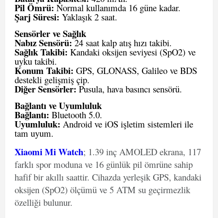
Pil Ömrü:
Normal kullanımda 16 güne kadar.
Şarj Süresi:
Yaklaşık 2 saat.
Sensörler ve Sağlık
Nabız Sensörü:
24 saat kalp atış hızı takibi.
Sağlık Takibi:
Kandaki oksijen seviyesi (SpO2) ve
uyku takibi.
Konum Takibi:
GPS, GLONASS, Galileo ve BDS
destekli gelişmiş çip.
Diğer Sensörler:
Pusula, hava basıncı sensörü.
Bağlantı ve Uyumluluk
Bağlantı:
Bluetooth 5.0.
Uyumluluk:
Android ve iOS işletim sistemleri ile
tam uyum.
Xiaomi Mi Watch
; 1.39 inç AMOLED ekrana, 117
farklı spor moduna ve 16 günlük pil ömrüne sahip
hafif bir akıllı saattir. Cihazda yerleşik GPS, kandaki
oksijen (SpO2) ölçümü ve 5 ATM su geçirmezlik
özelliği bulunur.