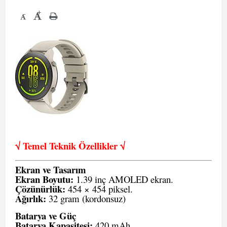
+
-
√ Temel Teknik Öze
llikler √
Ekran ve Tasarım
Ekran Boyutu:
1.39 inç AMOLED ekran.
Çözünürlük:
454 × 454 piksel.
Ağırlık:
32 gram (kordonsuz)
Batarya ve Güç
Batarya Kapasitesi:
420 mAh.