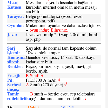
Mesaj
Mesajlar her yerde insanlarla bağlantı
Kutusu:
kurabilir, internet olmadan metin mesajı
ata bilir.
Tarayıcı
:
Belge görüntüleyici (word, excel,
powerpoint, pdf)
Oyunlar
:
Mükemmel oyunlar ve daha fazlası için vs
+
oyun indire Bilirsiniz.
Java
:
Java evet, mıdp 2.0 wap 2.0/xhtml, html,
asp, php
Şarj
Şarj aleti ile normal tam kapesite dolum
işlemi
:
10w kablolu amper
Konuşma
Genelde kesintisiz, 15 saat 40 dakikaya
süresi
:
kadar süre bilir.
Renkler:
Beyaz, kırmızı, siyah, yeşil, mavi, gri,
bordo, siyah,
Enerji
:
B Sınıfı √
Pil
:
PiL:3700 A mAh
√
Serbest
A
Sınıfı (270 düşme)
√
düşüş
:
Tamir
B
sınıfı – özetle: evet, cep telefonları
edilebilirlik
:
çoğu durumda tamir edilebilir.
√
Tip
Dahili
WLAN