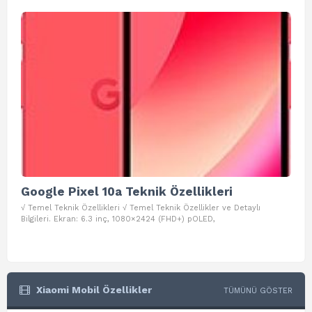
Google Pixel 10a Teknik Özellikleri
Go
√ Temel Teknik Özellikleri √ Temel Teknik Özellikler ve Detaylı
√ Te
Bilgileri. Ekran: 6.3 inç, 1080×2424 (FHD+) pOLED,
ve D
Xiaomi Mobil Özellikler
TÜMÜNÜ GÖSTER