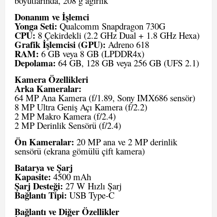
boyutlarında, 208 g ağırlık
Donanım ve İşlemci
Yonga Seti:
Qualcomm Snapdragon 730G
CPU:
8 Çekirdekli (2.2 GHz Dual + 1.8 GHz Hexa)
Grafik İşlemcisi (GPU):
Adreno 618
RAM:
6 GB veya 8 GB (LPDDR4x)
Depolama:
64 GB, 128 GB veya 256 GB (UFS 2.1)
Kamera Özellikleri
Arka Kameralar:
64 MP Ana Kamera (f/1.89, Sony IMX686 sensör)
8 MP Ultra Geniş Açı Kamera (f/2.2)
2 MP Makro Kamera (f/2.4)
2 MP Derinlik Sensörü (f/2.4)
Ön Kameralar:
20 MP ana ve 2 MP derinlik
sensörü (ekrana gömülü çift kamera)
Batarya ve Şarj
Kapasite:
4500 mAh
Şarj Desteği:
27 W Hızlı Şarj
Bağlantı Tipi:
USB Type-C
Bağlantı ve Diğer Özellikler