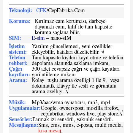
Teknoloji:
CFK
/CepFabrika.Com
Koruma:
Kırılmaz cam koruması, darbeye
dayanıklı cam, kılıf ile tam kapasite
koruma saglana bilir.
SIM
:
E-sim
– nano-sIM
İşletim
Yazılım güncellemesi, yeni özellikler
sistemi
:
ekleyebilir, hataları düzeltebilir. √
Telefon
Tam kapasite kişileri kayıt etme ve telefon
rehberi
:
depolama alanında saklama imkanı,
Çağrı
300 adet cevapsiz çağrı ve çağrı kayıtları
kayıtları
:
görüntüleme imkanı
Arama:
Kolay tuşlu arama özelligi 1 ile 9, veya
dokumatik klavye ile sesli ve görüntülü
arama özelligi. √
Müzik:
Mp3/aac/wma oynatıcısı, mp3, mp4
Uygulamalar:
Google, ownerspost, mozilla firefox,
cepfabrika, windows live, play store,√
Sensö
rler
:
Parmak izi sensörü, yakınlık sensörü.
Mesajlaşma
:
Sms, ems, mms, e-posta, multi media,
kısa mesaj
,