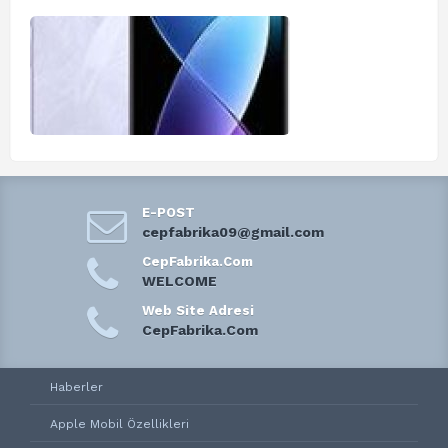
E-POST
cepfabrika09@gmail.com
CepFabrika.Com
WELCOME
Web Site Adresi
CepFabrika.Com
Haberler
Apple Mobil Özellikleri