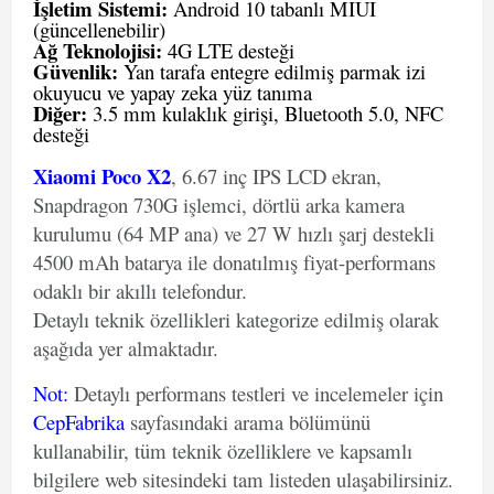
İşletim Sistemi:
Android 10 tabanlı MIUI
(güncellenebilir)
Ağ Teknolojisi:
4G LTE desteği
Güvenlik:
Yan tarafa entegre edilmiş parmak izi
okuyucu ve yapay zeka yüz tanıma
Diğer:
3.5 mm kulaklık girişi, Bluetooth 5.0, NFC
desteği
Xiaomi Poco X2
, 6.67 inç IPS LCD ekran,
Snapdragon 730G işlemci, dörtlü arka kamera
kurulumu (64 MP ana) ve 27 W hızlı şarj destekli
4500 mAh batarya ile donatılmış fiyat-performans
odaklı bir akıllı telefondur.
Detaylı teknik özellikleri kategorize edilmiş olarak
aşağıda yer almaktadır.
Not
:
Detaylı performans testleri ve incelemeler için
CepFabrika
sayfasındaki arama bölümünü
kullanabilir, tüm teknik özelliklere ve kapsamlı
bilgilere web sitesindeki tam listeden ulaşabilirsiniz.