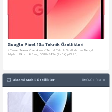
Google Pixel 10a Teknik Özellikleri
Go
√ Temel Teknik Özellikleri √ Temel Teknik Özellikler ve Detaylı
√ Te
Bilgileri. Ekran: 6.3 inç, 1080×2424 (FHD+) pOLED,
ve D
Xiaomi Mobil Özellikler
TÜMÜNÜ GÖSTER