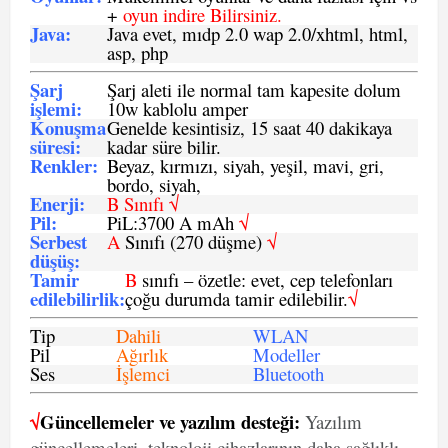
+
oyun indire Bilirsiniz.
Java
:
Java evet, mıdp 2.0 wap 2.0/xhtml, html,
asp, php
Şarj
Şarj aleti ile normal tam kapesite dolum
işlemi
:
10w kablolu amper
Konuşma
Genelde kesintisiz, 15 saat 40 dakikaya
süresi
:
kadar süre bilir.
Renkler:
Beyaz, kırmızı, siyah, yeşil, mavi, gri,
bordo, siyah,
Enerji
:
B Sınıfı √
Pil
:
PiL:3700 A mAh
√
Serbest
A
Sınıfı (270 düşme)
√
düşüş
:
Tamir
B
sınıfı – özetle: evet, cep telefonları
edilebilirlik
:
çoğu durumda tamir edilebilir.
√
Tip
Dahili
WLAN
Pil
Ağırlık
Modeller
Ses
İşlemci
Bluetooth
√
Güncellemeler ve yazılım desteği:
Yazılım
güncellemeleri, teknoloji cihazlarının daha sağlıklı