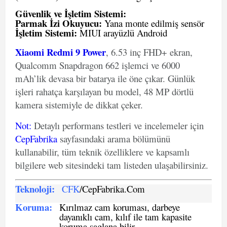
Güvenlik ve İşletim Sistemi:
Parmak İzi Okuyucu:
Yana monte edilmiş sensör
İşletim Sistemi:
MIUI arayüzlü Android
Xiaomi Redmi 9 Power
, 6.53 inç FHD+ ekran,
Qualcomm Snapdragon 662 işlemci ve 6000
mAh’lik devasa bir batarya ile öne çıkar. Günlük
işleri rahatça karşılayan bu model, 48 MP dörtlü
kamera sistemiyle de dikkat çeker.
Not
:
Detaylı performans testleri ve incelemeler için
CepFabrika
sayfasındaki arama bölümünü
kullanabilir, tüm teknik özelliklere ve kapsamlı
bilgilere web sitesindeki tam listeden ulaşabilirsiniz.
Teknoloji:
CFK
/CepFabrika.Com
Koruma:
Kırılmaz cam koruması, darbeye
dayanıklı cam, kılıf ile tam kapasite
koruma saglana bilir.