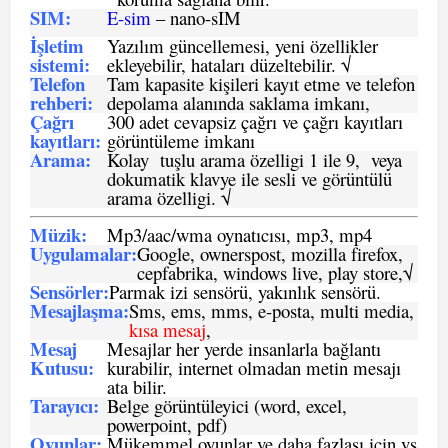
SIM
:
E-sim
– nano-sIM
İşletim
Yazılım güncellemesi, yeni özellikler
sistemi
:
ekleyebilir, hataları düzeltebilir. √
Telefon
Tam kapasite kişileri kayıt etme ve telefon
rehberi
:
depolama alanında saklama imkanı,
Çağrı
300 adet cevapsiz çağrı ve çağrı kayıtları
kayıtları
:
görüntüleme imkanı
Arama:
Kolay tuşlu arama özelligi 1 ile 9, veya
dokumatik klavye ile sesli ve görüntülü
arama özelligi. √
Müzik:
Mp3/aac/wma oynatıcısı, mp3, mp4
Uygulamalar:
Google, ownerspost, mozilla firefox,
cepfabrika, windows live, play store,√
Sensö
rler
:
Parmak izi sensörü, yakınlık sensörü.
Mesajlaşma
:
Sms, ems, mms, e-posta, multi media,
kısa mesaj
,
Mesaj
Mesajlar her yerde insanlarla bağlantı
Kutusu:
kurabilir, internet olmadan metin mesajı
ata bilir.
Tarayıcı
:
Belge görüntüleyici (word, excel,
powerpoint, pdf)
Oyunlar
:
Mükemmel oyunlar ve daha fazlası için vs