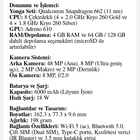
Donanım ve İşlemci:
Yonga Seti:
Qualcomm Snapdragon 662 (11 nm)
CPU:
8 Çekirdekli (4 × 2.0 GHz Kryo 260 Gold ve
4 × 1.8 GHz Kryo 260 Silver)
GPU:
Adreno 610
RAM/Depolama:
4 GB RAM ve 64 GB / 128 GB
dahili depolama seçenekleri (microSD ile
artırılabilir)
Kamera Sistemi:
Arka Kamera:
48 MP (Ana), 8 MP (Ultra geniş
açı), 2 MP (Makro) ve 2 MP (Derinlik)
Ön Kamera:
8 MP, f/2.0
Batarya ve Şarj:
Kapasite:
6000 mAh (Lityum İyon)
Hızlı Şarj:
18 W
Bağlantılar ve Tasarım:
Boyutlar:
162.3 x 77.3 x 9.6 mm
Ağırlık:
198 gram
Bağlantı Özellikleri:
Wi-Fi 5 (ac), Bluetooth 5.0,
Çift SIM (Dual SIM), Type-C portu, Kızılötesi verici
(IR Blaster) ve 3.5 mm kulaklık girişi