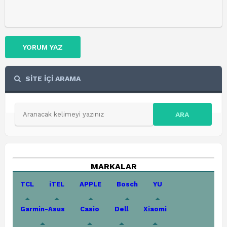
YORUM YAZ
SİTE İÇİ ARAMA
ARA
MARKALAR
TCL
iTEL
APPLE
Bosch
YU
Garmin-Asus
Casio
Dell
Xiaomi