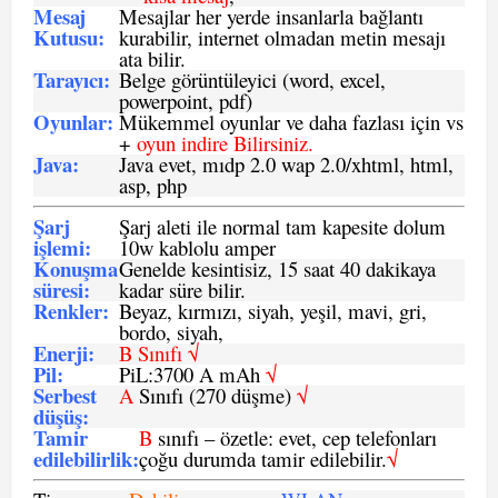
Mesaj
Mesajlar her yerde insanlarla bağlantı
Kutusu:
kurabilir, internet olmadan metin mesajı
ata bilir.
Tarayıcı
:
Belge görüntüleyici (word, excel,
powerpoint, pdf)
Oyunlar
:
Mükemmel oyunlar ve daha fazlası için vs
+
oyun indire Bilirsiniz.
Java
:
Java evet, mıdp 2.0 wap 2.0/xhtml, html,
asp, php
Şarj
Şarj aleti ile normal tam kapesite dolum
işlemi
:
10w kablolu amper
Konuşma
Genelde kesintisiz, 15 saat 40 dakikaya
süresi
:
kadar süre bilir.
Renkler:
Beyaz, kırmızı, siyah, yeşil, mavi, gri,
bordo, siyah,
Enerji
:
B Sınıfı √
Pil
:
PiL:3700 A mAh
√
Serbest
A
Sınıfı (270 düşme)
√
düşüş
:
Tamir
B
sınıfı – özetle: evet, cep telefonları
edilebilirlik
:
çoğu durumda tamir edilebilir.
√