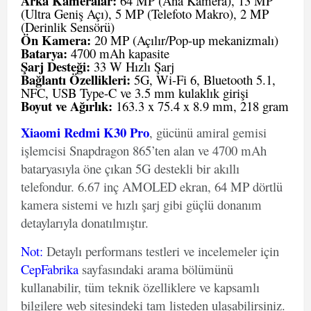
Arka Kameralar:
64 MP (Ana Kamera), 13 MP
(Ultra Geniş Açı), 5 MP (Telefoto Makro), 2 MP
(Derinlik Sensörü)
Ön Kamera:
20 MP (Açılır/Pop-up mekanizmalı)
Batarya:
4700 mAh kapasite
Şarj Desteği:
33 W Hızlı Şarj
Bağlantı Özellikleri:
5G, Wi-Fi 6, Bluetooth 5.1,
NFC, USB Type-C ve 3.5 mm kulaklık girişi
Boyut ve Ağırlık:
163.3 x 75.4 x 8.9 mm, 218 gram
Xiaomi Redmi K30 Pro
, gücünü amiral gemisi
işlemcisi Snapdragon 865’ten alan ve 4700 mAh
bataryasıyla öne çıkan 5G destekli bir akıllı
telefondur. 6.67 inç AMOLED ekran, 64 MP dörtlü
kamera sistemi ve hızlı şarj gibi güçlü donanım
detaylarıyla donatılmıştır.
Not
:
Detaylı performans testleri ve incelemeler için
CepFabrika
sayfasındaki arama bölümünü
kullanabilir, tüm teknik özelliklere ve kapsamlı
bilgilere web sitesindeki tam listeden ulaşabilirsiniz.