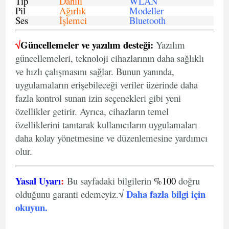
Tip
Dahili
WLAN
Pil
Ağırlık
Modeller
Ses
İşlemci
Bluetooth
√
Güncellemeler ve yazılım desteği:
Yazılım
güncellemeleri, teknoloji cihazlarının daha sağlıklı
ve hızlı çalışmasını sağlar. Bunun yanında,
uygulamaların erişebileceği veriler üzerinde daha
fazla kontrol sunan izin seçenekleri gibi yeni
özellikler getirir. Ayrıca, cihazların temel
özelliklerini tanıtarak kullanıcıların uygulamaları
daha kolay yönetmesine ve düzenlemesine yardımcı
olur.
Yasal Uyarı
:
Bu sayfadaki bilgilerin
%100
doğru
Daha fazla bilgi için
olduğunu garanti edemeyiz.√
okuyun
.