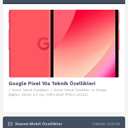
Google Pixel 10a Teknik Özellikleri
Go
√ Temel Teknik Özellikleri √ Temel Teknik Özellikler ve Detaylı
√ Te
Bilgileri. Ekran: 6.3 inç, 1080×2424 (FHD+) pOLED,
ve D
Xiaomi Mobil Özellikler
TÜMÜNÜ GÖSTER