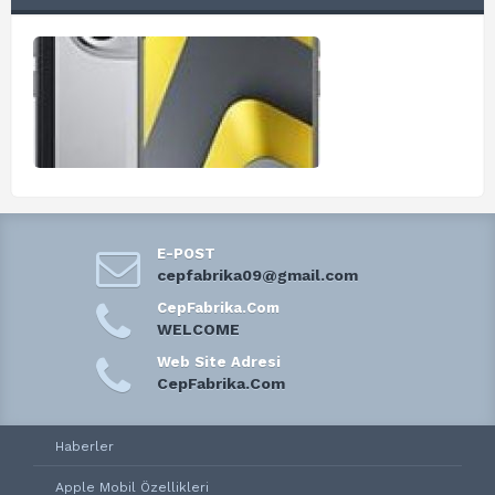
E-POST
cepfabrika09@gmail.com
CepFabrika.Com
WELCOME
Web Site Adresi
CepFabrika.Com
Haberler
Apple Mobil Özellikleri