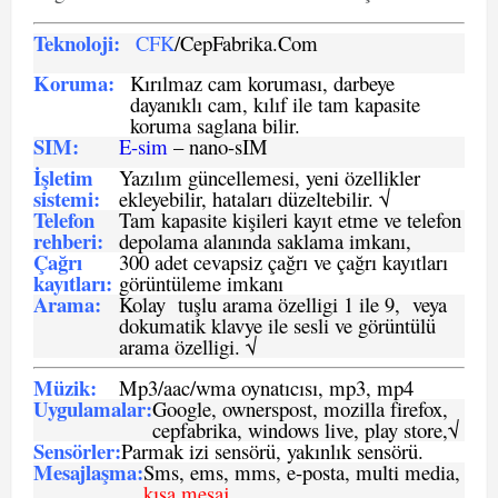
Teknoloji:
CFK
/CepFabrika.Com
Koruma:
Kırılmaz cam koruması, darbeye
dayanıklı cam, kılıf ile tam kapasite
koruma saglana bilir.
SIM
:
E-sim
– nano-sIM
İşletim
Yazılım güncellemesi, yeni özellikler
sistemi
:
ekleyebilir, hataları düzeltebilir. √
Telefon
Tam kapasite kişileri kayıt etme ve telefon
rehberi
:
depolama alanında saklama imkanı,
Çağrı
300 adet cevapsiz çağrı ve çağrı kayıtları
kayıtları
:
görüntüleme imkanı
Arama:
Kolay tuşlu arama özelligi 1 ile 9, veya
dokumatik klavye ile sesli ve görüntülü
arama özelligi. √
Müzik:
Mp3/aac/wma oynatıcısı, mp3, mp4
Uygulamalar:
Google, ownerspost, mozilla firefox,
cepfabrika, windows live, play store,√
Sensö
rler
:
Parmak izi sensörü, yakınlık sensörü.
Mesajlaşma
:
Sms, ems, mms, e-posta, multi media,
kısa mesaj
,