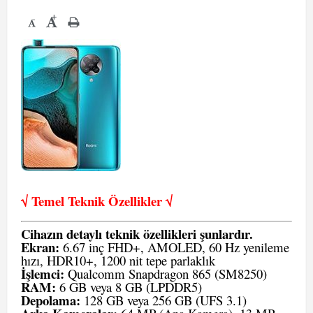
+
-
√ Temel Teknik Öze
llikler √
Cihazın detaylı teknik özellikleri şunlardır.
Ekran:
6.67 inç FHD+, AMOLED, 60 Hz yenileme
hızı, HDR10+, 1200 nit tepe parlaklık
İşlemci:
Qualcomm Snapdragon 865 (SM8250)
RAM:
6 GB veya 8 GB (LPDDR5)
Depolama:
128 GB veya 256 GB (UFS 3.1)