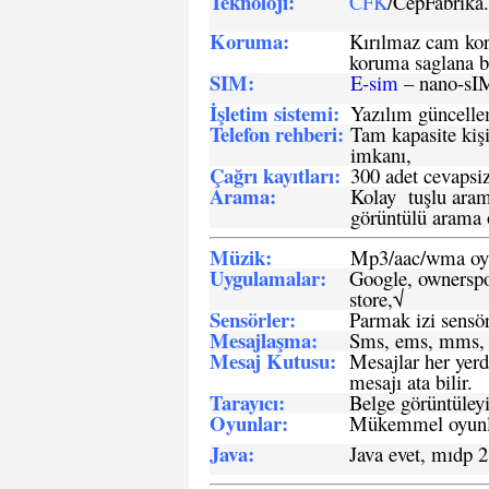
Teknoloji:
CFK
/CepFabrik
Koruma:
Kırılmaz cam koru
koruma saglana bi
SIM
:
E-sim
– nano-sI
İşletim sistemi
:
Yazılım güncelleme
Telefon rehberi
:
Tam kapasite kişi
imkanı,
Çağrı kayıtları
:
300 adet cevapsiz
Arama:
Kolay tuşlu arama
görüntülü arama ö
Müzik:
Mp3/aac/wma oyn
Uygulamalar:
Google, ownerspos
store,√
Sensö
rler
:
Parmak izi sensör
Mesajlaşma
:
Sms, ems, mms, 
Mesaj Kutusu:
Mesajlar her yerd
mesajı ata bilir.
Tarayıcı
:
Belge görüntüleyi
Oyunlar
:
Mükemmel oyunlar
Java
:
Java evet, mıdp 2