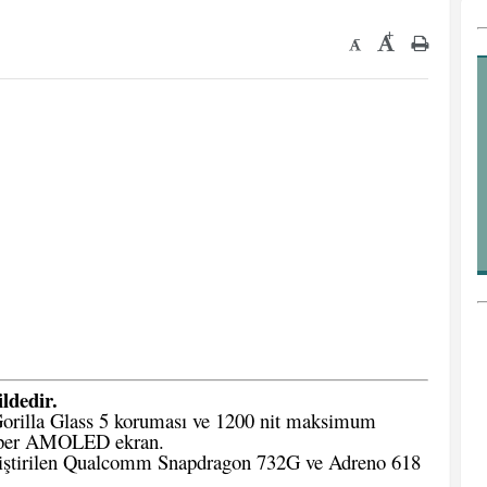
+
-
ldedir.
rilla Glass 5
koruması ve 1200 nit maksimum
Super AMOLED
ekran.
liştirilen Qualcomm Snapdragon 732G
ve Adreno 618