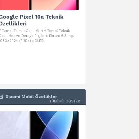
Google Pixel 10a Teknik
Google Pixel 10 Pro 
Özellikleri
Teknik Özellikleri
√ Temel Teknik Özellikleri √ Temel Teknik
√ Temel Teknik Özellikleri √ Goog
Özellikler ve Detaylı Bilgileri. Ekran: 6.3 inç,
Pro Fold Teknik Özellikleri ve Detay
1080×2424 (FHD+) pOLED,
İşlemci: Google Tensor G5
Xiaomi Mobil Özellikler
TÜMÜNÜ GÖSTER