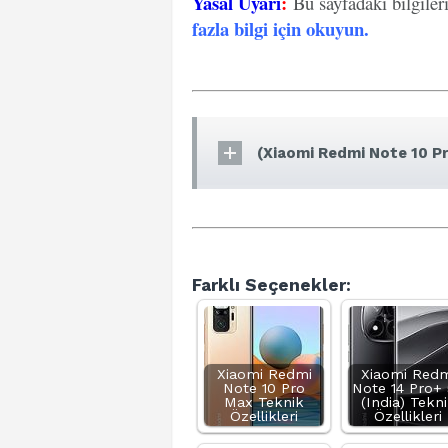
Yasal Uyarı
:
Bu sayfadaki bilgiler
fazla bilgi için okuyun
.
(Xiaomi Redmi Note 10 Pr
Farklı Seçenekler:
Xiaomi Redmi
Xiaomi Redm
Note 10 Pro
Note 14 Pro+
Max Teknik
(India) Tekn
Özellikleri
Özellikleri