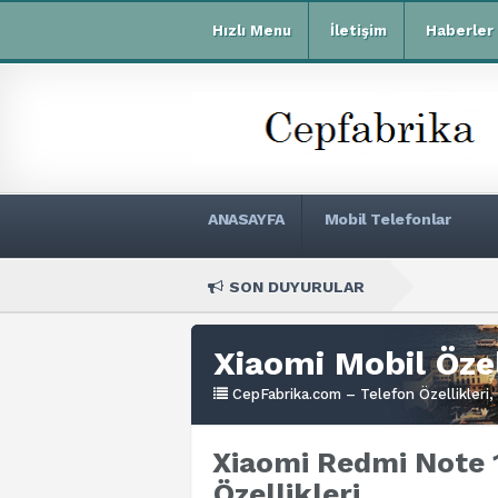
Hızlı Menu
İletişim
Haberler
ANASAYFA
Mobil Telefonlar
SON DUYURULAR
Xiaomi Redm
Xiaomi Mobil Özel
CepFabrika.com – Telefon Özellikleri, 
Xiaomi Redmi Note 1
Özellikleri