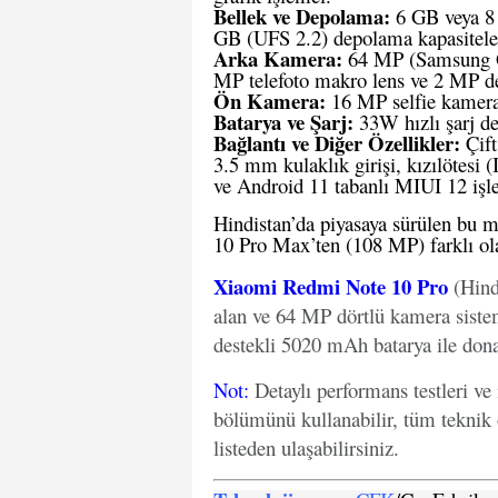
Bellek ve Depolama:
6 GB veya 8
GB (UFS 2.2) depolama kapasitele
Arka Kamera:
64 MP (Samsung GW
MP telefoto makro lens ve 2 MP de
Ön Kamera:
16 MP selfie kamera
Batarya ve Şarj:
33W hızlı şarj
de
Bağlantı ve Diğer Özellikler:
Çift
3.5 mm kulaklık girişi, kızılötesi (I
ve Android 11 tabanlı MIUI 12 işle
Hindistan’da piyasaya sürülen bu
10 Pro Max’ten (108 MP) farklı ol
Xiaomi Redmi Note 10 Pro
(Hind
alan ve 64 MP dörtlü kamera sis
destekli 5020 mAh batarya ile donat
Not
:
Detaylı performans testleri ve
bölümünü kullanabilir, tüm teknik 
listeden ulaşabilirsiniz.