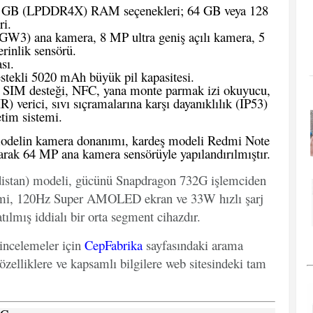
 GB (LPDDR4X) RAM seçenekleri; 64 GB veya 128
ri.
3) ana kamera, 8 MP ultra geniş açılı kamera, 5
rinlik sensörü.
sı.
stekli 5020 mAh büyük pil kapasitesi.
 SIM desteği, NFC, yana monte parmak izi okuyucu,
R) verici, sıvı sıçramalarına karşı dayanıklılık (
IP53
)
tim sistemi.
 modelin kamera donanımı, kardeş modeli Redmi Note
arak 64 MP ana kamera sensörüyle yapılandırılmıştır.
istan) modeli, gücünü Snapdragon 732G işlemciden
temi, 120Hz Super AMOLED ekran ve 33W hızlı şarj
ılmış iddialı bir orta segment cihazdır.
 incelemeler için
CepFabrika
sayfasındaki arama
özelliklere ve kapsamlı bilgilere web sitesindeki tam