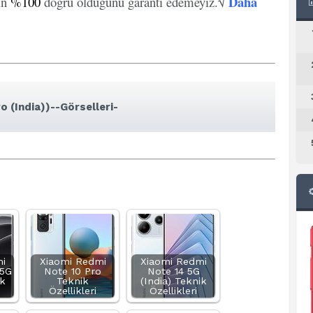
Daha
in
%100
doğru olduğunu garanti edemeyiz.√
o (India))--Görselleri-
i
Xiaomi Redmi
Xiaomi Redmi
 5G
Note 10 Pro
Note 14 5G
ik
Teknik
(India) Teknik
Özellikleri
Özellikleri