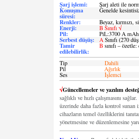
Şarj işlemi
:
Şarj aleti ile n
Konuşma
Genelde kesintisiz
süresi
:
Renkler:
Beyaz, kırmızı, si
Enerji
:
B Sınıfı √
Pil
:
PiL:3700 A mA
Serbest düşüş
:
A
Sınıfı (270 dü
Tamir
B
sınıfı – özetle:
edilebilirlik
:
Tip
Dahili
Pil
Ağırlık
Ses
İşlemci
√
Güncellemeler ve yazılım desteğ
sağlıklı ve hızlı çalışmasını sağlar
üzerinde daha fazla kontrol sunan iz
cihazların temel özelliklerini tanıt
yönetmesine ve düzenlemesine yard