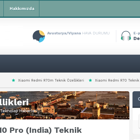
Hakkımızda
Avusturya/Viyana
HAVA DURUMU
E-p
De
i R70m Teknik Özellikleri
Xiaomi Redmi R70 Teknik Özellikleri
Xiaom
likleri
Teknoloji Haberleri
0 Pro (India) Teknik