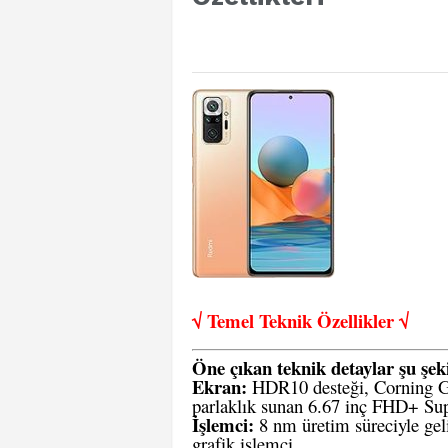
√ Temel Teknik Öze
llikler √
Öne çıkan teknik detaylar şu şeki
Ekran:
HDR10 desteği, Corning Go
parlaklık sunan 6.67 inç FHD+ 
İşlemci:
8 nm üretim süreciyle ge
grafik işlemci.