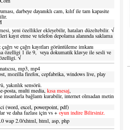
a.Com
ması, darbeye dayanıklı cam, kılıf ile tam kapasite
lir.
M
si, yeni özellikler ekleyebilir, hataları düzeltebilir. √
leri kayıt etme ve telefon depolama alanında saklama
 çağrı ve çağrı kayıtları görüntüleme imkanı
 özelligi 1 ile 9, veya dokumatik klavye ile sesli ve
zelligi. √
atıcısı, mp3, mp4
t, mozilla firefox, cepfabrika, windows live, play
ü, yakınlık sensörü.
e-posta, multi media,
kısa mesaj
,
e insanlarla bağlantı kurabilir, internet olmadan metin
ci (word, excel, powerpoint, pdf)
 ve daha fazlası için vs +
oyun indire Bilirsiniz.
.0 wap 2.0/xhtml, html, asp, php