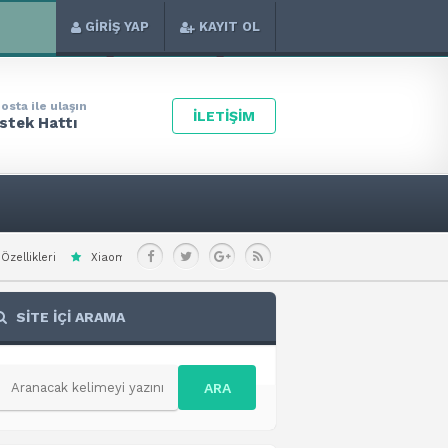
GİRİŞ YAP
KAYIT OL
osta ile ulaşın
İLETİŞİM
stek Hattı
i Redmi Note 15 Special Teknik Özellikleri
Xiaomi Redmi A7 Pro 4G Teknik Ö
SİTE İÇİ ARAMA
ARA