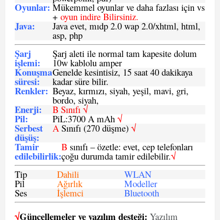
Oyunlar
:
Mükemmel oyunlar ve daha fazlası için vs
+
oyun indire Bilirsiniz.
Java
:
Java evet, mıdp 2.0 wap 2.0/xhtml, html,
asp, php
Şarj
Şarj aleti ile normal tam kapesite dolum
işlemi
:
10w kablolu amper
Konuşma
Genelde kesintisiz, 15 saat 40 dakikaya
süresi
:
kadar süre bilir.
Renkler:
Beyaz, kırmızı, siyah, yeşil, mavi, gri,
bordo, siyah,
Enerji
:
B Sınıfı √
Pil
:
PiL:3700 A mAh
√
Serbest
A
Sınıfı (270 düşme)
√
düşüş
:
Tamir
B
sınıfı – özetle: evet, cep telefonları
edilebilirlik
:
çoğu durumda tamir edilebilir.
√
Tip
Dahili
WLAN
Pil
Ağırlık
Modeller
Ses
İşlemci
Bluetooth
√
Güncellemeler ve yazılım desteği:
Yazılım