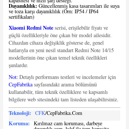
kapasitesi ve hızlı şarj desteği.
Dayanıklılık:
Güncellenmiş kasa tasarımları ile suya
ve toza karşı dayanıklılık (Örn: IP54 / IP64
sertifikaları)
Xiaomi Redmi Note
serisi, erişilebilir fiyatı ve
güçlü özellikleriyle öne çıkan bir model ailesidir.
Cihazdan cihaza değişiklik gösterse de, genel
hatlarıyla en yeni nesil standart Redmi Note 14/15
modellerinin öne çıkan temel teknik özellikleri
şunlardır.
Not
:
Detaylı performans testleri ve incelemeler için
CepFabrika
sayfasındaki arama bölümünü
kullanabilir, tüm teknik özelliklere ve kapsamlı
bilgilere web sitesindeki tam listeden ulaşabilirsiniz.
Teknoloji:
CFK
/CepFabrika.Com
Koruma:
Kırılmaz cam koruması, darbeye
dayanıklı cam, kılıf ile tam kapasite