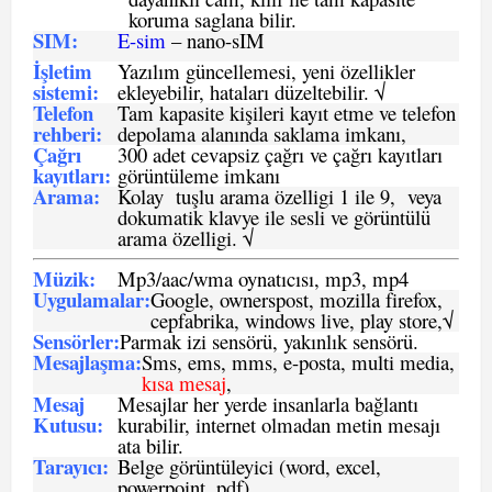
koruma saglana bilir.
SIM
:
E-sim
– nano-sIM
İşletim
Yazılım güncellemesi, yeni özellikler
sistemi
:
ekleyebilir, hataları düzeltebilir. √
Telefon
Tam kapasite kişileri kayıt etme ve telefon
rehberi
:
depolama alanında saklama imkanı,
Çağrı
300 adet cevapsiz çağrı ve çağrı kayıtları
kayıtları
:
görüntüleme imkanı
Arama:
Kolay tuşlu arama özelligi 1 ile 9, veya
dokumatik klavye ile sesli ve görüntülü
arama özelligi. √
Müzik:
Mp3/aac/wma oynatıcısı, mp3, mp4
Uygulamalar:
Google, ownerspost, mozilla firefox,
cepfabrika, windows live, play store,√
Sensö
rler
:
Parmak izi sensörü, yakınlık sensörü.
Mesajlaşma
:
Sms, ems, mms, e-posta, multi media,
kısa mesaj
,
Mesaj
Mesajlar her yerde insanlarla bağlantı
Kutusu:
kurabilir, internet olmadan metin mesajı
ata bilir.
Tarayıcı
:
Belge görüntüleyici (word, excel,
powerpoint, pdf)