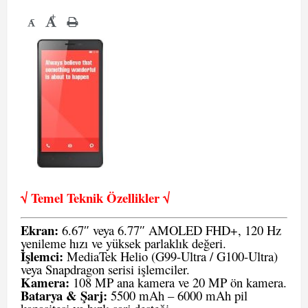
+
-
√ Temel Teknik Öze
llikler √
Ekran:
6.67″ veya 6.77″ AMOLED FHD+, 120 Hz
yenileme hızı ve yüksek parlaklık değeri.
İşlemci:
MediaTek Helio (G99-Ultra / G100-Ultra)
veya Snapdragon serisi işlemciler.
Kamera:
108 MP ana kamera ve 20 MP ön kamera.
Batarya & Şarj:
5500 mAh – 6000 mAh pil