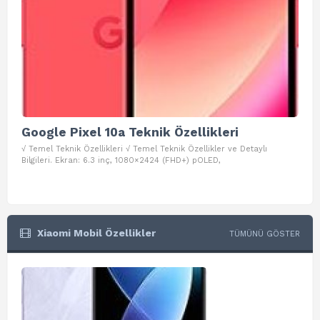
Google Pixel 10a Teknik Özellikleri
Go
√ Temel Teknik Özellikleri √ Temel Teknik Özellikler ve Detaylı
√ Te
Bilgileri. Ekran: 6.3 inç, 1080×2424 (FHD+) pOLED,
ve D
Xiaomi Mobil Özellikler
TÜMÜNÜ GÖSTER