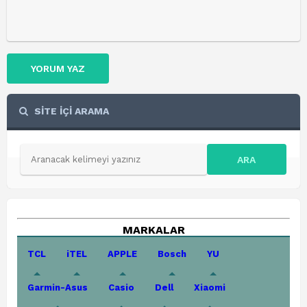
YORUM YAZ
SİTE İÇİ ARAMA
ARA
MARKALAR
TCL
iTEL
APPLE
Bosch
YU
Garmin-Asus
Casio
Dell
Xiaomi