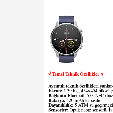
√ Temel Teknik Öze
llikler √
Ayrıntılı teknik özellikleri şunlar
Ekran:
1.39 inç, 454×454 piksel
Bağlantı:
Bluetooth 5.0, NFC (baz
Batarya:
420 mAh kapasite
Dayanıklılık:
5 ATM su geçirmezlik
Sensörler:
Optik nabız sensörü, İv