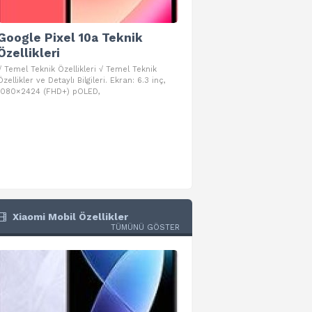
Google Pixel 10a Teknik
Google Pixel 10 Pro 
Özellikleri
Teknik Özellikleri
√ Temel Teknik Özellikleri √ Temel Teknik
√ Temel Teknik Özellikleri √ Goog
Özellikler ve Detaylı Bilgileri. Ekran: 6.3 inç,
Pro Fold Teknik Özellikleri ve Detay
1080×2424 (FHD+) pOLED,
İşlemci: Google Tensor G5
Xiaomi Mobil Özellikler
TÜMÜNÜ GÖSTER