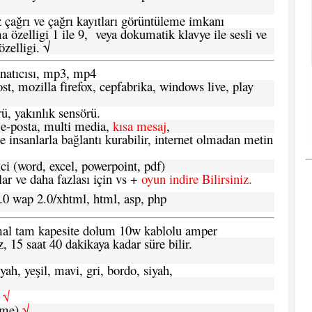
 çağrı ve çağrı kayıtları görüntüleme imkanı
 özelligi 1 ile 9, veya dokumatik klavye ile sesli ve
zelligi. √
atıcısı, mp3, mp4
t, mozilla firefox, cepfabrika, windows live, play
ü, yakınlık sensörü.
e-posta, multi media,
kısa mesaj
,
e insanlarla bağlantı kurabilir, internet olmadan metin
ci (word, excel, powerpoint, pdf)
 ve daha fazlası için vs +
oyun indire Bilirsiniz.
.0 wap 2.0/xhtml, html, asp, php
ormal tam kapesite dolum 10w kablolu amper
, 15 saat 40 dakikaya kadar süre bilir.
yah, yeşil, mavi, gri, bordo, siyah,
h
√
şme)
√