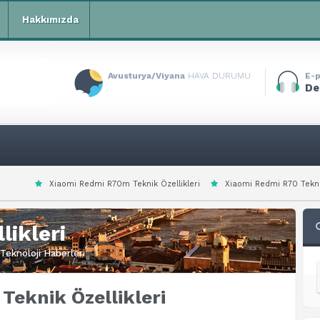
Hakkımızda
Avusturya/Viyana
HAVA DURUMU
E-p
De
edmi R70m Teknik Özellikleri
Xiaomi Redmi R70 Teknik Özellikleri
Xia
likleri
Teknoloji Haberleri
Teknik Özellikleri