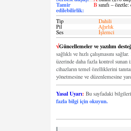
Tamir
B
sınıfı – özetle:
edilebilirlik
:
Tip
Dahili
Pil
Ağırlık
Ses
İşlemci
√
Güncellemeler ve yazılım desteğ
sağlıklı ve hızlı çalışmasını sağlar
üzerinde daha fazla kontrol sunan iz
cihazların temel özelliklerini tanıt
yönetmesine ve düzenlemesine yard
Yasal Uyarı
:
Bu sayfadaki bilgiler
fazla bilgi için okuyun
.