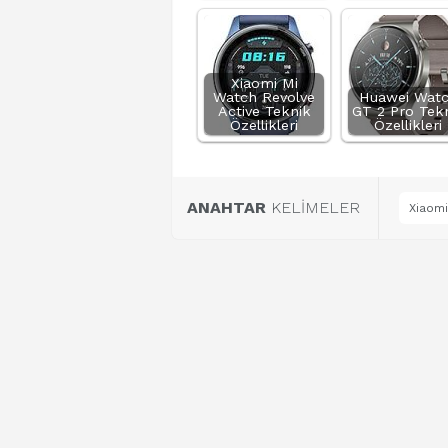
Xiaomi Mi
Watch Revolve
Huawei Wat
Active Teknik
GT 2 Pro Tek
Özellikleri
Özellikleri
ANAHTAR
KELİMELER
Xiaomi