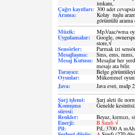
imkanı,
Çağrı kayıtları
:
300 adet cevapsiz
Arama:
Kolay tuşlu arama
görüntülü arama ö
Müzik:
Mp3/aac/wma oyn
Uygulamalar:
Google, ownerspos
store,√
Sensö
rler
:
Parmak izi sensör
Mesajlaşma
:
Sms, ems, mms, 
Mesaj Kutusu:
Mesajlar her yerd
mesajı ata bilir.
Tarayıcı
:
Belge görüntüleyi
Oyunlar
:
Mükemmel oyunlar
Java
:
Java evet, mıdp 2
Şarj işlemi
:
Şarj aleti ile n
Konuşma
Genelde kesintisiz
süresi
:
Renkler:
Beyaz, kırmızı, si
Enerji
:
B Sınıfı √
Pil
:
PiL:3700 A mA
Serbest düşüş
:
A
Sınıfı (270 dü