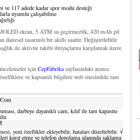
bi ve 117 adede kadar spor modu desteği
larla uyumlu çalışabilme
ğırlığı
AMOLED ekran, 5 ATM su geçirmezlik, 420 mAh pil
airesel tasarımlı bir akıllı saattir. Değiştirilebilir
sağlık ile aktivite takibi ihtiyaçlarını karşılamak üzere
 incelemeler için
CepFabrika
sayfasındaki arama
özelliklere ve kapsamlı bilgilere web sitesindeki tam
a.Com
ması, darbeye dayanıklı cam, kılıf ile tam kapasite
lir.
M
si, yeni özellikler ekleyebilir, hataları düzeltebilir. √
leri kayıt etme ve telefon depolama alanında saklama