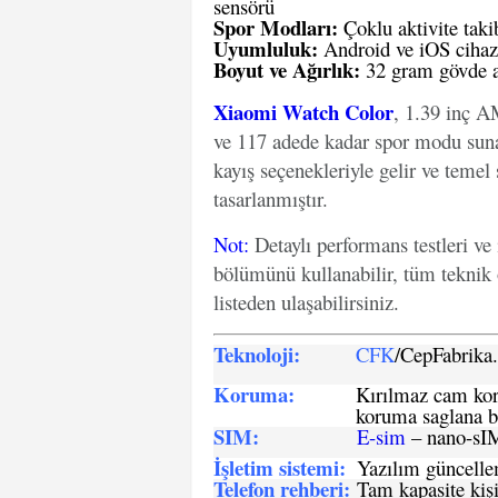
sensörü
Spor Modları:
Çoklu aktivite taki
Uyumluluk:
Android ve iOS cihaz
Boyut ve Ağırlık:
32 gram gövde a
Xiaomi Watch Color
, 1.39 inç 
ve 117 adede kadar spor modu sunan d
kayış seçenekleriyle gelir ve temel 
tasarlanmıştır.
Not
:
Detaylı performans testleri ve
bölümünü kullanabilir, tüm teknik 
listeden ulaşabilirsiniz.
Teknoloji:
CFK
/CepFabrik
Koruma:
Kırılmaz cam koru
koruma saglana bi
SIM
:
E-sim
– nano-sI
İşletim sistemi
:
Yazılım güncelleme
Telefon rehberi
:
Tam kapasite kişi