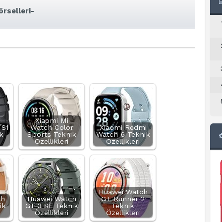
rselleri-
Xiaomi Mi
 S1
Watch Color
Xiaomi Redmi
k
Sports Teknik
Watch 6 Teknik
Özellikleri
Özellikleri
Huawei Watch
ch
Huawei Watch
GT Runner 2
ik
GT 3 SE Teknik
Teknik
Özellikleri
Özellikleri