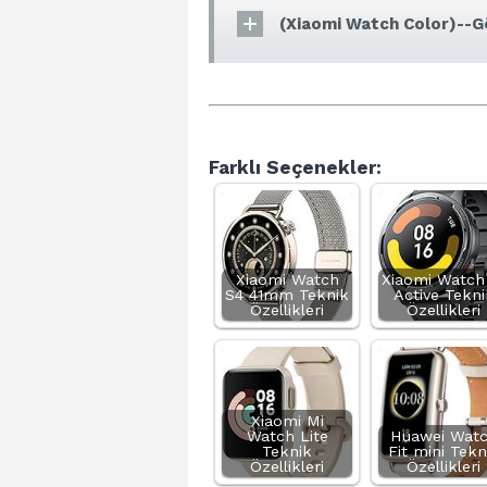
(Xiaomi Watch Color)--Gö
Farklı Seçenekler:
Xiaomi Watch
Xiaomi Watch
S4 41mm Teknik
Active Tekni
Özellikleri
Özellikleri
Xiaomi Mi
Watch Lite
Huawei Wat
Teknik
Fit mini Tekn
Özellikleri
Özellikleri