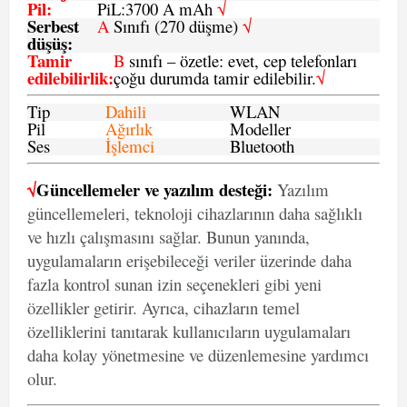
Pil
:
PiL:3700 A mAh
√
Serbest
A
Sınıfı (270 düşme)
√
düşüş
:
Tamir
B
sınıfı – özetle: evet, cep telefonları
edilebilirlik
:
çoğu durumda tamir edilebilir.
√
Tip
Dahili
WLAN
Pil
Ağırlık
Modeller
Ses
İşlemci
Bluetooth
√
Güncellemeler ve yazılım desteği:
Yazılım
güncellemeleri, teknoloji cihazlarının daha sağlıklı
ve hızlı çalışmasını sağlar. Bunun yanında,
uygulamaların erişebileceği veriler üzerinde daha
fazla kontrol sunan izin seçenekleri gibi yeni
özellikler getirir. Ayrıca, cihazların temel
özelliklerini tanıtarak kullanıcıların uygulamaları
daha kolay yönetmesine ve düzenlemesine yardımcı
olur.