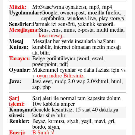
Müzik:
Mp3/aac/wma oynatıcısı, mp3, mp4
Uygulamalar:
Google, ownerspost, mozilla firefox,
cepfabrika, windows live, play store,√
Sensö
rler
:
Parmak izi sensörü, yakınlık sensörü.
Mesajlaşma
:
Sms, ems, mms, e-posta, multi media,
kısa mesaj
,
Mesaj
Mesajlar her yerde insanlarla bağlantı
Kutusu:
kurabilir, internet olmadan metin mesajı
ata bilir.
Tarayıcı
:
Belge görüntüleyici (word, excel,
powerpoint, pdf)
Oyunlar
:
Mükemmel oyunlar ve daha fazlası için vs
+
oyun indire Bilirsiniz.
Java
:
Java evet, mıdp 2.0 wap 2.0/xhtml, html,
asp, php
Şarj
Şarj aleti ile normal tam kapesite dolum
işlemi
:
10w kablolu amper
Konuşma
Genelde kesintisiz, 15 saat 40 dakikaya
süresi
:
kadar süre bilir.
Renkler:
Beyaz, kırmızı, siyah, yeşil, mavi, gri,
bordo, siyah,
Enerji
:
B Sınıfı √