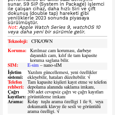
sunar. S9 SiP (System in Package) işlemci
ile çalışan cihaz, daha hızlı Siri ve çift
dokunuş (double tap) hareketi gibi
yeniliklerle 2023 sonunda piyasaya
sürülmüştür.
Not:
Apple Watch Series 9, watchOS 10
veya daha yeni bir sürümle gelir.
Teknoloji:
CFK
/OWN
Koruma:
Kırılmaz cam koruması, darbeye
dayanıklı cam, kılıf ile tam kapasite
koruma saglana bilir.
SIM
:
E-sim
– nano-sIM
İşletim
Yazılım güncellemesi, yeni özellikler
sistemi
:
ekleyebilir, hataları düzeltebilir. √
Telefon
Tam kapasite kişileri kayıt etme ve telefon
rehberi
:
depolama alanında saklama imkanı,
Çağrı
300 adet cevapsiz çağrı ve çağrı kayıtları
kayıtları
:
görüntüleme imkanı
Arama:
Kolay tuşlu arama özelligi 1 ile 9, veya
dokumatik klavye ile sesli ve görüntülü
arama özelligi. √