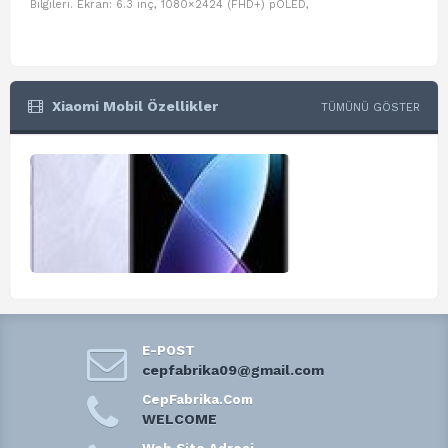
Bilgileri. Ekran: 6.3 inç, 1080×2424 (FHD+) pOLED,
ve D
Xiaomi Mobil Özellikler
TÜMÜNÜ GÖSTER
E-POST
cepfabrika09@gmail.com
CepFabrika.Com
WELCOME