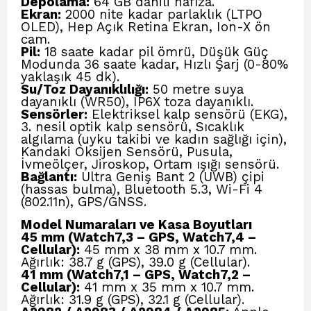
Depolama:
64 GB dahili hafıza.
Ekran:
2000 nite kadar parlaklık (LTPO
OLED), Hep Açık Retina Ekran, Ion-X ön
cam.
Pil:
18 saate kadar pil ömrü, Düşük Güç
Modunda 36 saate kadar, Hızlı Şarj (0-80%
yaklaşık 45 dk).
Su/Toz Dayanıklılığı:
50 metre suya
dayanıklı (WR50), IP6X toza dayanıklı.
Sensörler:
Elektriksel kalp sensörü (EKG),
3. nesil optik kalp sensörü, Sıcaklık
algılama (uyku takibi ve kadın sağlığı için),
Kandaki Oksijen Sensörü, Pusula,
İvmeölçer, Jiroskop, Ortam ışığı sensörü.
Bağlantı:
Ultra Geniş Bant 2 (UWB) çipi
(hassas bulma), Bluetooth 5.3, Wi-Fi 4
(802.11n), GPS/GNSS.
Model Numaraları ve Kasa Boyutları
45 mm (Watch7,3 – GPS, Watch7,4 –
Cellular):
45 mm x 38 mm x 10.7 mm.
Ağırlık: 38.7 g (GPS), 39.0 g (Cellular).
41 mm (Watch7,1 – GPS, Watch7,2 –
Cellular):
41 mm x 35 mm x 10.7 mm.
Ağırlık: 31.9 g (GPS), 32.1 g (Cellular).