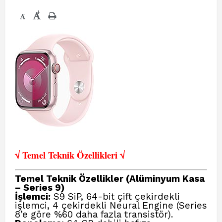
+
-
√ Temel Teknik Öze
llikleri √
Temel Teknik Özellikler (Alüminyum Kasa
– Series 9)
İşlemci:
S9 SiP, 64-bit çift çekirdekli
işlemci, 4 çekirdekli Neural Engine (Series
8’e göre %60 daha fazla transistör).