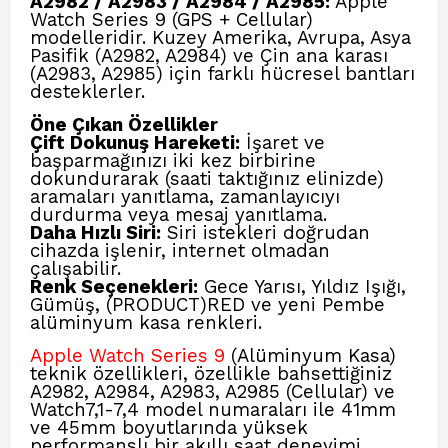
A2982 / A2983 / A2984 / A2985:
Apple
Watch Series 9 (GPS + Cellular)
modelleridir. Kuzey Amerika, Avrupa, Asya
Pasifik (A2982, A2984) ve Çin ana karası
(A2983, A2985) için farklı hücresel bantları
desteklerler.
Öne Çıkan Özellikler
Çift Dokunuş Hareketi:
İşaret ve
başparmağınızı iki kez birbirine
dokundurarak (saati taktığınız elinizde)
aramaları yanıtlama, zamanlayıcıyı
durdurma veya mesaj yanıtlama.
Daha Hızlı Siri:
Siri istekleri doğrudan
cihazda işlenir, internet olmadan
çalışabilir.
Renk Seçenekleri:
Gece Yarısı, Yıldız Işığı,
Gümüş, (PRODUCT)RED ve yeni Pembe
alüminyum kasa renkleri.
Apple Watch Series 9
(Alüminyum Kasa)
teknik özellikleri, özellikle bahsettiğiniz
A2982, A2984, A2983, A2985 (Cellular) ve
Watch7,1-7,4 model numaraları ile 41mm
ve 45mm boyutlarında yüksek
performanslı bir akıllı saat deneyimi