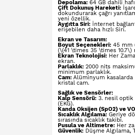
Depolama:
64 GB dahili hafı
Çift Dokunuş Hareketi
:
İşare
dokundurarak çağrı yanıtlam
yeni özellik.
Aygıtta Siri:
İnternet bağlant
erişebilen daha hızlı Siri.
Ekran ve Tasarım:
Boyut Seçenekleri:
45 mm (\
(\(41 \times 35 \times 10.7\)
Ekran Teknolojisi:
Her Zaman
ekran.
Parlaklık:
2000 nits maksimum 
minimum parlaklık.
Cam:
Alüminyum kasalarda I
kristal cam.
Sağlık ve Sensörler:
Kalp Sensörü
:
3. nesil optik
(EKG).
Kanda Oksijen
(SpO2) ve V
Sıcaklık Algılama
:
Geriye dö
sırasında sıcaklık takibi.
Pusula ve Altimetre:
Her za
Güvenlik:
Düşme Algılama, Tr