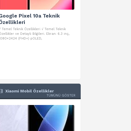
Google Pixel 10a Teknik
Google Pixel 10 Pro 
Özellikleri
Teknik Özellikleri
√ Temel Teknik Özellikleri √ Temel Teknik
√ Temel Teknik Özellikleri √ Goog
Özellikler ve Detaylı Bilgileri. Ekran: 6.3 inç,
Pro Fold Teknik Özellikleri ve Detay
1080×2424 (FHD+) pOLED,
İşlemci: Google Tensor G5
Xiaomi Mobil Özellikler
TÜMÜNÜ GÖSTER