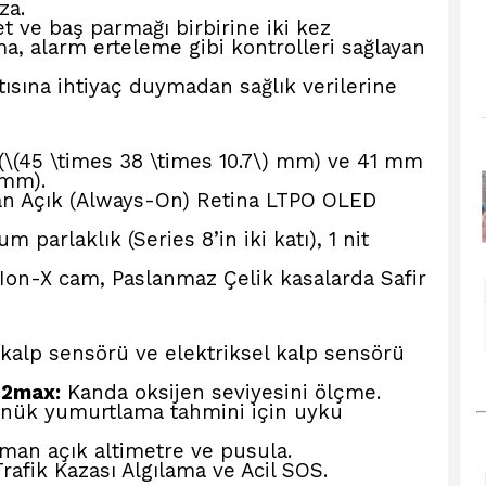
za.
t ve baş parmağı birbirine iki kez
a, alarm erteleme gibi kontrolleri sağlayan
ısına ihtiyaç duymadan sağlık verilerine
(45 \times 38 \times 10.7\) mm) ve 41 mm
 mm).
 Açık (Always-On) Retina LTPO OLED
parlaklık (Series 8’in iki katı), 1 nit
on-X cam, Paslanmaz Çelik kasalarda Safir
 kalp sensörü ve elektriksel kalp sensörü
O2max:
Kanda oksijen seviyesini ölçme.
nük yumurtlama tahmini için uyku
man açık altimetre ve pusula.
afik Kazası Algılama ve Acil SOS.