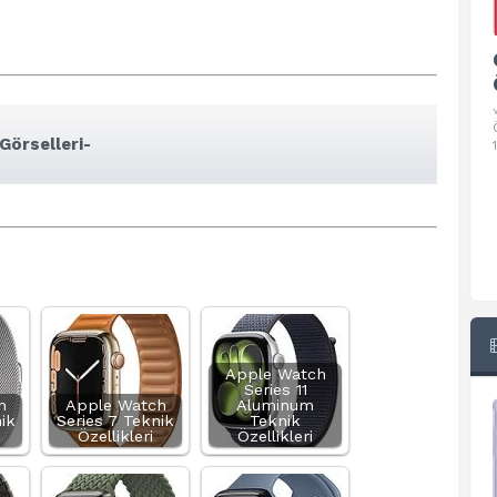
Google Pixel 10 Pro Teknik
Özellikleri
√ Temel Teknik Özellikleri √ Temel Teknik
Özellikler ve Detaylı Bilgileri. Ekran: 6.3 inç,
Görselleri-
1280 x 2856 piksel, 120 Hz LTPO
Apple Watch
Series 11
h
Apple Watch
Aluminum
ik
Series 7 Teknik
Teknik
Özellikleri
Özellikleri