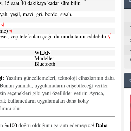
, 15 saat 40 dakikaya kadar süre bilir.
yah, yeşil, mavi, gri, bordo, siyah,
h
√
şme)
√
 evet, cep telefonları çoğu durumda tamir edilebilir.
√
WLAN
Modeller
Bluetooth
i:
Yazılım güncellemeleri, teknoloji cihazlarının daha
. Bunun yanında, uygulamaların erişebileceği veriler
in seçenekleri gibi yeni özellikler getirir. Ayrıca,
arak kullanıcıların uygulamaları daha kolay
ımcı olur.
Daha
in
%100
doğru olduğunu garanti edemeyiz.√