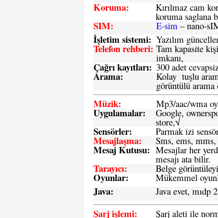
Koruma:
Kırılmaz cam koru
koruma saglana bi
SIM
:
E-sim
– nano-sI
İşletim sistemi
:
Yazılım güncelleme
Telefon rehberi
:
Tam kapasite kişi
imkanı,
Çağrı kayıtları
:
300 adet cevapsiz
Arama:
Kolay tuşlu arama
görüntülü arama ö
Müzik:
Mp3/aac/wma oyn
Uygulamalar:
Google, ownerspos
store,√
Sensö
rler
:
Parmak izi sensör
Mesajlaşma
:
Sms, ems, mms, 
Mesaj Kutusu:
Mesajlar her yerd
mesajı ata bilir.
Tarayıcı
:
Belge görüntüleyi
Oyunlar
:
Mükemmel oyunlar
Java
:
Java evet, mıdp 2
Şarj işlemi
:
Şarj aleti ile n