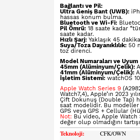
Bağlantı ve Pil:
Ultra Geniş Bant
(UWB):
iPh
hassas konum bulma.
Bluetooth ve Wi-Fi:
Bluetoot
Pil Ömrü:
18 saate kadar “t
saate kadar.
Hızlı Şarj:
Yaklaşık 45 dakika
Suya/Toza Dayanıklılık:
50 m
toz direnci.
Model Numaraları ve Uyum
45mm (Alüminyum/Çelik):
A
41mm (Alüminyum/Çelik):
A
İşletim Sistemi:
watchOS 10 
Apple Watch Series 9
(A2982
Watch7,4), Apple’ın 2023 yıl
Çift Dokunuş
(Double Tap) ha
saat modelidir. Bu modelle
GPS veya GPS + Cellular (Hüc
Not:
Bu video, Apple Watch S
değer olup olmadığını tartışı
Teknoloji:
CFK
/OWN