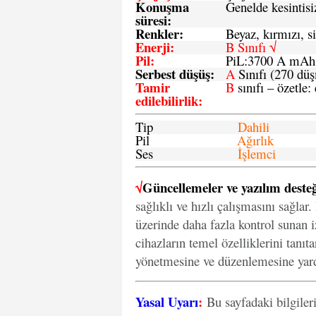
Konuşma
Genelde kesintisiz
süresi
:
Renkler:
Beyaz, kırmızı, si
Enerji
:
B Sınıfı √
Pil
:
PiL:3700 A mA
Serbest düşüş
:
A
Sınıfı (270 dü
Tamir
B
sınıfı – özetle:
edilebilirlik
:
Tip
Dahili
Pil
Ağırlık
Ses
İşlemci
√
Güncellemeler ve yazılım desteğ
sağlıklı ve hızlı çalışmasını sağlar
üzerinde daha fazla kontrol sunan iz
cihazların temel özelliklerini tanıt
yönetmesine ve düzenlemesine yard
Yasal Uyarı
:
Bu sayfadaki bilgiler