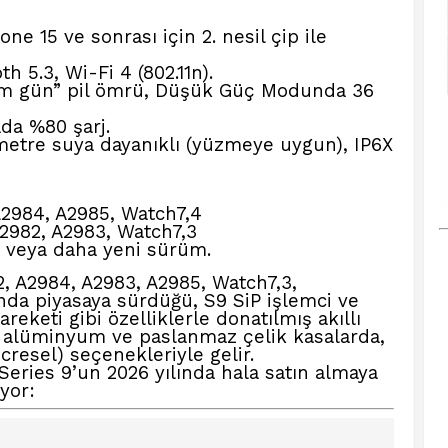
one 15 ve sonrası için 2. nesil çip ile
h 5.3, Wi-Fi 4 (802.11n).
üm gün” pil ömrü, Düşük Güç Modunda 36
da %80 şarj.
etre suya dayanıklı (yüzmeye uygun), IP6X
2984, A2985, Watch7,4
2982, A2983, Watch7,3
veya daha yeni sürüm.
, A2984, A2983, A2985, Watch7,3,
ında piyasaya sürdüğü, S9 SiP işlemci ve
reketi gibi özelliklerle donatılmış akıllı
r alüminyum ve paslanmaz çelik kasalarda,
resel) seçenekleriyle gelir.
eries 9’un 2026 yılında hala satın almaya
yor: