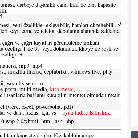
ması, darbeye dayanıklı cam, kılıf ile tam kapasite
lir.
M
si, yeni özellikler ekleyebilir, hataları düzeltebilir. √
leri kayıt etme ve telefon depolama alanında saklama
 çağrı ve çağrı kayıtları görüntüleme imkanı
 özelligi 1 ile 9, veya dokumatik klavye ile sesli ve
zelligi. √
atıcısı, mp3, mp4
t, mozilla firefox, cepfabrika, windows live, play
ü, yakınlık sensörü.
e-posta, multi media,
kısa mesaj
,
e insanlarla bağlantı kurabilir, internet olmadan metin
ci (word, excel, powerpoint, pdf)
 ve daha fazlası için vs +
oyun indire Bilirsiniz.
.0 wap 2.0/xhtml, html, asp, php
ormal tam kapesite dolum 10w kablolu amper