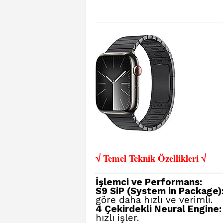
√ Temel Teknik Öze
llikleri √
İşlemci ve Performans:
S9 SiP
(System in Package)
göre daha hızlı ve verimli.
4 Çekirdekli Neural Engine:
hızlı işler.