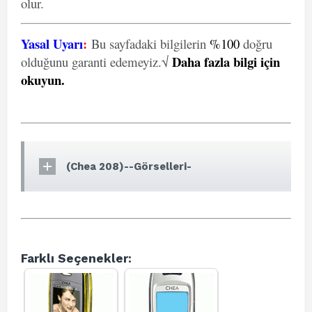
olur.
Yasal Uyarı
:
Bu sayfadaki bilgilerin
%100
doğru
Daha fazla bilgi için
olduğunu garanti edemeyiz.√
okuyun
.
(Chea 208)--Görselleri-
Farklı Seçenekler: