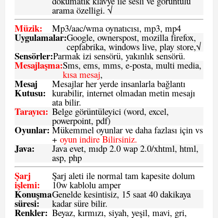
dokumatik klavye ile sesli ve görüntülü
arama özelligi. √
Müzik:
Mp3/aac/wma oynatıcısı, mp3, mp4
Uygulamalar:
Google, ownerspost, mozilla firefox,
cepfabrika, windows live, play store,√
Sensö
rler
:
Parmak izi sensörü, yakınlık sensörü.
Mesajlaşma
:
Sms, ems, mms, e-posta, multi media,
kısa mesaj
,
Mesaj
Mesajlar her yerde insanlarla bağlantı
Kutusu:
kurabilir, internet olmadan metin mesajı
ata bilir.
Tarayıcı
:
Belge görüntüleyici (word, excel,
powerpoint, pdf)
Oyunlar
:
Mükemmel oyunlar ve daha fazlası için vs
+
oyun indire Bilirsiniz.
Java
:
Java evet, mıdp 2.0 wap 2.0/xhtml, html,
asp, php
Şarj
Şarj aleti ile normal tam kapesite dolum
işlemi
:
10w kablolu amper
Konuşma
Genelde kesintisiz, 15 saat 40 dakikaya
süresi
:
kadar süre bilir.
Renkler:
Beyaz, kırmızı, siyah, yeşil, mavi, gri,