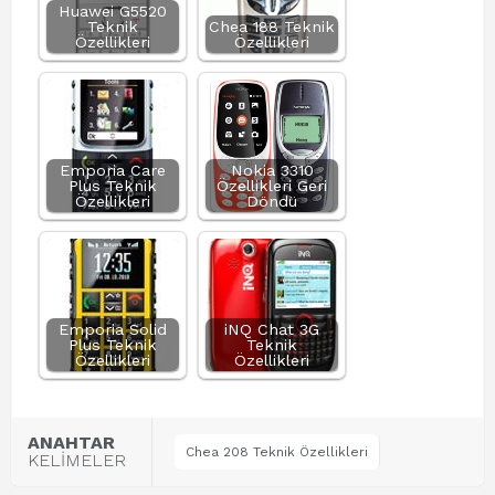
Huawei G5520
Teknik
Chea 188 Teknik
Özellikleri
Özellikleri
Emporia Care
Nokia 3310
Plus Teknik
Özellikleri Geri
Özellikleri
Döndü
Emporia Solid
iNQ Chat 3G
Plus Teknik
Teknik
Özellikleri
Özellikleri
ANAHTAR
Chea 208 Teknik Özellikleri
KELİMELER