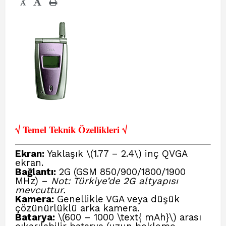
-
√ Temel Teknik Öze
llikleri √
Ekran:
Yaklaşık \(1.77 – 2.4\) inç QVGA
ekran.
Bağlantı:
2G (GSM 850/900/1800/1900
MHz) –
Not: Türkiye’de 2G altyapısı
mevcuttur.
Kamera:
Genellikle VGA veya düşük
çözünürlüklü arka kamera.
Batarya:
\(600 – 1000 \text{ mAh}\) arası