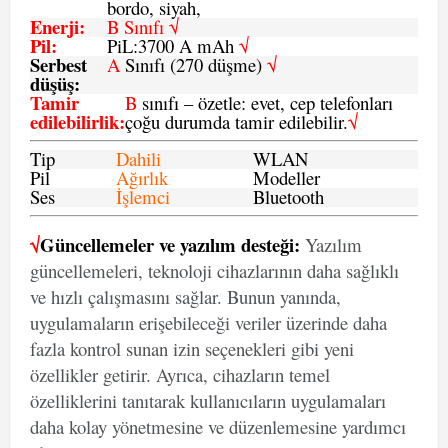
bordo, siyah,
Enerji
:
B Sınıfı √
Pil
:
PiL:3700 A mAh
√
Serbest
A
Sınıfı (270 düşme)
√
düşüş
:
Tamir
B
sınıfı – özetle: evet, cep telefonları
edilebilirlik
:
çoğu durumda tamir edilebilir.
√
Tip
Dahili
WLAN
Pil
Ağırlık
Modeller
Ses
İşlemci
Bluetooth
√
Güncellemeler ve yazılım desteği:
Yazılım
güncellemeleri, teknoloji cihazlarının daha sağlıklı
ve hızlı çalışmasını sağlar. Bunun yanında,
uygulamaların erişebileceği veriler üzerinde daha
fazla kontrol sunan izin seçenekleri gibi yeni
özellikler getirir. Ayrıca, cihazların temel
özelliklerini tanıtarak kullanıcıların uygulamaları
daha kolay yönetmesine ve düzenlemesine yardımcı