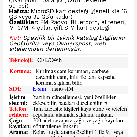
çıkarılabilir batarya (uzun bekleme
süresi).
Hafıza:
MicroSD kart desteği (genellikle 16
GB veya 32 GB’a kadar).
Özellikler:
FM Radyo, Bluetooth, el feneri,
MP3/MP4 çalar, çift SIM kart desteği.
Not:
Spesifik bir teknik katalog bilgilerini
Cepfabrika veya Ownerspost, web
sitelerinden derlenmiştir.
Teknoloji:
CFK
/OWN
Koruma:
Kırılmaz cam koruması, darbeye
dayanıklı cam, kılıf ile tam kapasite
koruma saglana bilir.
SIM
:
E-sim
– nano-sIM
İşletim
Yazılım güncellemesi, yeni özellikler
sistemi
:
ekleyebilir, hataları düzeltebilir. √
Telefon
Tam kapasite kişileri kayıt etme ve telefon
rehberi
:
depolama alanında saklama imkanı,
Çağrı
300 adet cevapsiz çağrı ve çağrı kayıtları
kayıtları
:
görüntüleme imkanı
Arama:
Kolay tuşlu arama özelligi 1 ile 9, veya