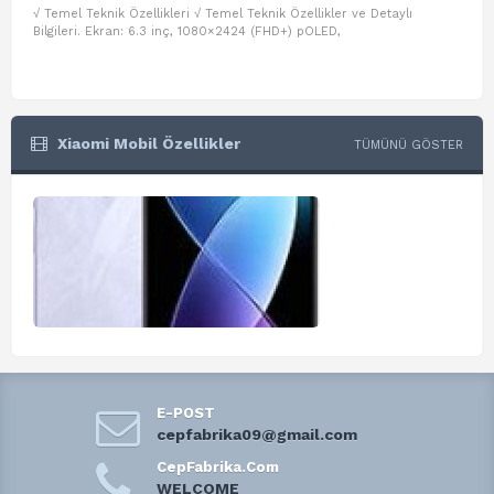
√ Temel Teknik Özellikleri √ Temel Teknik Özellikler ve Detaylı
√ Te
Bilgileri. Ekran: 6.3 inç, 1080×2424 (FHD+) pOLED,
ve D
Xiaomi Mobil Özellikler
TÜMÜNÜ GÖSTER
E-POST
cepfabrika09@gmail.com
CepFabrika.Com
WELCOME