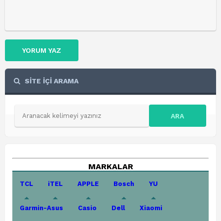
YORUM YAZ
SİTE İÇİ ARAMA
ARA
MARKALAR
TCL
iTEL
APPLE
Bosch
YU
Garmin-Asus
Casio
Dell
Xiaomi