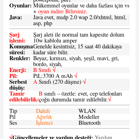
Oyunlar
:
Mükemmel oyunlar ve daha fazlası için vs
+
oyun indire Bilirsiniz.
Java
:
Java evet, mıdp 2.0 wap 2.0/xhtml, html,
asp, php
Şarj
Şarj aleti ile normal tam kapesite dolum
işlemi
:
10w kablolu amper
Konuşma
Genelde kesintisiz, 15 saat 40 dakikaya
süresi
:
kadar süre bilir.
Renkler:
Beyaz, kırmızı, siyah, yeşil, mavi, gri,
bordo, siyah,
Enerji
:
B Sınıfı √
Pil
:
PiL:3700 A mAh
√
Serbest
A
Sınıfı (270 düşme)
√
düşüş
:
Tamir
B
sınıfı – özetle: evet, cep telefonları
edilebilirlik
:
çoğu durumda tamir edilebilir.
√
Tip
Dahili
WLAN
Pil
Ağırlık
Modeller
Ses
İşlemci
Bluetooth
√
Güncellemeler ve yazılım desteği:
Yazılım