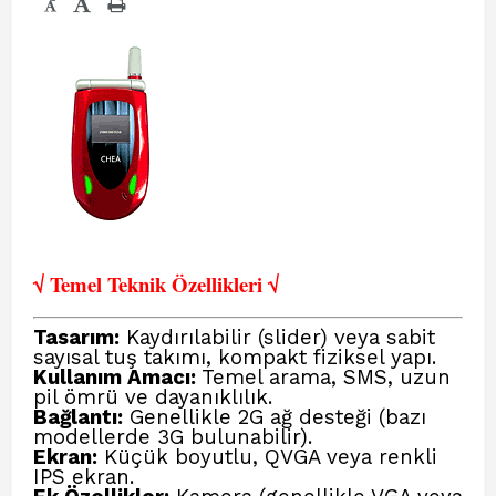
-
√ Temel Teknik Öze
llikleri √
Tasarım:
Kaydırılabilir (slider) veya sabit
sayısal tuş takımı, kompakt fiziksel yapı.
Kullanım Amacı:
Temel arama, SMS, uzun
pil ömrü ve dayanıklılık.
Bağlantı:
Genellikle 2G ağ desteği (bazı
modellerde 3G bulunabilir).
Ekran:
Küçük boyutlu, QVGA veya renkli
IPS ekran.