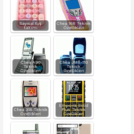
Sayısal tuş
Chea 168 Teknik
takımı
Özellikleri
Chea A90
Chea JMS-110
Teknik
Teknik
Özellikleri
Özellikleri
Emporia Solid
Chea 318 Teknik
Plus Teknik
Özellikleri
Özellikleri