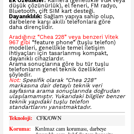
Ek Özellikler:
Kamera (genellikle VGA veya
düşük çözünürlük), el feneri, FM radyo,
Bluetooth, çift SIM kart desteği.
Dayanıklılık:
Sağlam yapıya sahip olup,
darbelere karşı akıllı telefonlara göre
daha dirençlidir.
Aradığınız “Chea 228” veya benzeri Vitek
967 gibi
“feature phone” (tuşlu telefon)
modelleri, genellikle temel iletişim
ihtiyaçları için tasarlanmış kompakt,
dayanıklı cihazlardır.
Arama sonuçlarına göre bu tür tuşlu
telefonların genel teknik özellikleri
şöyledir.
Not:
Spesifik olarak “Chea 228”
markasına dair detaylı teknik veri
sayfasına arama sonuçlarında doğrudan
ulaşılamamıştır. Yukarıdaki bilgiler benzer
teknik yapıdaki tuşlu telefon
standartlarını yansıtmaktadır.
Teknoloji:
CFK
/OWN
Koruma:
Kırılmaz cam koruması, darbeye