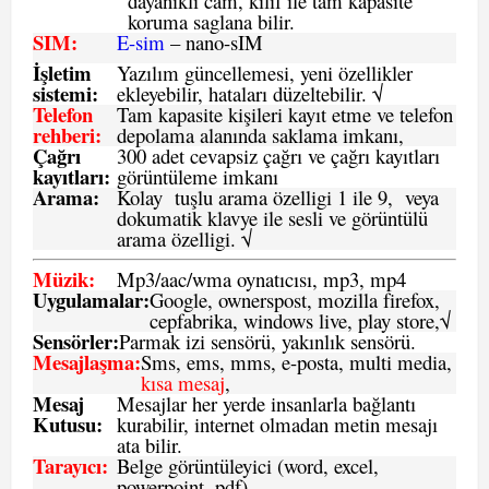
dayanıklı cam, kılıf ile tam kapasite
koruma saglana bilir.
SIM
:
E-sim
– nano-sIM
İşletim
Yazılım güncellemesi, yeni özellikler
sistemi
:
ekleyebilir, hataları düzeltebilir. √
Telefon
Tam kapasite kişileri kayıt etme ve telefon
rehberi
:
depolama alanında saklama imkanı,
Çağrı
300 adet cevapsiz çağrı ve çağrı kayıtları
kayıtları
:
görüntüleme imkanı
Arama:
Kolay tuşlu arama özelligi 1 ile 9, veya
dokumatik klavye ile sesli ve görüntülü
arama özelligi. √
Müzik:
Mp3/aac/wma oynatıcısı, mp3, mp4
Uygulamalar:
Google, ownerspost, mozilla firefox,
cepfabrika, windows live, play store,√
Sensö
rler
:
Parmak izi sensörü, yakınlık sensörü.
Mesajlaşma
:
Sms, ems, mms, e-posta, multi media,
kısa mesaj
,
Mesaj
Mesajlar her yerde insanlarla bağlantı
Kutusu:
kurabilir, internet olmadan metin mesajı
ata bilir.
Tarayıcı
:
Belge görüntüleyici (word, excel,
powerpoint, pdf)