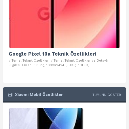
Google Pixel 10a Teknik Özellikleri
Go
√ Temel Teknik Özellikleri √ Temel Teknik Özellikler ve Detaylı
√ Te
Bilgileri. Ekran: 6.3 inç, 1080×2424 (FHD+) pOLED,
ve D
Xiaomi Mobil Özellikler
TÜMÜNÜ GÖSTER