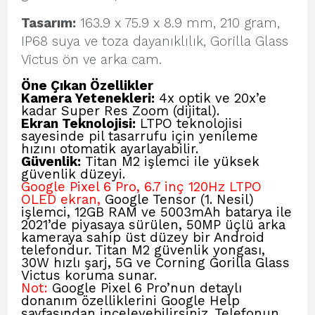
Tasarım:
163.9 x 75.9 x 8.9 mm, 210 gram,
IP68 suya ve toza dayanıklılık, Gorilla Glass
Victus ön ve arka cam.
Öne Çıkan Özellikler
Kamera Yetenekleri:
4x optik ve 20x’e
kadar Super Res Zoom (dijital).
Ekran Teknolojisi:
LTPO teknolojisi
sayesinde pil tasarrufu için yenileme
hızını otomatik ayarlayabilir.
Güvenlik:
Titan M2 işlemci ile yüksek
güvenlik düzeyi.
Google Pixel 6 Pro, 6.7 inç 120Hz LTPO
OLED ekran,
Google Tensor (1. Nesil)
işlemci, 12GB RAM ve 5003mAh batarya ile
2021’de piyasaya sürülen, 50MP üçlü arka
kameraya sahip üst düzey bir Android
telefondur. Titan M2 güvenlik yongası,
30W hızlı şarj, 5G ve Corning Gorilla Glass
Victus koruma sunar.
Not:
Google Pixel 6 Pro’nun detaylı
donanım özelliklerini Google Help
sayfasından inceleyebilirsiniz. Telefonun