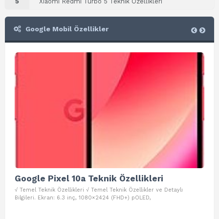
5
Xiaomi Redmi Turbo 5 Teknik Özellikleri
Google Mobil Özellikler
Google Pixel 10a Teknik Özellikleri
Go
√ Temel Teknik Özellikleri √ Temel Teknik Özellikler ve Detaylı
√ Te
Bilgileri. Ekran: 6.3 inç, 1080×2424 (FHD+) pOLED,
ve D