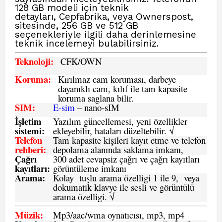
128 GB modeli için teknik
detayları, Cepfabrika, veya Ownerspost,
sitesinde, 256 GB ve 512 GB
seçenekleriyle ilgili daha derinlemesine
teknik incelemeyi bulabilirsiniz.
Teknoloji:
CFK
/OWN
Koruma:
Kırılmaz cam koruması, darbeye
dayanıklı cam, kılıf ile tam kapasite
koruma saglana bilir.
SIM
:
E-sim
– nano-sIM
İşletim
Yazılım güncellemesi, yeni özellikler
sistemi
:
ekleyebilir, hataları düzeltebilir. √
Telefon
Tam kapasite kişileri kayıt etme ve telefon
rehberi
:
depolama alanında saklama imkanı,
Çağrı
300 adet cevapsiz çağrı ve çağrı kayıtları
kayıtları
:
görüntüleme imkanı
Arama:
Kolay tuşlu arama özelligi 1 ile 9, veya
dokumatik klavye ile sesli ve görüntülü
arama özelligi. √
Müzik:
Mp3/aac/wma oynatıcısı, mp3, mp4