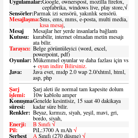
Uygulamalar:
Google, ownerspost, mozilla firefox,
cepfabrika, windows live, play store,√
Sensö
rler
:
Parmak izi sensörü, yakınlık sensörü.
Mesajlaşma
:
Sms, ems, mms, e-posta, multi media,
kısa mesaj
,
Mesaj
Mesajlar her yerde insanlarla bağlantı
Kutusu:
kurabilir, internet olmadan metin mesajı
ata bilir.
Tarayıcı
:
Belge görüntüleyici (word, excel,
powerpoint, pdf)
Oyunlar
:
Mükemmel oyunlar ve daha fazlası için vs
+
oyun indire Bilirsiniz.
Java
:
Java evet, mıdp 2.0 wap 2.0/xhtml, html,
asp, php
Şarj
Şarj aleti ile normal tam kapesite dolum
işlemi
:
10w kablolu amper
Konuşma
Genelde kesintisiz, 15 saat 40 dakikaya
süresi
:
kadar süre bilir.
Renkler:
Beyaz, kırmızı, siyah, yeşil, mavi, gri,
bordo, siyah,
Enerji
:
B Sınıfı √
Pil
:
PiL:3700 A mAh
√
Serbest
A
Sınıfı (270 düşme)
√