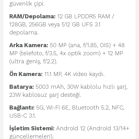
güvenlik çipi.
RAM/Depolama:
12 GB LPDDR5 RAM /
128GB, 256GB veya 512 GB UFS 3.1
depolama.
Arka Kamera:
50 MP (ana, f/1.85, OIS) + 48
MP (telefoto, f/3.5, 4x optik zoom) + 12 MP
(ultra geniş, f/2.2).
Ön Kamera:
11.1 MP, 4K video kaydı.
Batarya:
5003 mAh, 30W kablolu hızlı şarj,
23W kablosuz şarj desteği.
Bağlantı:
5G, Wi-Fi 6E, Bluetooth 5.2, NFC,
USB-C 3.1.
İşletim Sistemi:
Android 12 (Android 13/14+
güncellemeleri).