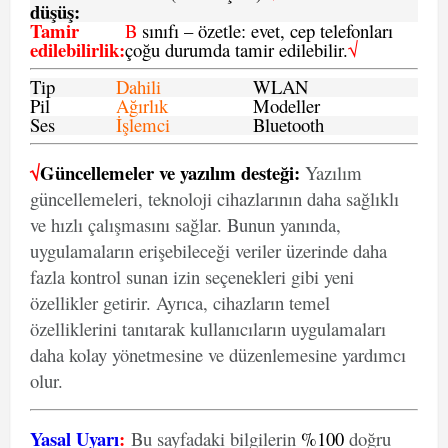
düşüş
:
Tamir
B
sınıfı – özetle: evet, cep telefonları
edilebilirlik
:
çoğu durumda tamir edilebilir.
√
Tip
Dahili
WLAN
Pil
Ağırlık
Modeller
Ses
İşlemci
Bluetooth
√
Güncellemeler ve yazılım desteği:
Yazılım
güncellemeleri, teknoloji cihazlarının daha sağlıklı
ve hızlı çalışmasını sağlar. Bunun yanında,
uygulamaların erişebileceği veriler üzerinde daha
fazla kontrol sunan izin seçenekleri gibi yeni
özellikler getirir. Ayrıca, cihazların temel
özelliklerini tanıtarak kullanıcıların uygulamaları
daha kolay yönetmesine ve düzenlemesine yardımcı
olur.
Yasal Uyarı
:
Bu sayfadaki bilgilerin
%100
doğru