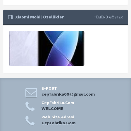
Xiaomi Mobil Özellikler
TÜMÜNÜ GÖSTER
E-POST
cepfabrika09@gmail.com
CepFabrika.Com
WELCOME
Web Site Adresi
CepFabrika.Com