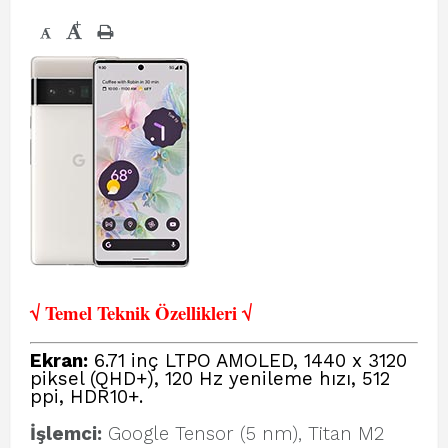
+
-
√ Temel Teknik Öze
llikleri √
Ekran:
6.71 inç LTPO AMOLED, 1440 x 3120
piksel (QHD+), 120 Hz yenileme hızı, 512
ppi, HDR10+.
İşlemci:
Google Tensor (5 nm), Titan M2