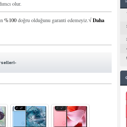
ımcı olur.
Daha
in
%100
doğru olduğunu garanti edemeyiz.√
selleri-