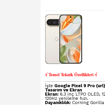
√ Temel Teknik Öze
llikleri √
İşte
Google Pixel 9 Pro (url
Tasarım ve Ekran
Ekran:
6.3 inç LTPO OLED, 12
120Hz yenileme hızı.
Dayanıklılık:
Corning Gorilla 