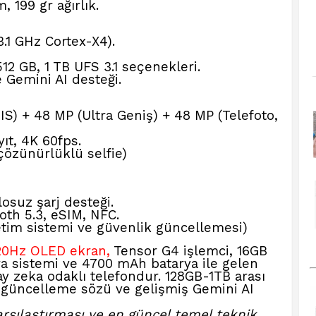
, 199 gr ağırlık.
.1 GHz Cortex-X4).
12 GB, 1 TB UFS 3.1 seçenekleri.
Gemini AI desteği.
S) + 48 MP (Ultra Geniş) + 48 MP (Telefoto,
ıt, 4K 60fps.
özünürlüklü selfie)
osuz şarj desteği.
oth 5.3, eSIM, NFC.
letim sistemi ve güvenlik güncellemesi)
 120Hz OLED ekran,
Tensor G4 işlemci, 16GB
 sistemi ve 4700 mAh batarya ile gelen
y zeka odaklı telefondur. 128GB-1TB arası
 güncelleme sözü ve gelişmiş Gemini AI
karşılaştırması ve en güncel temel teknik