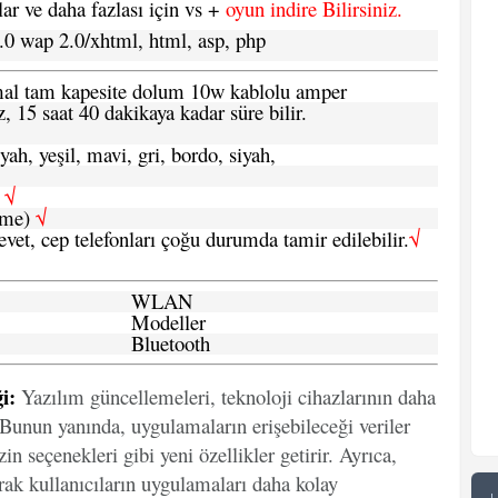
 ve daha fazlası için vs +
oyun indire Bilirsiniz.
.0 wap 2.0/xhtml, html, asp, php
ormal tam kapesite dolum 10w kablolu amper
, 15 saat 40 dakikaya kadar süre bilir.
yah, yeşil, mavi, gri, bordo, siyah,
h
√
şme)
√
 evet, cep telefonları çoğu durumda tamir edilebilir.
√
WLAN
Modeller
Bluetooth
i:
Yazılım güncellemeleri, teknoloji cihazlarının daha
. Bunun yanında, uygulamaların erişebileceği veriler
in seçenekleri gibi yeni özellikler getirir. Ayrıca,
arak kullanıcıların uygulamaları daha kolay