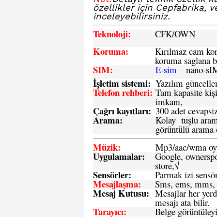
özellikler için Cepfabrika, 
inceleyebilirsiniz.
Teknoloji:
CFK
/OWN
Koruma:
Kırılmaz cam koru
koruma saglana bi
SIM
:
E-sim
– nano-sI
İşletim sistemi
:
Yazılım güncelleme
Telefon rehberi
:
Tam kapasite kişi
imkanı,
Çağrı kayıtları
:
300 adet cevapsiz
Arama:
Kolay tuşlu arama
görüntülü arama ö
Müzik:
Mp3/aac/wma oyn
Uygulamalar:
Google, ownerspos
store,√
Sensö
rler
:
Parmak izi sensör
Mesajlaşma
:
Sms, ems, mms, 
Mesaj Kutusu:
Mesajlar her yerd
mesajı ata bilir.
Tarayıcı
:
Belge görüntüleyi