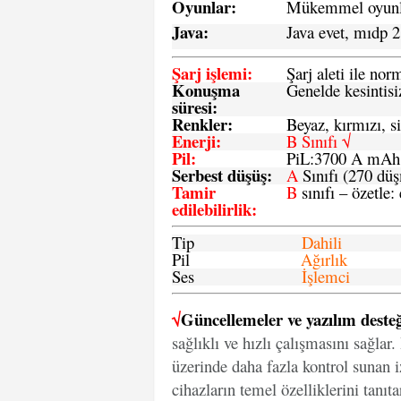
Oyunlar
:
Mükemmel oyunlar
Java
:
Java evet, mıdp 2
Şarj işlemi
:
Şarj aleti ile n
Konuşma
Genelde kesintisiz
süresi
:
Renkler:
Beyaz, kırmızı, si
Enerji
:
B Sınıfı √
Pil
:
PiL:3700 A mA
Serbest düşüş
:
A
Sınıfı (270 dü
Tamir
B
sınıfı – özetle:
edilebilirlik
:
Tip
Dahili
Pil
Ağırlık
Ses
İşlemci
√
Güncellemeler ve yazılım desteğ
sağlıklı ve hızlı çalışmasını sağlar
üzerinde daha fazla kontrol sunan iz
cihazların temel özelliklerini tanıt