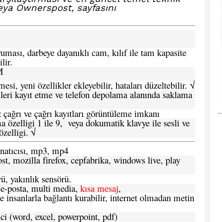
veya Ownerspost, sayfasını
ması, darbeye dayanıklı cam, kılıf ile tam kapasite
lir.
M
si, yeni özellikler ekleyebilir, hataları düzeltebilir. √
leri kayıt etme ve telefon depolama alanında saklama
 çağrı ve çağrı kayıtları görüntüleme imkanı
 özelligi 1 ile 9, veya dokumatik klavye ile sesli ve
zelligi. √
atıcısı, mp3, mp4
t, mozilla firefox, cepfabrika, windows live, play
ü, yakınlık sensörü.
e-posta, multi media,
kısa mesaj
,
e insanlarla bağlantı kurabilir, internet olmadan metin
ci (word, excel, powerpoint, pdf)