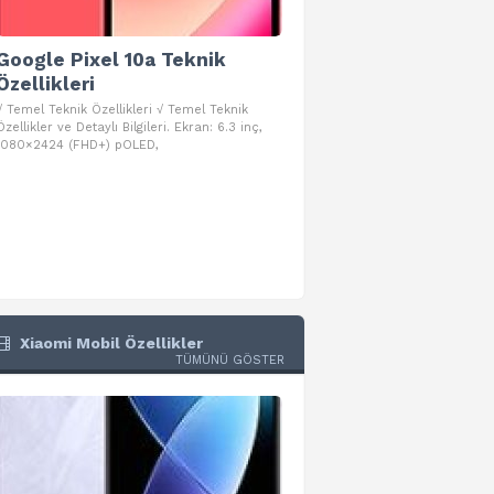
Google Pixel 10a Teknik
Google Pixel 10 Pro 
Özellikleri
Teknik Özellikleri
√ Temel Teknik Özellikleri √ Temel Teknik
√ Temel Teknik Özellikleri √ Goog
Özellikler ve Detaylı Bilgileri. Ekran: 6.3 inç,
Pro Fold Teknik Özellikleri ve Detay
1080×2424 (FHD+) pOLED,
İşlemci: Google Tensor G5
Xiaomi Mobil Özellikler
TÜMÜNÜ GÖSTER