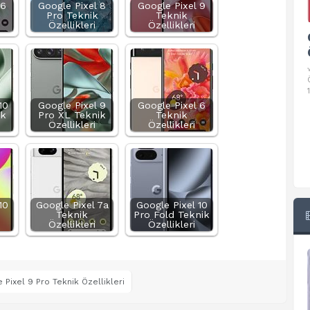
 6
Google Pixel 8
Google Pixel 9
Pro Teknik
Teknik
Özellikleri
Özellikleri
Google Pixel 10 Pro Teknik
Özellikleri
√ Temel Teknik Özellikleri √ Temel Teknik
Özellikler ve Detaylı Bilgileri. Ekran: 6.3 inç,
1280 x 2856 piksel, 120 Hz LTPO
10
Google Pixel 9
Google Pixel 6
ik
Pro XL Teknik
Teknik
Özellikleri
Özellikleri
10
Google Pixel 7a
Google Pixel 10
Teknik
Pro Fold Teknik
Özellikleri
Özellikleri
 Pixel 9 Pro Teknik Özellikleri