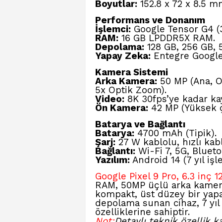
Boyutlar:
152.8 x 72 x 8.5 mm
Performans ve Donanım
İşlemci:
Google Tensor G4 (3
RAM:
16 GB LPDDR5X RAM.
Depolama:
128 GB, 256 GB, 5
Yapay Zeka:
Entegre Google 
Kamera Sistemi
Arka Kamera:
50 MP (Ana, OI
5x Optik Zoom).
Video:
8K 30fps’ye kadar kay
Ön Kamera:
42 MP (Yüksek ç
Batarya ve Bağlantı
Batarya:
4700 mAh (Tipik).
Şarj:
27 W kablolu, hızlı kabl
Bağlantı:
Wi-Fi 7, 5G, Blueto
Yazılım:
Android 14 (7 yıl iş
Google Pixel 9 Pro, 6.3 inç
RAM, 50MP üçlü arka kamera
kompakt, üst düzey bir yapa
depolama sunan cihaz, 7 yıl
özelliklerine sahiptir.
Not:
Detaylı teknik özellik 