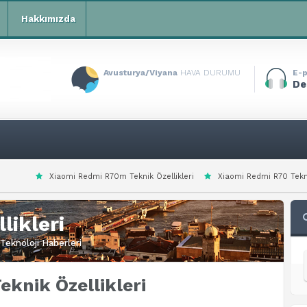
Hakkımızda
Avusturya/Viyana
HAVA DURUMU
E-p
De
Redmi R70m Teknik Özellikleri
Xiaomi Redmi R70 Teknik Özellikleri
X
likleri
Teknoloji Haberleri
eknik Özellikleri