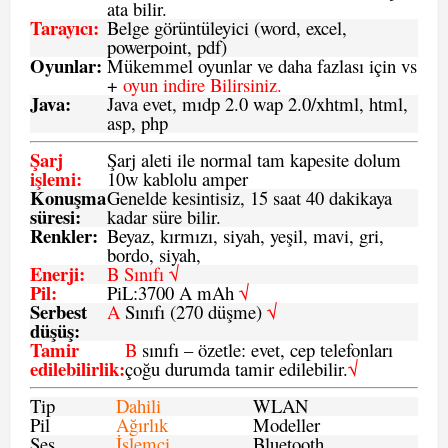
ata bilir.
Tarayıcı
:
Belge görüntüleyici (word, excel,
powerpoint, pdf)
Oyunlar
:
Mükemmel oyunlar ve daha fazlası için vs
+
oyun indire Bilirsiniz.
Java
:
Java evet, mıdp 2.0 wap 2.0/xhtml, html,
asp, php
Şarj
Şarj aleti ile normal tam kapesite dolum
işlemi
:
10w kablolu amper
Konuşma
Genelde kesintisiz, 15 saat 40 dakikaya
süresi
:
kadar süre bilir.
Renkler:
Beyaz, kırmızı, siyah, yeşil, mavi, gri,
bordo, siyah,
Enerji
:
B Sınıfı √
Pil
:
PiL:3700 A mAh
√
Serbest
A
Sınıfı (270 düşme)
√
düşüş
:
Tamir
B
sınıfı – özetle: evet, cep telefonları
edilebilirlik
:
çoğu durumda tamir edilebilir.
√
Tip
Dahili
WLAN
Pil
Ağırlık
Modeller
Ses
İşlemci
Bluetooth