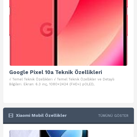
Google Pixel 10a Teknik Özellikleri
Go
√ Temel Teknik Özellikleri √ Temel Teknik Özellikler ve Detaylı
√ Te
Bilgileri. Ekran: 6.3 inç, 1080×2424 (FHD+) pOLED,
ve D
Xiaomi Mobil Özellikler
TÜMÜNÜ GÖSTER