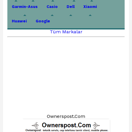
Garmin-Asus
Casio
Dell
Xiaomi
Huawei
Google
Tüm Markalar
Ownerspost.Com