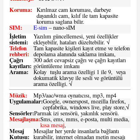
Koruma:
Kırılmaz cam koruması, darbeye
dayanıklı cam, kılıf ile tam kapasite
koruma saglana bilir.
SIM
:
E-sim
– nano-sIM
İşletim
Yazılım güncellemesi, yeni özellikler
sistemi
:
ekleyebilir, hataları düzeltebilir. √
Telefon
Tam kapasite kişileri kayıt etme ve telefon
rehberi
:
depolama alanında saklama imkanı,
Çağrı
300 adet cevapsiz çağrı ve çağrı kayıtları
kayıtları
:
görüntüleme imkanı
Arama:
Kolay tuşlu arama özelligi 1 ile 9, veya
dokumatik klavye ile sesli ve görüntülü
arama özelligi. √
Müzik:
Mp3/aac/wma oynatıcısı, mp3, mp4
Uygulamalar:
Google, ownerspost, mozilla firefox,
cepfabrika, windows live, play store,√
Sensö
rler
:
Parmak izi sensörü, yakınlık sensörü.
Mesajlaşma
:
Sms, ems, mms, e-posta, multi media,
kısa mesaj
,
Mesaj
Mesajlar her yerde insanlarla bağlantı
Kutusu:
kurabilir, internet olmadan metin mesajı