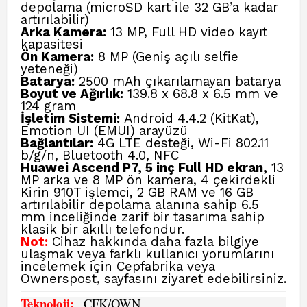
depolama (microSD kart ile 32 GB’a kadar
artırılabilir)
Arka Kamera:
13 MP, Full HD video kayıt
kapasitesi
Ön Kamera:
8 MP (Geniş açılı selfie
yeteneği)
Batarya:
2500 mAh çıkarılamayan batarya
Boyut ve Ağırlık:
139.8 x 68.8 x 6.5 mm ve
124 gram
İşletim Sistemi:
Android 4.4.2 (KitKat),
Emotion UI (EMUI) arayüzü
Bağlantılar:
4G LTE desteği, Wi-Fi 802.11
b/g/n, Bluetooth 4.0, NFC
Huawei Ascend P7, 5 inç Full HD ekran,
13
MP arka ve 8 MP ön kamera, 4 çekirdekli
Kirin 910T işlemci, 2 GB RAM ve 16 GB
artırılabilir depolama alanına sahip 6.5
mm inceliğinde zarif bir tasarıma sahip
klasik bir akıllı telefondur.
Not:
Cihaz hakkında daha fazla bilgiye
ulaşmak veya farklı kullanıcı yorumlarını
incelemek için
Cepfabrika veya
Ownerspost,
sayfasını ziyaret edebilirsiniz.
Teknoloji:
CFK
/OWN