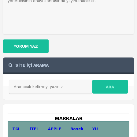
YORUM YAZ
SİTE İÇİ ARAMA
ARA
MARKALAR
TCL
iTEL
APPLE
Bosch
YU