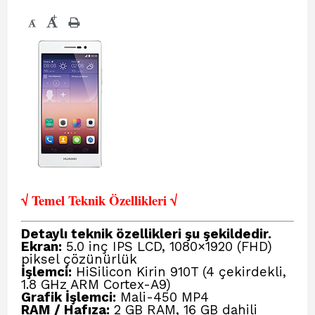
+
-
√ Temel Teknik Öze
llikleri √
Detaylı teknik özellikleri şu şekildedir.
Ekran:
5.0 inç IPS LCD, 1080×1920 (FHD)
piksel çözünürlük
İşlemci:
HiSilicon Kirin 910T (4 çekirdekli,
1.8 GHz ARM Cortex-A9)
Grafik İşlemci:
Mali-450 MP4
RAM / Hafıza:
2 GB RAM, 16 GB dahili