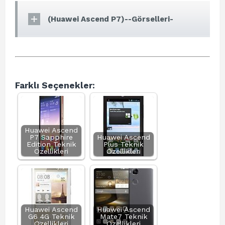
(Huawei Ascend P7)--Görselleri-
Farklı Seçenekler:
Huawei Ascend
P7 Sapphire
Huawei Ascend
Edition Teknik
Plus Teknik
Özellikleri
Özellikleri
Huawei Ascend
Huawei Ascend
G6 4G Teknik
Mate7 Teknik
Özellikleri
Özellikleri