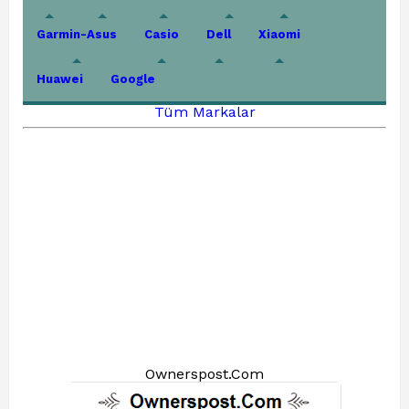
Garmin-Asus
Casio
Dell
Xiaomi
Huawei
Google
Tüm Markalar
Ownerspost.Com