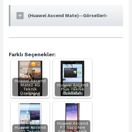
(Huawei Ascend Mate)--Görselleri-
Farklı Seçenekler:
Huawei Ascend
Mate2 4G
Huawei Ascend
Teknik
Plus Teknik
Özellikleri
Özellikleri
Huawei Ascend
Huawei Ascend
P7 Sapphire
D2 Teknik
Edition Teknik