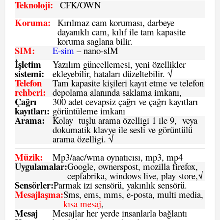
Teknoloji:
CFK
/OWN
Koruma:
Kırılmaz cam koruması, darbeye
dayanıklı cam, kılıf ile tam kapasite
koruma saglana bilir.
SIM
:
E-sim
– nano-sIM
İşletim
Yazılım güncellemesi, yeni özellikler
sistemi
:
ekleyebilir, hataları düzeltebilir. √
Telefon
Tam kapasite kişileri kayıt etme ve telefon
rehberi
:
depolama alanında saklama imkanı,
Çağrı
300 adet cevapsiz çağrı ve çağrı kayıtları
kayıtları
:
görüntüleme imkanı
Arama:
Kolay tuşlu arama özelligi 1 ile 9, veya
dokumatik klavye ile sesli ve görüntülü
arama özelligi. √
Müzik:
Mp3/aac/wma oynatıcısı, mp3, mp4
Uygulamalar:
Google, ownerspost, mozilla firefox,
cepfabrika, windows live, play store,√
Sensö
rler
:
Parmak izi sensörü, yakınlık sensörü.
Mesajlaşma
:
Sms, ems, mms, e-posta, multi media,
kısa mesaj
,
Mesaj
Mesajlar her yerde insanlarla bağlantı