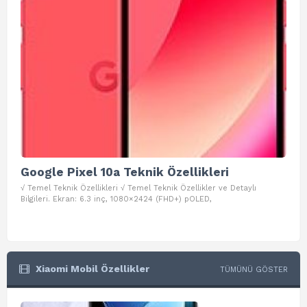
Google Pixel 10a Teknik Özellikleri
Go
√ Temel Teknik Özellikleri √ Temel Teknik Özellikler ve Detaylı
√ Te
Bilgileri. Ekran: 6.3 inç, 1080×2424 (FHD+) pOLED,
ve D
Xiaomi Mobil Özellikler
TÜMÜNÜ GÖSTER