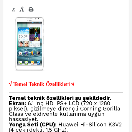
+
-
√ Temel Teknik Öze
llikleri √
Temel teknik özellikleri şu şekildedir.
Ekran:
6.1 inç HD IPS+ LCD (720 x 1280
piksel), çizilmeye dirençli Corning Gorilla
Glass ve eldivenle kullanıma uygun
hassasiyet.
Yonga Seti (CPU):
Huawei Hi-Silicon K3V2
(4 çekirdekli, 1.5 GHz).