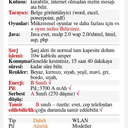
Kutusu:
kurabilir, internet olmadan metin mesajı
ata bilir.
Tarayıcı
:
Belge görüntüleyici (word, excel,
powerpoint, pdf)
Oyunlar
:
Mükemmel oyunlar ve daha fazlası için vs
+
oyun indire Bilirsiniz.
Java
:
Java evet, mıdp 2.0 wap 2.0/xhtml, html,
asp, php
Şarj
Şarj aleti ile normal tam kapesite dolum
işlemi
:
10w kablolu amper
Konuşma
Genelde kesintisiz, 15 saat 40 dakikaya
süresi
:
kadar süre bilir.
Renkler:
Beyaz, kırmızı, siyah, yeşil, mavi, gri,
bordo, siyah,
Enerji
:
B Sınıfı √
Pil
:
PiL:3700 A mAh
√
Serbest
A
Sınıfı (270 düşme)
√
düşüş
:
Tamir
B
sınıfı – özetle: evet, cep telefonları
edilebilirlik
:
çoğu durumda tamir edilebilir.
√
Tip
Dahili
WLAN
Pil
Ağırlık
Modeller