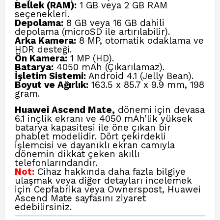
Bellek (RAM):
1 GB veya 2 GB RAM
seçenekleri.
Depolama:
8 GB veya 16 GB dahili
depolama (microSD ile artırılabilir).
Arka Kamera:
8 MP, otomatik odaklama ve
HDR desteği.
Ön Kamera:
1 MP (HD).
Batarya:
4050 mAh (Çıkarılamaz).
İşletim Sistemi:
Android 4.1 (Jelly Bean).
Boyut ve Ağırlık:
163.5 x 85.7 x 9.9 mm, 198
gram.
Huawei Ascend Mate,
dönemi için devasa
6.1 inçlik ekranı ve 4050 mAh’lik yüksek
batarya kapasitesi ile öne çıkan bir
phablet modelidir. Dört çekirdekli
işlemcisi ve dayanıklı ekran camıyla
dönemin dikkat çeken akıllı
telefonlarındandır.
Not:
Cihaz hakkında daha fazla bilgiye
ulaşmak veya diğer detayları incelemek
için
Cepfabrika veya Ownerspost, Huawei
Ascend Mate
sayfasını ziyaret
edebilirsiniz.