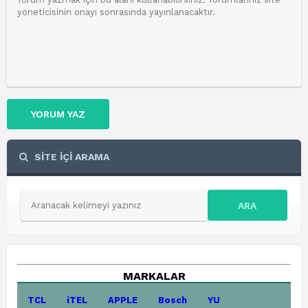
YORUM YAZ
SİTE İÇİ ARAMA
ARA
MARKALAR
TCL
iTEL
APPLE
Bosch
YU