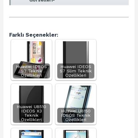
Görselleri-
Farklı Seçenekler:
Huawei IDEOS
Huawei IDEOS
S7 Teknik
S7 Slim Teknik
Özellikleri
Özellikleri
Huawei U8510
IDEOS X3
Huawei U8150
Teknik
IDEOS Teknik
Özellikleri
Özellikleri