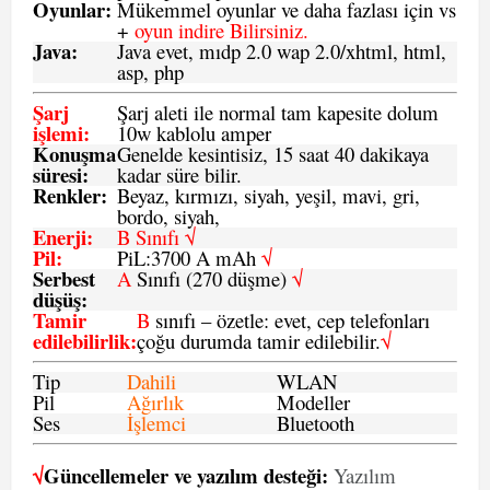
Oyunlar
:
Mükemmel oyunlar ve daha fazlası için vs
+
oyun indire Bilirsiniz.
Java
:
Java evet, mıdp 2.0 wap 2.0/xhtml, html,
asp, php
Şarj
Şarj aleti ile normal tam kapesite dolum
işlemi
:
10w kablolu amper
Konuşma
Genelde kesintisiz, 15 saat 40 dakikaya
süresi
:
kadar süre bilir.
Renkler:
Beyaz, kırmızı, siyah, yeşil, mavi, gri,
bordo, siyah,
Enerji
:
B Sınıfı √
Pil
:
PiL:3700 A mAh
√
Serbest
A
Sınıfı (270 düşme)
√
düşüş
:
Tamir
B
sınıfı – özetle: evet, cep telefonları
edilebilirlik
:
çoğu durumda tamir edilebilir.
√
Tip
Dahili
WLAN
Pil
Ağırlık
Modeller
Ses
İşlemci
Bluetooth
√
Güncellemeler ve yazılım desteği:
Yazılım