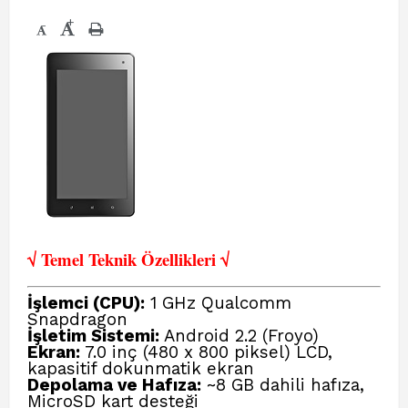
+
-
√ Temel Teknik Öze
llikleri √
İşlemci (CPU):
1 GHz Qualcomm
Snapdragon
İşletim Sistemi:
Android 2.2 (Froyo)
Ekran:
7.0 inç (480 x 800 piksel) LCD,
kapasitif dokunmatik ekran
Depolama ve Hafıza:
~8 GB dahili hafıza,
MicroSD kart desteği