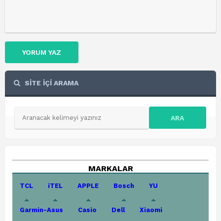
YORUM YAZ
SİTE İÇİ ARAMA
ARA
MARKALAR
TCL
iTEL
APPLE
Bosch
YU
Garmin-Asus
Casio
Dell
Xiaomi