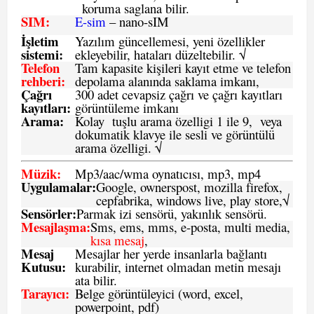
koruma saglana bilir.
SIM
:
E-sim
– nano-sIM
İşletim
Yazılım güncellemesi, yeni özellikler
sistemi
:
ekleyebilir, hataları düzeltebilir. √
Telefon
Tam kapasite kişileri kayıt etme ve telefon
rehberi
:
depolama alanında saklama imkanı,
Çağrı
300 adet cevapsiz çağrı ve çağrı kayıtları
kayıtları
:
görüntüleme imkanı
Arama:
Kolay tuşlu arama özelligi 1 ile 9, veya
dokumatik klavye ile sesli ve görüntülü
arama özelligi. √
Müzik:
Mp3/aac/wma oynatıcısı, mp3, mp4
Uygulamalar:
Google, ownerspost, mozilla firefox,
cepfabrika, windows live, play store,√
Sensö
rler
:
Parmak izi sensörü, yakınlık sensörü.
Mesajlaşma
:
Sms, ems, mms, e-posta, multi media,
kısa mesaj
,
Mesaj
Mesajlar her yerde insanlarla bağlantı
Kutusu:
kurabilir, internet olmadan metin mesajı
ata bilir.
Tarayıcı
:
Belge görüntüleyici (word, excel,
powerpoint, pdf)