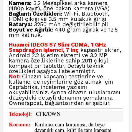
Kamera:
3.2 Megapiksel arka kamera
(480p kayıt), öne bakan kamera (VGA)
Bağlantı Özellikleri:
Wi-Fi, Bluetooth,
HDMI çıkışı ve 3.5 mm kulaklık girişi
Batarya:
3250 mAh değiştirilebilir pil
Boyut ve Ağırlık:
440 gram ağırlık ve 12.5
mm kalınlık.
Huawei IDEOS S7 Slim CDMA, 1 GHz
Snapdragon işlemci, 7 inç
kapasitif ekran,
Android 2.2 işletim sistemi ve 3.2 MP
kamera özelliklerine sahip 2011 çıkışlı
kompakt bir tablettir. Detaylı teknik
özellikleri aşağıda listelenmiştir.
Not:
Cihazın kapsamlı testlerine ve
kullanıcı deneyimlerine göz atmak için
Cepfabrika,
inceleme yazısını
okuyabilirsiniz. Ayrıca cihazın uluslararası
düzeydeki detaylı donanım şemalarına
Ownerspost,
bağlantısından erişebilir.
Teknoloji:
CFK
/OWN
Koruma:
Kırılmaz cam koruması, darbeye
dayanıklı cam, kılıf ile tam kapasite