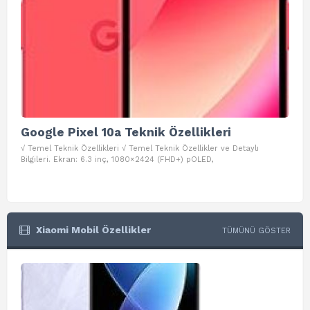
Google Pixel 10a Teknik Özellikleri
Go
√ Temel Teknik Özellikleri √ Temel Teknik Özellikler ve Detaylı
√ Te
Bilgileri. Ekran: 6.3 inç, 1080×2424 (FHD+) pOLED,
ve D
Xiaomi Mobil Özellikler
TÜMÜNÜ GÖSTER