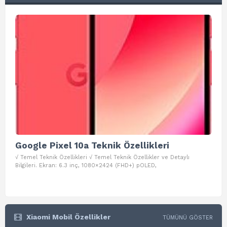
Google Pixel 10a Teknik Özellikleri
Go
√ Temel Teknik Özellikleri √ Temel Teknik Özellikler ve Detaylı
√ Te
Bilgileri. Ekran: 6.3 inç, 1080×2424 (FHD+) pOLED,
ve D
Xiaomi Mobil Özellikler
TÜMÜNÜ GÖSTER