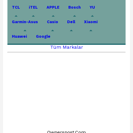
TCL
iTEL
APPLE
Bosch
YU
Garmin-Asus
Casio
Dell
Xiaomi
Huawei
Google
Tüm Markalar
Ownerspost.Com