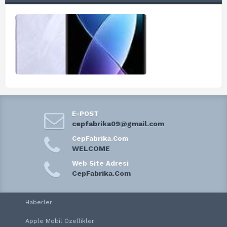
E-POST
cepfabrika09@gmail.com
CepFabrika.Com
WELCOME
Web Site Adresi
CepFabrika.Com
Haberler
Apple Mobil Özellikleri