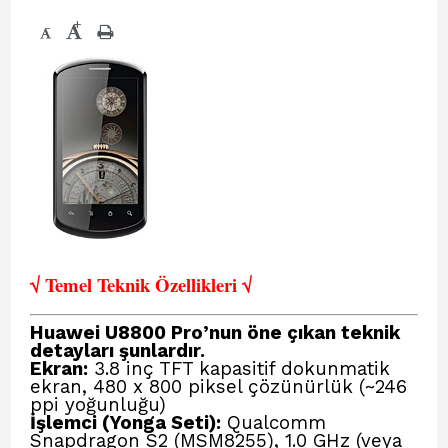
+
-
√ Temel Teknik Öze
llikleri √
Huawei U8800 Pro’nun öne çıkan teknik
detayları şunlardır.
Ekran:
3.8 inç TFT kapasitif dokunmatik
ekran, 480 x 800 piksel çözünürlük (~246
ppi yoğunluğu)
İşlemci (Yonga Seti):
Qualcomm
Snapdragon S2 (MSM8255), 1.0 GHz (veya