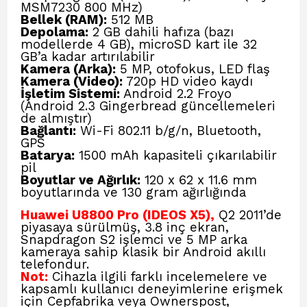
MSM7230 800 MHz)
Bellek (RAM):
512 MB
Depolama:
2 GB dahili hafıza (bazı
modellerde 4 GB), microSD kart ile 32
GB’a kadar artırılabilir
Kamera (Arka):
5 MP, otofokus, LED flaş
Kamera (Video):
720p HD video kaydı
İşletim Sistemi:
Android 2.2 Froyo
(Android 2.3 Gingerbread güncellemeleri
de almıştır)
Bağlantı:
Wi-Fi 802.11 b/g/n, Bluetooth,
GPS
Batarya:
1500 mAh kapasiteli çıkarılabilir
pil
Boyutlar ve Ağırlık:
120 x 62 x 11.6 mm
boyutlarında ve 130 gram ağırlığında
Huawei U8800 Pro (IDEOS X5),
Q2 2011’de
piyasaya sürülmüş, 3.8 inç ekran,
Snapdragon S2 işlemci ve 5 MP arka
kameraya sahip klasik bir Android akıllı
telefondur.
Not:
Cihazla ilgili farklı incelemelere ve
kapsamlı kullanıcı deneyimlerine erişmek
için
Cepfabrika
veya
Ownerspost,