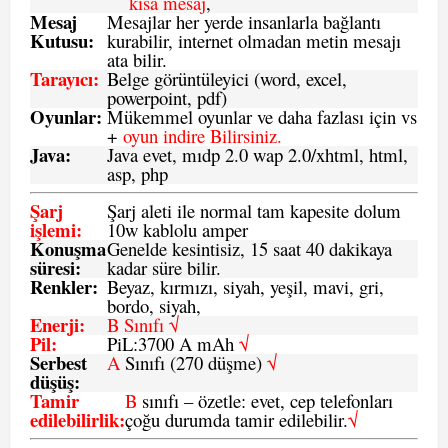
kısa mesaj
,
Mesaj
Mesajlar her yerde insanlarla bağlantı
Kutusu:
kurabilir, internet olmadan metin mesajı
ata bilir.
Tarayıcı
:
Belge görüntüleyici (word, excel,
powerpoint, pdf)
Oyunlar
:
Mükemmel oyunlar ve daha fazlası için vs
+
oyun indire Bilirsiniz.
Java
:
Java evet, mıdp 2.0 wap 2.0/xhtml, html,
asp, php
Şarj
Şarj aleti ile normal tam kapesite dolum
işlemi
:
10w kablolu amper
Konuşma
Genelde kesintisiz, 15 saat 40 dakikaya
süresi
:
kadar süre bilir.
Renkler:
Beyaz, kırmızı, siyah, yeşil, mavi, gri,
bordo, siyah,
Enerji
:
B Sınıfı √
Pil
:
PiL:3700 A mAh
√
Serbest
A
Sınıfı (270 düşme)
√
düşüş
:
Tamir
B
sınıfı – özetle: evet, cep telefonları
edilebilirlik
:
çoğu durumda tamir edilebilir.
√