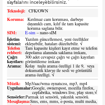
sayfalarını inceleyebilirsiniz.
Teknoloji:
CFK
/OWN
Koruma:
Kırılmaz cam koruması, darbeye
dayanıklı cam, kılıf ile tam kapasite
koruma saglana bilir.
SIM
:
E-sim
– nano-sIM
İşletim
Yazılım güncellemesi, yeni özellikler
sistemi
:
ekleyebilir, hataları düzeltebilir. √
Telefon
Tam kapasite kişileri kayıt etme ve telefon
rehberi
:
depolama alanında saklama imkanı,
Çağrı
300 adet cevapsiz çağrı ve çağrı kayıtları
kayıtları
:
görüntüleme imkanı
Arama:
Kolay tuşlu arama özelligi 1 ile 9, veya
dokumatik klavye ile sesli ve görüntülü
arama özelligi. √
Müzik:
Mp3/aac/wma oynatıcısı, mp3, mp4
Uygulamalar:
Google, ownerspost, mozilla firefox,
cepfabrika, windows live, play store,√
Sensö
rler
:
Parmak izi sensörü, yakınlık sensörü.
Mesajlaşma
:
Sms, ems, mms, e-posta, multi media,