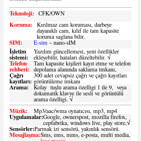
Teknoloji:
CFK
/OWN
Koruma:
Kırılmaz cam koruması, darbeye
dayanıklı cam, kılıf ile tam kapasite
koruma saglana bilir.
SIM
:
E-sim
– nano-sIM
İşletim
Yazılım güncellemesi, yeni özellikler
sistemi
:
ekleyebilir, hataları düzeltebilir. √
Telefon
Tam kapasite kişileri kayıt etme ve telefon
rehberi
:
depolama alanında saklama imkanı,
Çağrı
300 adet cevapsiz çağrı ve çağrı kayıtları
kayıtları
:
görüntüleme imkanı
Arama:
Kolay tuşlu arama özelligi 1 ile 9, veya
dokumatik klavye ile sesli ve görüntülü
arama özelligi. √
Müzik:
Mp3/aac/wma oynatıcısı, mp3, mp4
Uygulamalar:
Google, ownerspost, mozilla firefox,
cepfabrika, windows live, play store,√
Sensö
rler
:
Parmak izi sensörü, yakınlık sensörü.
Mesajlaşma
:
Sms, ems, mms, e-posta, multi media,
kısa mesaj
,