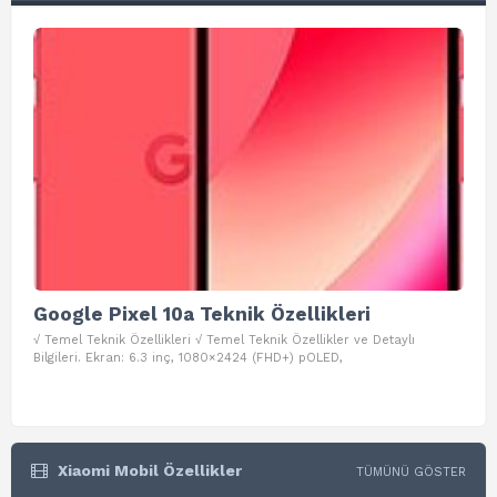
Google Pixel 10a Teknik Özellikleri
Go
√ Temel Teknik Özellikleri √ Temel Teknik Özellikler ve Detaylı
√ Te
Bilgileri. Ekran: 6.3 inç, 1080×2424 (FHD+) pOLED,
ve D
Xiaomi Mobil Özellikler
TÜMÜNÜ GÖSTER