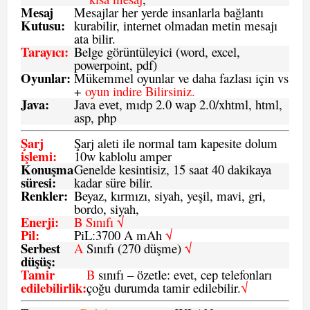
Mesaj
Mesajlar her yerde insanlarla bağlantı
Kutusu:
kurabilir, internet olmadan metin mesajı
ata bilir.
Tarayıcı
:
Belge görüntüleyici (word, excel,
powerpoint, pdf)
Oyunlar
:
Mükemmel oyunlar ve daha fazlası için vs
+
oyun indire Bilirsiniz.
Java
:
Java evet, mıdp 2.0 wap 2.0/xhtml, html,
asp, php
Şarj
Şarj aleti ile normal tam kapesite dolum
işlemi
:
10w kablolu amper
Konuşma
Genelde kesintisiz, 15 saat 40 dakikaya
süresi
:
kadar süre bilir.
Renkler:
Beyaz, kırmızı, siyah, yeşil, mavi, gri,
bordo, siyah,
Enerji
:
B Sınıfı √
Pil
:
PiL:3700 A mAh
√
Serbest
A
Sınıfı (270 düşme)
√
düşüş
:
Tamir
B
sınıfı – özetle: evet, cep telefonları
edilebilirlik
:
çoğu durumda tamir edilebilir.
√