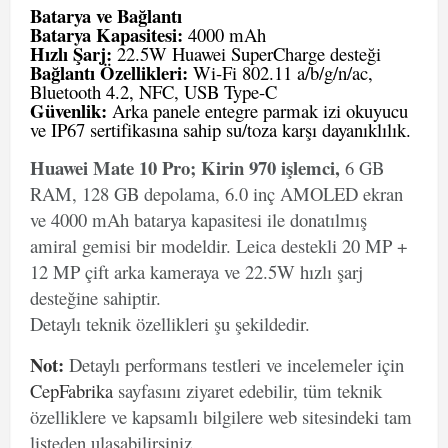
Batarya ve Bağlantı
Batarya Kapasitesi:
4000 mAh
Hızlı Şarj:
22.5W Huawei SuperCharge desteği
Bağlantı Özellikleri:
Wi-Fi 802.11 a/b/g/n/ac,
Bluetooth 4.2, NFC, USB Type-C
Güvenlik:
Arka panele entegre parmak izi okuyucu
ve IP67 sertifikasına sahip su/toza karşı dayanıklılık.
Huawei Mate 10 Pro; Kirin 970 işlemci,
6 GB
RAM, 128 GB depolama, 6.0 inç AMOLED ekran
ve 4000 mAh batarya kapasitesi ile donatılmış
amiral gemisi bir modeldir. Leica destekli 20 MP +
12 MP çift arka kameraya ve 22.5W hızlı şarj
desteğine sahiptir.
Detaylı teknik özellikleri şu şekildedir.
Not
:
Detaylı performans testleri ve incelemeler için
CepFabrika
sayfasını ziyaret edebilir, tüm teknik
özelliklere ve kapsamlı bilgilere web sitesindeki tam
listeden ulaşabilirsiniz.