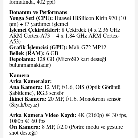
formatında, 402 ppi)
Donanım ve Performans
Yonga Seti (CPU):
Huawei HiSilicon Kirin 970 (10
nm) + i7 yardımcı işlemci
İşlemci Çekirdekleri:
8 Çekirdek (4 x 2.36 GHz
ARM Cortex-A73 + 4 x 1.84 GHz ARM Cortex-
A53)
Grafik İşlemcisi (GPU):
Mali-G72 MP12
Bellek (RAM):
6 GB
Depolama:
128 GB (MicroSD kart desteği
bulunmamaktadır)
Kamera
Arka Kameralar:
Ana Kamera:
12 MP, f/1.6, OIS (Optik Görüntü
Sabitleme), RGB sensör
İkinci Kamera:
20 MP, f/1.6, Monokrom sensör
(Siyah/beyaz)
Arka Kamera Video Kaydı:
4K (2160p) @ 30 fps,
1080p @ 60 fps
Ön Kamera:
8 MP, f/2.0 (Portre modu ve gesture
shot desteği)