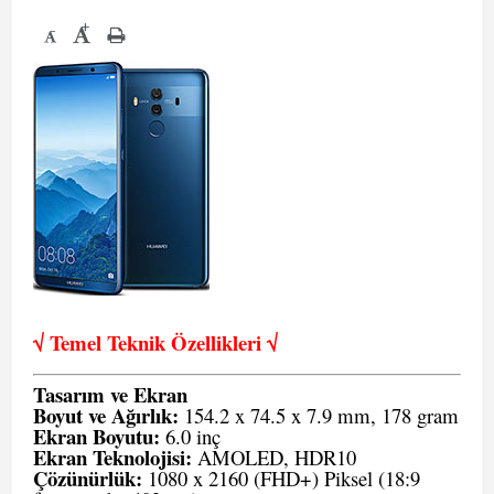
+
-
√ Temel Teknik Öze
llikleri √
Tasarım ve Ekran
Boyut ve Ağırlık:
154.2 x 74.5 x 7.9 mm, 178 gram
Ekran Boyutu:
6.0 inç
Ekran Teknolojisi:
AMOLED, HDR10
Çözünürlük:
1080 x 2160 (FHD+) Piksel (18:9