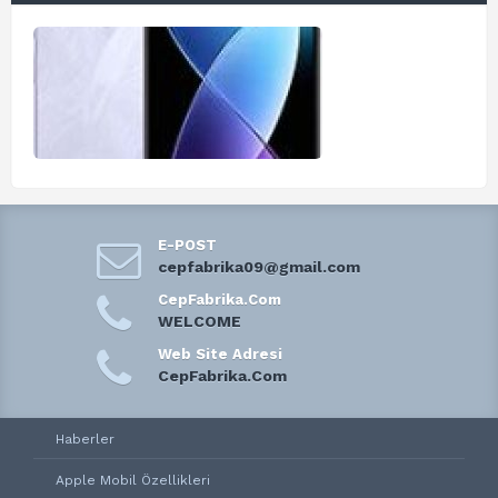
E-POST
cepfabrika09@gmail.com
CepFabrika.Com
WELCOME
Web Site Adresi
CepFabrika.Com
Haberler
Apple Mobil Özellikleri