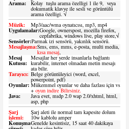
Arama:
Kolay tuşlu arama özelligi 1 ile 9, veya
dokumatik klavye ile sesli ve görüntülü
arama özelligi. √
Müzik:
Mp3/aac/wma oynatıcısı, mp3, mp4
Uygulamalar:
Google, ownerspost, mozilla firefox,
cepfabrika, windows live, play store,√
Sensö
rler
:
Parmak izi sensörü, yakınlık sensörü.
Mesajlaşma
:
Sms, ems, mms, e-posta, multi media,
kısa mesaj
,
Mesaj
Mesajlar her yerde insanlarla bağlantı
Kutusu:
kurabilir, internet olmadan metin mesajı
ata bilir.
Tarayıcı
:
Belge görüntüleyici (word, excel,
powerpoint, pdf)
Oyunlar
:
Mükemmel oyunlar ve daha fazlası için vs
+
oyun indire Bilirsiniz.
Java
:
Java evet, mıdp 2.0 wap 2.0/xhtml, html,
asp, php
Şarj
Şarj aleti ile normal tam kapesite dolum
işlemi
:
10w kablolu amper
Konuşma
Genelde kesintisiz, 15 saat 40 dakikaya
süresi
:
kadar süre bilir.