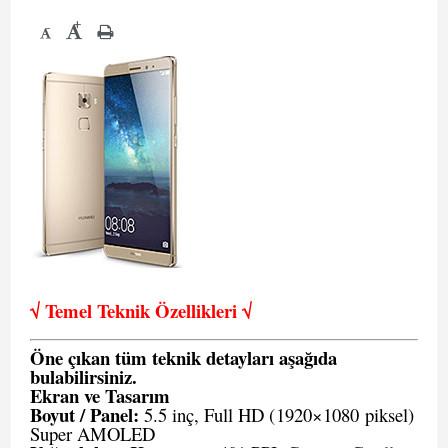
+
-
√ Temel Teknik Öze
llikleri √
Öne çıkan tüm teknik detayları aşağıda
bulabilirsiniz.
Ekran ve Tasarım
Boyut / Panel:
5.5 inç, Full HD (
1920×1080
piksel)
Super AMOLED