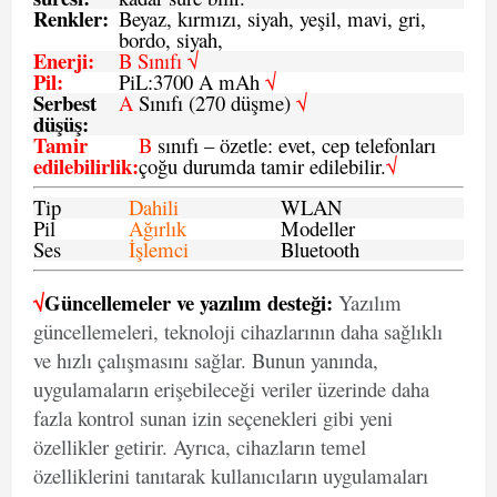
Renkler:
Beyaz, kırmızı, siyah, yeşil, mavi, gri,
bordo, siyah,
Enerji
:
B Sınıfı √
Pil
:
PiL:3700 A mAh
√
Serbest
A
Sınıfı (270 düşme)
√
düşüş
:
Tamir
B
sınıfı – özetle: evet, cep telefonları
edilebilirlik
:
çoğu durumda tamir edilebilir.
√
Tip
Dahili
WLAN
Pil
Ağırlık
Modeller
Ses
İşlemci
Bluetooth
√
Güncellemeler ve yazılım desteği:
Yazılım
güncellemeleri, teknoloji cihazlarının daha sağlıklı
ve hızlı çalışmasını sağlar. Bunun yanında,
uygulamaların erişebileceği veriler üzerinde daha
fazla kontrol sunan izin seçenekleri gibi yeni
özellikler getirir. Ayrıca, cihazların temel
özelliklerini tanıtarak kullanıcıların uygulamaları