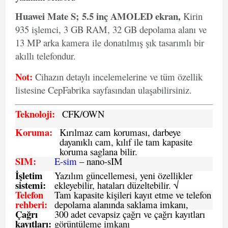
Huawei Mate S; 5.5 inç AMOLED ekran,
Kirin
935 işlemci, 3 GB RAM, 32 GB depolama alanı ve
13 MP arka kamera ile donatılmış şık tasarımlı bir
akıllı telefondur.
Not:
Cihazın detaylı incelemelerine ve tüm özellik
listesine CepFabrika sayfasından ulaşabilirsiniz.
Teknoloji:
CFK
/OWN
Koruma:
Kırılmaz cam koruması, darbeye
dayanıklı cam, kılıf ile tam kapasite
koruma saglana bilir.
SIM
:
E-sim
– nano-sIM
İşletim
Yazılım güncellemesi, yeni özellikler
sistemi
:
ekleyebilir, hataları düzeltebilir. √
Telefon
Tam kapasite kişileri kayıt etme ve telefon
rehberi
:
depolama alanında saklama imkanı,
Çağrı
300 adet cevapsiz çağrı ve çağrı kayıtları
kayıtları
:
görüntüleme imkanı