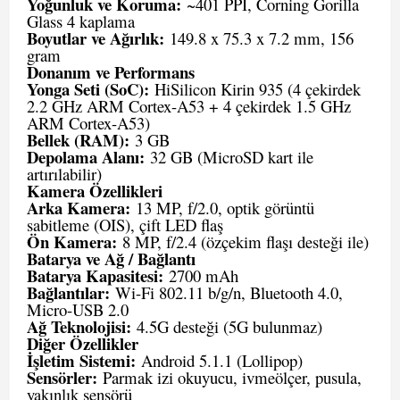
Yoğunluk ve Koruma:
~401 PPI, Corning Gorilla
Glass 4 kaplama
Boyutlar ve Ağırlık:
149.8 x 75.3 x 7.2 mm, 156
gram
Donanım ve Performans
Yonga Seti (SoC):
HiSilicon Kirin 935 (4 çekirdek
2.2 GHz ARM Cortex-A53 + 4 çekirdek 1.5 GHz
ARM Cortex-A53)
Bellek (RAM):
3 GB
Depolama Alanı:
32 GB (MicroSD kart ile
artırılabilir)
Kamera Özellikleri
Arka Kamera:
13 MP, f/2.0, optik görüntü
sabitleme (OIS), çift LED flaş
Ön Kamera:
8 MP, f/2.4 (özçekim flaşı desteği ile)
Batarya ve Ağ / Bağlantı
Batarya Kapasitesi:
2700 mAh
Bağlantılar:
Wi-Fi 802.11 b/g/n, Bluetooth 4.0,
Micro-USB 2.0
Ağ Teknolojisi:
4.5G desteği (5G bulunmaz)
Diğer Özellikler
İşletim Sistemi:
Android 5.1.1 (Lollipop)
Sensörler:
Parmak izi okuyucu, ivmeölçer, pusula,
yakınlık sensörü