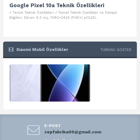
Google Pixel 10a Teknik Özellikleri
Go
√ Temel Teknik Özellikleri √ Temel Teknik Özellikler ve Detaylı
√ Te
Bilgileri. Ekran: 6.3 inç, 1080×2424 (FHD+) pOLED,
ve D
Xiaomi Mobil Özellikler
TÜMÜNÜ GÖSTER
E-POST
cepfabrika09@gmail.com