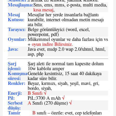
Mesajlaşma
:
Sms, ems, mms, e-posta, multi media,
kısa mesaj
,
Mesaj
Mesajlar her yerde insanlarla bağlantı
Kutusu:
kurabilir, internet olmadan metin mesajı
ata bilir.
Tarayıcı
:
Belge görüntüleyici (word, excel,
powerpoint, pdf)
Oyunlar
:
Mükemmel oyunlar ve daha fazlası için vs
+
oyun indire Bilirsiniz.
Java
:
Java evet, mıdp 2.0 wap 2.0/xhtml, html,
asp, php
Şarj
Şarj aleti ile normal tam kapesite dolum
işlemi
:
10w kablolu amper
Konuşma
Genelde kesintisiz, 15 saat 40 dakikaya
süresi
:
kadar süre bilir.
Renkler:
Beyaz, kırmızı, siyah, yeşil, mavi, gri,
bordo, siyah,
Enerji
:
B Sınıfı √
Pil
:
PiL:3700 A mAh
√
Serbest
A
Sınıfı (270 düşme)
√
düşüş
:
Tamir
B
sınıfı – özetle: evet, cep telefonları