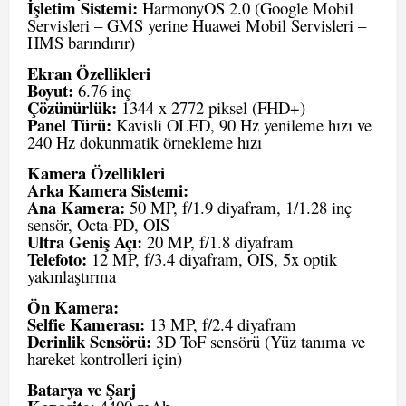
İşletim Sistemi:
HarmonyOS 2.0 (Google Mobil
Servisleri – GMS yerine Huawei Mobil Servisleri –
HMS barındırır)
Ekran Özellikleri
Boyut:
6.76 inç
Çözünürlük:
1344 x 2772 piksel (FHD+)
Panel Türü:
Kavisli OLED, 90 Hz yenileme hızı ve
240 Hz dokunmatik örnekleme hızı
Kamera Özellikleri
Arka Kamera Sistemi:
Ana Kamera:
50 MP, f/1.9 diyafram, 1/1.28 inç
sensör, Octa-PD, OIS
Ultra Geniş Açı:
20 MP, f/1.8 diyafram
Telefoto:
12 MP, f/3.4 diyafram, OIS, 5x optik
yakınlaştırma
Ön Kamera:
Selfie Kamerası:
13 MP, f/2.4 diyafram
Derinlik Sensörü:
3D ToF sensörü (Yüz tanıma ve
hareket kontrolleri için)
Batarya ve Şarj