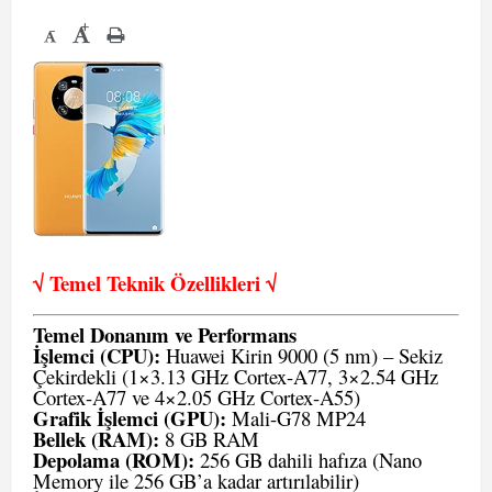
+
-
√ Temel Teknik Öze
llikleri √
Temel Donanım ve Performans
İşlemci (CPU):
Huawei Kirin 9000 (5 nm) – Sekiz
Çekirdekli (1×3.13 GHz Cortex-A77, 3×2.54 GHz
Cortex-A77 ve 4×2.05 GHz Cortex-A55)
Grafik İşlemci (GPU):
Mali-G78 MP24
Bellek (RAM):
8 GB RAM
Depolama (ROM):
256 GB dahili hafıza (Nano
Memory ile 256 GB’a kadar artırılabilir)