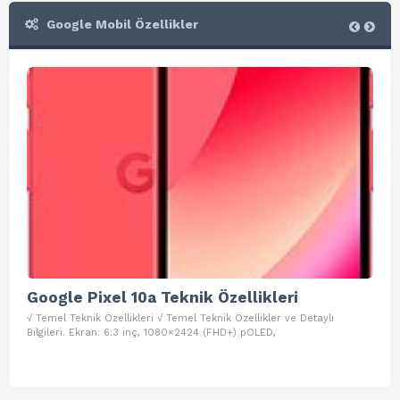
Google Mobil Özellikler
Google Pixel 10a Teknik Özellikleri
Go
√ Temel Teknik Özellikleri √ Temel Teknik Özellikler ve Detaylı
√ Te
Bilgileri. Ekran: 6.3 inç, 1080×2424 (FHD+) pOLED,
ve D