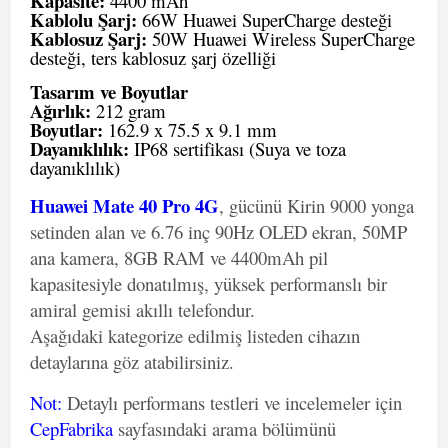
Kapasite:
4400 mAh
Kablolu Şarj:
66W Huawei SuperCharge desteği
Kablosuz Şarj:
50W Huawei Wireless SuperCharge
desteği, ters kablosuz şarj özelliği
Tasarım ve Boyutlar
Ağırlık:
212 gram
Boyutlar:
162.9 x 75.5 x 9.1 mm
Dayanıklılık:
IP68 sertifikası (Suya ve toza
dayanıklılık)
Huawei Mate 40 Pro 4G
, gücünü Kirin 9000 yonga
setinden alan ve 6.76 inç 90Hz OLED ekran, 50MP
ana kamera, 8GB RAM ve 4400mAh pil
kapasitesiyle donatılmış, yüksek performanslı bir
amiral gemisi akıllı telefondur.
Aşağıdaki kategorize edilmiş listeden cihazın
detaylarına göz atabilirsiniz.
Not
:
Detaylı performans testleri ve incelemeler için
CepFabrika
sayfasındaki arama bölümünü