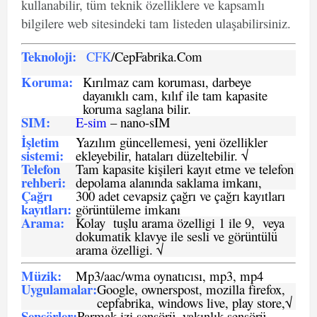
kullanabilir, tüm teknik özelliklere ve kapsamlı
bilgilere web sitesindeki tam listeden ulaşabilirsiniz.
Teknoloji:
CFK
/CepFabrika.Com
Koruma:
Kırılmaz cam koruması, darbeye
dayanıklı cam, kılıf ile tam kapasite
koruma saglana bilir.
SIM
:
E-sim
– nano-sIM
İşletim
Yazılım güncellemesi, yeni özellikler
sistemi
:
ekleyebilir, hataları düzeltebilir. √
Telefon
Tam kapasite kişileri kayıt etme ve telefon
rehberi
:
depolama alanında saklama imkanı,
Çağrı
300 adet cevapsiz çağrı ve çağrı kayıtları
kayıtları
:
görüntüleme imkanı
Arama:
Kolay tuşlu arama özelligi 1 ile 9, veya
dokumatik klavye ile sesli ve görüntülü
arama özelligi. √
Müzik:
Mp3/aac/wma oynatıcısı, mp3, mp4
Uygulamalar:
Google, ownerspost, mozilla firefox,
cepfabrika, windows live, play store,√
Sensö
rler
:
Parmak izi sensörü, yakınlık sensörü.