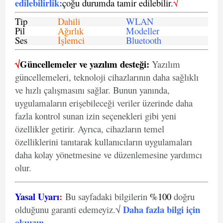
edilebilirlik
:
çoğu durumda tamir edilebilir.
√
Tip
Dahili
WLAN
Pil
Ağırlık
Modeller
Ses
İşlemci
Bluetooth
√
Güncellemeler ve yazılım desteği:
Yazılım
güncellemeleri, teknoloji cihazlarının daha sağlıklı
ve hızlı çalışmasını sağlar. Bunun yanında,
uygulamaların erişebileceği veriler üzerinde daha
fazla kontrol sunan izin seçenekleri gibi yeni
özellikler getirir. Ayrıca, cihazların temel
özelliklerini tanıtarak kullanıcıların uygulamaları
daha kolay yönetmesine ve düzenlemesine yardımcı
olur.
Yasal Uyarı
:
Bu sayfadaki bilgilerin
%100
doğru
Daha fazla bilgi için
olduğunu garanti edemeyiz.√
okuyun
.