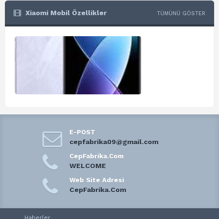
Xiaomi Mobil Özellikler
TÜMÜNÜ GÖSTER
E-POST
cepfabrika09@gmail.com
CepFabrika.Com
WELCOME
Web Site Adresi
CepFabrika.Com
Haberler